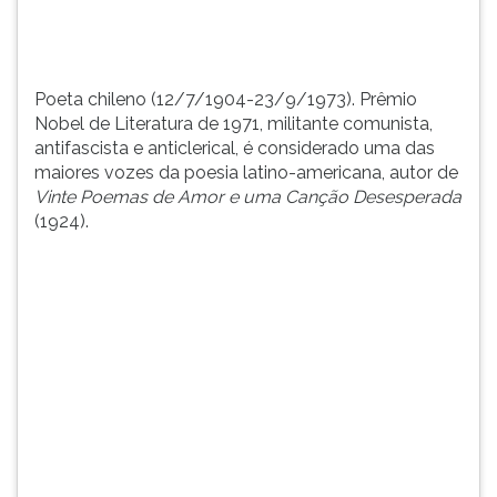
...
TAB
e
depois
F.
Poeta chileno (12/7/1904-23/9/1973). Prêmio
Para
Nobel de Literatura de 1971, militante comunista,
pausar
antifascista e anticlerical, é considerado uma das
a
maiores vozes da poesia latino-americana, autor de
leitura
Vinte Poemas de Amor e uma Canção Desesperada
pressione
(1924).
D
(primeira
tecla
à
esquerda
do
F),
para
continuar
pressione
G