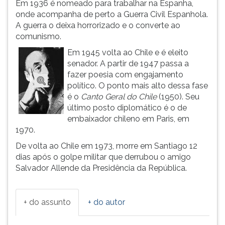
Em 1936 é nomeado para trabalhar na Espanha,
ouvir
onde acompanha de perto a Guerra Civil Espanhola.
essa
A guerra o deixa horrorizado e o converte ao
instrução
comunismo.
novamente.
Em 1945 volta ao Chile e é eleito
senador. A partir de 1947 passa a
fazer poesia com engajamento
político. O ponto mais alto dessa fase
é o
Canto Geral do Chile
(1950). Seu
último posto diplomático é o de
embaixador chileno em Paris, em
1970.
De volta ao Chile em 1973, morre em Santiago 12
dias após o golpe militar que derrubou o amigo
Salvador Allende da Presidência da República.
+ do assunto
+ do autor