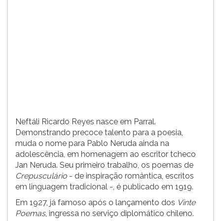
(primeira
tecla
à
direita
do
F).
Para
ir
ao
menu
principal
Neftáli Ricardo Reyes nasce em Parral.
pressione
Demonstrando precoce talento para a poesia,
a
muda o nome para Pablo Neruda ainda na
tecla
adolescência, em homenagem ao escritor tcheco
J
Jan Neruda. Seu primeiro trabalho, os poemas de
e
Crepusculário
- de inspiração romântica, escritos
depois
em linguagem tradicional -, é publicado em 1919.
F.
Pressione
Em 1927, já famoso após o lançamento dos
Vinte
F
Poemas
, ingressa no serviço diplomático chileno.
para