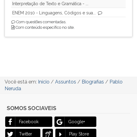
Interpretação de Texto e Gramática - ...
ENEM 2010 - Linguagens, Códigos e sua...
Com questões comentadas.
Com conteúdo específico no site.
Você está em:
Início
/
Assuntos
/
Biografias
/
Pablo
Neruda
SOMOS SOCIAVEIS
Facebook
Google+
Twitter
Play Store