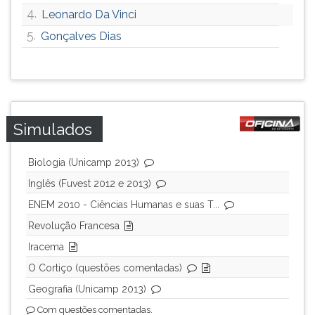
4.
Leonardo Da Vinci
ouvir
essa
5.
Gonçalves Dias
instrução
novamente.
Simulados
Biologia (Unicamp 2013)
Inglês (Fuvest 2012 e 2013)
ENEM 2010 - Ciências Humanas e suas T...
Revolução Francesa
Iracema
O Cortiço (questões comentadas)
Geografia (Unicamp 2013)
Com questões comentadas.