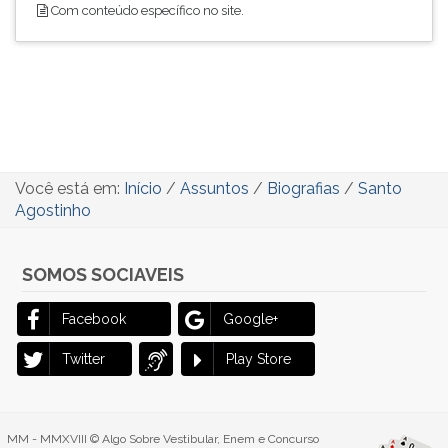
Com conteúdo específico no site.
Você está em:
Início
/
Assuntos
/
Biografias
/
Santo
Agostinho
SOMOS SOCIAVEIS
Facebook
Google+
Twitter
Play Store
MM - MMXVIII © Algo Sobre Vestibular, Enem e Concurso