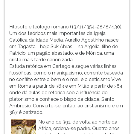
TAB
e
depois
F.
Filósofo e teólogo romano (13/11/354-28/8/430).
Para
Um dos teóricos mais importantes da Igreja
pausar
Católica da Idade Média. Aurélio Agostinho nasce
a
em Tagasta - hoje Suk Ahras -, na Argélia, filho de
leitura
Patrício, um pagão abastado, e de Mônica, uma
pressione
cristã mais tarde canonizada.
D
Estuda retórica em Cartago e segue várias linhas
(primeira
filosóficas, como o maniqueísmo, corrente baseada
tecla
no conflito entre o bem e o mal, e o ceticismo Vive
à
em Roma a partir de 383 e em Milão a partir de 384,
esquerda
onde dá aulas de retórica sob a influência do
do
platonismo e conhece o bispo da cidade, Santo
F),
Ambrósio. Converte-se, então, ao cristianismo e em
para
387 é batizado.
continuar
No ano de 391, de volta ao norte da
pressione
África, ordena-se padre. Quatro anos
G