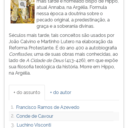
mais tarde é nomeado bispo de Hippo,
(primeira
atual Annaba, na Argélia. Formula
tecla
nessa época a doutrina sobre o
à
pecado original, a predestinação, a
direita
graça e a soberania divinas.
do
F).
Séculos mais tarde, tais conceitos são usados por
Para
João Calvino e Martinho Lutero na elaboração da
ir
Reforma Protestante. É do ano 400 a autobiografia
ao
Confissões
, uma de suas obras mais conhecidas, ao
menu
lado de
A Cidade de Deus
(413-426), em que expõe
principal
sua filosofia teológica da história. Morre em Hippo,
pressione
na Argélia.
a
tecla
J
+ do assunto
+ do autor
e
depois
1.
Francisco Ramos de Azevedo
F.
Pressione
2.
Conde de Cavour
F
3.
Luchino Visconti
para