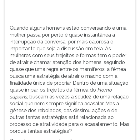
conversa,
TAB
...
e
depois
F.
Quando alguns homens estão conversando e uma
Para
mulher passa por perto é quase instantânea a
pausar
interrupção da conversa, por mais calorosa e
a
importante que seja a discussão em tela. As
leitura
mulheres com seus trejeitos e formas tem o poder
pressione
de atrair e chamar atenção dos homens, seguindo
D
quase que uma regra entre os mamíferos: a fêmea
(primeira
busca uma estratégia de atrair o macho com a
tecla
finalidade única de procriar. Dentro de uma situação
à
quase ímpar, os trejeitos da fêmea do
Homo
esquerda
sapiens
, buscam às vezes a solidez de uma relação
do
social que nem sempre significa acasalar. Mas a
F),
gênese dos rebolados, das dissimulações e de
para
outras tantas estratégias está relacionada ao
continuar
processo de atratividade para o acasalamento. Mas
pressione
porque tantas estratégias?
G