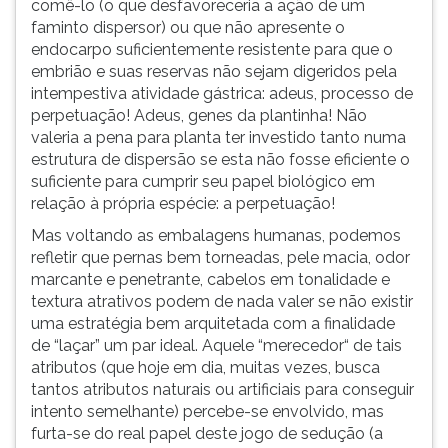
comê-lo (o que desfavoreceria a ação de um
ouvir
faminto dispersor) ou que não apresente o
essa
endocarpo suficientemente resistente para que o
instrução
embrião e suas reservas não sejam digeridos pela
novamente.
intempestiva atividade gástrica: adeus, processo de
perpetuação! Adeus, genes da plantinha! Não
valeria a pena para planta ter investido tanto numa
estrutura de dispersão se esta não fosse eficiente o
suficiente para cumprir seu papel biológico em
relação à própria espécie: a perpetuação!
Mas voltando as embalagens humanas, podemos
refletir que pernas bem torneadas, pele macia, odor
marcante e penetrante, cabelos em tonalidade e
textura atrativos podem de nada valer se não existir
uma estratégia bem arquitetada com a finalidade
de “laçar” um par ideal. Aquele “merecedor“ de tais
atributos (que hoje em dia, muitas vezes, busca
tantos atributos naturais ou artificiais para conseguir
intento semelhante) percebe-se envolvido, mas
furta-se do real papel deste jogo de sedução (a