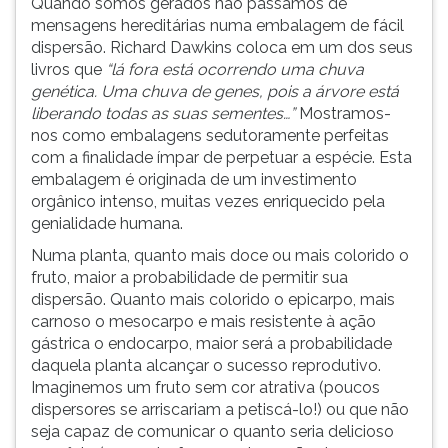
Quando somos gerados não passamos de
(primeira
mensagens hereditárias numa embalagem de fácil
tecla
dispersão. Richard Dawkins coloca em um dos seus
à
livros que
“lá fora está ocorrendo uma chuva
direita
genética. Uma chuva de genes, pois a árvore está
do
liberando todas as suas sementes…”
Mostramos-
F).
nos como embalagens sedutoramente perfeitas
Para
com a finalidade ímpar de perpetuar a espécie. Esta
ir
embalagem é originada de um investimento
ao
orgânico intenso, muitas vezes enriquecido pela
menu
genialidade humana.
principal
pressione
Numa planta, quanto mais doce ou mais colorido o
a
fruto, maior a probabilidade de permitir sua
tecla
dispersão. Quanto mais colorido o epicarpo, mais
J
carnoso o mesocarpo e mais resistente à ação
e
gástrica o endocarpo, maior será a probabilidade
depois
daquela planta alcançar o sucesso reprodutivo.
F.
Imaginemos um fruto sem cor atrativa (poucos
Pressione
dispersores se arriscariam a petiscá-lo!) ou que não
F
seja capaz de comunicar o quanto seria delicioso
para