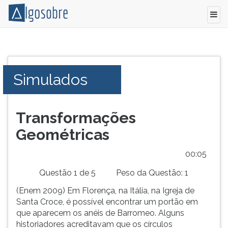
Conteúdo
Pressione
grátis
TAB
para
e
Simulados
vestibular,
depois
enem
F
e
para
concursos.
ouvir
Transformações
Videoaulas,
o
Geométricas
resumos
conteúdo
e
principal
00:05
download
desta
de
tela.
Questão 1 de 5
Peso da Questão: 1
livros,
Para
(Enem 2009) Em Florença, na Itália, na Igreja de
biografias,
pular
Santa Croce, é possível encontrar um portão em
guia
essa
que aparecem os anéis de Barromeo. Alguns
de
leitura
historiadores acreditavam que os círculos
profissões,
pressione