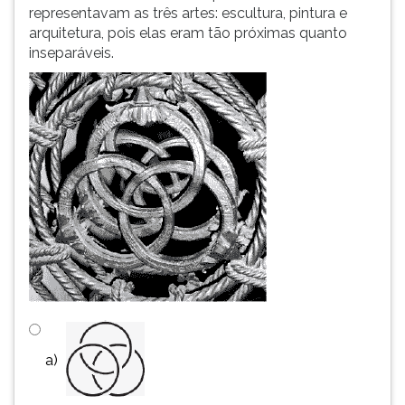
representavam as três artes: escultura, pintura e
simulados
TAB
arquitetura, pois elas eram tão próximas quanto
comentados.
e
inseparáveis.
Acessibilidade
depois
sem
F.
leitor
Para
de
pausar
tela.
a
leitura
pressione
D
(primeira
tecla
à
esquerda
do
F),
para
continuar
a)
pressione
G