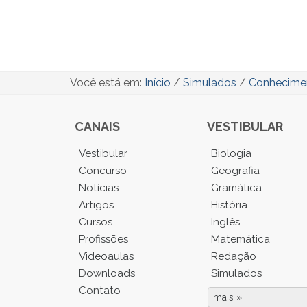
Você está em:
Início
/
Simulados
/
Conheciment
CANAIS
VESTIBULAR
Você
Vestibular
Biologia
está
Concurso
Geografia
no
Notícias
Gramática
Menu
Artigos
História
Principal.
Cursos
Inglês
Pressione
TAB
Profissões
Matemática
e
Videoaulas
Redação
depois
Downloads
Simulados
F
Contato
para
mais »
Fim