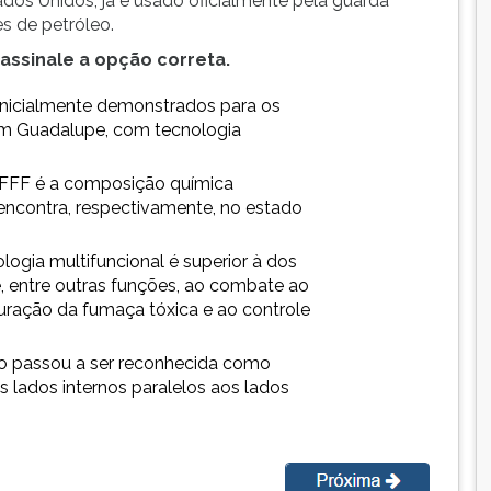
dos Unidos, já é usado oficialmente pela guarda
es de petróleo.
assinale a opção correta.
inicialmente demonstrados para os
 em Guadalupe, com tecnologia
AFFF é a composição química
encontra, respectivamente, no estado
logia multifuncional é superior à dos
, entre outras funções, ao combate ao
puração da fumaça tóxica e ao controle
go passou a ser reconhecida como
os lados internos paralelos aos lados