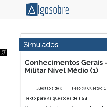
Conteúdo
Pressione
grátis
TAB
para
e
Simulados
vestibular,
depois
enem
F
e
para
concursos.
ouvir
Conhecimentos Gerais -
Videoaulas,
o
Militar Nível Médio (1)
resumos
conteúdo
e
principal
download
desta
de
tela.
Questão 1 de 8
Peso da Questão: 1
livros,
Para
biografias,
pular
Texto para as questões de 1 a 4
guia
essa