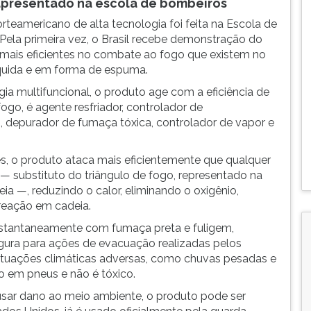
apresentado na escola de bombeiros
eamericano de alta tecnologia foi feita na Escola de
ela primeira vez, o Brasil recebe demonstração do
mais eficientes no combate ao fogo que existem no
quida e em forma de espuma.
a multifuncional, o produto age com a eficiência de
ogo, é agente resfriador, controlador de
 depurador de fumaça tóxica, controlador de vapor e
, o produto ataca mais eficientemente que qualquer
 — substituto do triângulo de fogo, representado na
ia —, reduzindo o calor, eliminando o oxigênio,
reação em cadeia.
 instantaneamente com fumaça preta e fuligem,
gura para ações de evacuação realizadas pelos
tuações climáticas adversas, como chuvas pesadas e
 em pneus e não é tóxico.
ausar dano ao meio ambiente, o produto pode ser