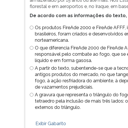
armazenado por 15 anos ou até mais. Nos Esta
G
florestal e em aeroportos e, no Iraque, em bas
(primeira
De acordo com as informações do texto, 
tecla
à
Os produtos FireAde 2000 e FireAde AFFF, 
direita
brasileiros, foram criados e desenvolvidos
do
norteamericana.
F).
O que diferencia FireAde 2000 de FireAde 
Para
responsável pelo combate ao fogo, que se 
ir
líquido e em forma gasosa.
ao
menu
A partir do texto, subentende-se que a tecno
principal
antigos produtos do mercado, no que tange
pressione
fogo, à ação resfriadora do ambiente, à de
a
de vazamentos prejudiciais.
tecla
A gravura que representa o triângulo do fo
J
tetraedro pela inclusão de mais três lados: 
e
externos do triângulo.
depois
F.
Exibir Gabarito
Pressione