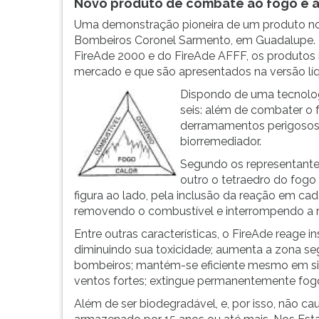
de
leitura
Novo produto de combate ao fogo é 
profissões,
pressione
Uma demonstração pioneira de um produto nort
simulados
TAB
Bombeiros Coronel Sarmento, em Guadalupe. P
comentados.
e
FireAde 2000 e do FireAde AFFF, os produtos 
Acessibilidade
depois
mercado e que são apresentados na versão lí
sem
F.
Dispondo de uma tecnologi
leitor
Para
seis: além de combater o f
de
pausar
derramamentos perigosos,
tela.
a
biorremediador.
leitura
pressione
Segundo os representantes
D
outro o tetraedro do fogo
(primeira
figura ao lado, pela inclusão da reação em cade
tecla
removendo o combustível e interrompendo a 
à
Entre outras características, o FireAde reage
esquerda
diminuindo sua toxicidade; aumenta a zona se
do
bombeiros; mantém-se eficiente mesmo em si
F),
ventos fortes; extingue permanentemente fogo
para
continuar
Além de ser biodegradável, e, por isso, não c
pressione