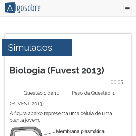
Simulado
Pressione
de
TAB
biologia
e
Simulados
com
depois
as
F
questões
para
comentadas
ouvir
Biologia (Fuvest 2013)
do
o
vestibular
conteúdo
00:05
2013
principal
Questão 1 de 10
Peso da Questão: 1
da
desta
Fuvest
tela.
(FUVEST 2013)
Para
A figura abaixo representa uma célula de uma
pular
planta jovem.
essa
leitura
pressione