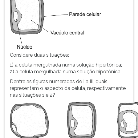
TAB
e
depois
F.
Para
pausar
a
leitura
Considere duas situações:
pressione
1) a célula mergulhada numa solução hipertônica;
D
2) a célula mergulhada numa solução hipotônica.
(primeira
tecla
Dentre as figuras numeradas de I a III, quais
à
representam o aspecto da célula, respectivamente,
esquerda
nas situações 1 e 2?
do
F),
para
continuar
pressione
G