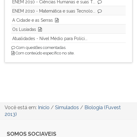
ENEM 2010 - Ciências Humanas e suas T...
ouvir
ENEM 2010 - Matemática e suas Tecnolo...
essa
instrução
A Cidade e as Serras
novamente.
Os Lusíadas
Atualidades - Nível Médio para Políci...
Com questões comentadas.
Com conteúdo específico no site.
Você está em:
Início
/
Simulados
/
Biologia (Fuvest
2013)
SOMOS SOCIAVEIS