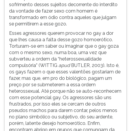
sofrimento desses sujeitos decorrente do interdito
da vontade de fazer sexo com homem é
transformado em ódio contra aqueles que julgam
se permitirem a esse gozo.
Esses agressores querem provocar no gay a dor
que lhes causa a falta desse gozo homoerótico.
Torturam-se em saber ou imaginar que o gay goza
com o mesmo sexo, numa boa, uma vez que
subverteu a ordem da “heterossexualidade
compulsória” (WITTIG
apud
BUTLER, 2003). Isto é,
os gays fazem o que esses valentões gostariam de
fazer, mas que, em pro do biológico, pagam um
preço por se submeterem a essa ordem
heterossexual. Até porque não se auto-reconhecem
com esse potencial gay. Os agressores são uns
frustrados, por isso eles se cercam de outros
pseudos machos para darem contar, pelos menos
no plano simbólico ou subjetivo, do seu ardente,
porém, latente desejo homoerótico. Enfim,
encontram abrigo em grupos que comungam da