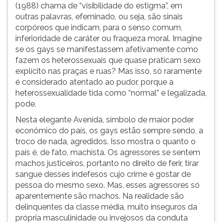
(1988) chama de “visibilidade do estigma”, em
ouvir
outras palavras, efeminado, ou seja, são sinais
essa
corpóreos que indicam, para o senso comum,
instrução
inferioridade de caráter ou fraqueza moral. Imagine
novamente.
se os gays se manifestassem afetivamente como
fazem os heterossexuais que quase praticam sexo
explícito nas praças e ruas? Mas isso, só raramente
é considerado atentado ao pudor, porque a
heterossexualidade tida como “normal” e legalizada,
pode.
Nesta elegante Avenida, símbolo de maior poder
econômico do país, os gays estão sempre sendo, a
troco de nada, agredidos. Isso mostra o quanto o
país é, de fato, machista. Os agressores se sentem
machos justiceiros, portanto no direito de ferir, tirar
sangue desses indefesos cujo crime é gostar de
pessoa do mesmo sexo. Mas, esses agressores só
aparentemente são machos. Na realidade são
delinquentes da classe média, muito inseguros da
própria masculinidade ou invejosos da conduta