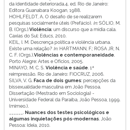
da identidade deteriorada.4. ed. Rio de Janeiro:
Editora Guanabara Koogan, 1988.
HOHLFELDT, A. O desafio de se realizarem
pesquisas socialmente úteis (Prefácio).
In:
SÓLIO, M.
B. (Orgs.).
Violência
: um discurso que a mídia cala.
Caxias do Sul: Educs, 2010.
KEIL, I. M. Descrença política e violência urbana.
Existe uma relação?
In:
HARTMANN, F.; ROSA JR, N.
C. F. (Orgs.).
Violências e contemporaneidade
.
Porto Alegre: Artes e Ofícios, 2005.
MINAYO, M. C. S.
Violência e saúde
. 1ª
reimpressão. Rio de Janeiro: FIOCRUZ, 2006.
SILVA, V. G.
Faca de dois gumes
: percepções da
bissexualidade masculina em João Pessoa.
Dissertação (Mestrado em Sociologia) -
Universidade Federal da Paraíba, João Pessoa, 1999.
(mimeo.).
______.
Nuances dos testes psicológicos e
algumas inquietações pós-modernas
. João
Pessoa: Ideia, 2010.