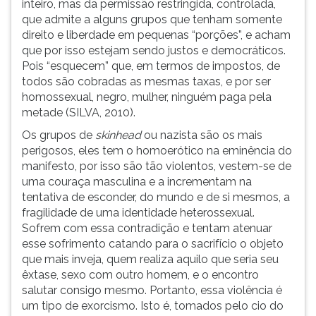
inteiro, mas da permissão restringida, controlada,
que admite a alguns grupos que tenham somente
direito e liberdade em pequenas “porções”, e acham
que por isso estejam sendo justos e democráticos.
Pois “esquecem” que, em termos de impostos, de
todos são cobradas as mesmas taxas, e por ser
homossexual, negro, mulher, ninguém paga pela
metade (SILVA, 2010).
Os grupos de
ski
nhead
ou nazista são os mais
perigosos, eles tem o homoerótico na eminência do
manifesto, por isso são tão violentos, vestem-se de
uma couraça masculina e a incrementam na
tentativa de esconder, do mundo e de si mesmos, a
fragilidade de uma identidade heterossexual.
Sofrem com essa contradição e tentam atenuar
esse sofrimento catando para o sacrifício o objeto
que mais inveja, quem realiza aquilo que seria seu
êxtase, sexo com outro homem, e o encontro
salutar consigo mesmo. Portanto, essa violência é
um tipo de exorcismo. Isto é, tomados pelo cio do