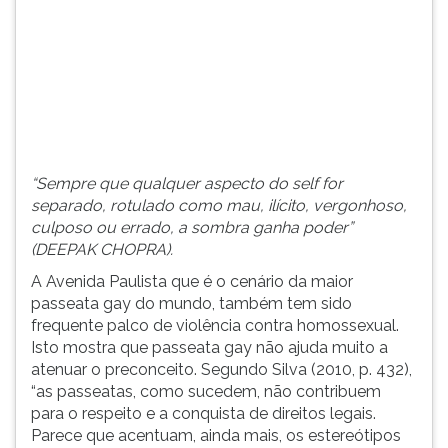
foi
TAB
espancado,
e
por
depois
skinheads,
F.
até
Para
a
pausar
morte
a
por
leitura
“Sempre que qualquer aspecto do self for
causa
pressione
separado, rotulado como mau, ilícito, vergonhoso,
de
D
culposo ou errado, a sombra ganha poder”
um
(primeira
(DEEPAK CHOPRA).
simples...
tecla
à
A Avenida Paulista que é o cenário da maior
esquerda
passeata gay do mundo, também tem sido
do
frequente palco de violência contra homossexual.
F),
Isto mostra que passeata gay não ajuda muito a
para
atenuar o preconceito. Segundo Silva (2010, p. 432),
continuar
“as passeatas, como sucedem, não contribuem
pressione
para o respeito e a conquista de direitos legais.
G
Parece que acentuam, ainda mais, os estereótipos