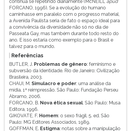
continua se repetindo diariamente (McNEILL
apud
FORCANO, 1996). Se a evolução do humano
caminhasse em paralelo com o progresso material,
a Avenida Paulista seria de fato o espaço ideal para
a convivência da diversidade não só no dia de
Passeata Gay, mas também durante todo resto do
ano. E isso estaria como exemplo para o Brasil e
talvez para o mundo.
Referências
BUTLER, J.
Problemas de gênero
: feminismo e
subversão da identidade. Rio de Janeiro: Civilização
Brasileira, 2003.
CHAUI, M.
Simulacro e poder
: uma análise da
mídia. 1ª reimpressão. São Paulo: Fundação Perseu
Abramo, 2006.
FORCANO, B.
Nova ética sexual
. São Paulo: Musa
Editora, 1996.
GIKOVATE, F.
Homem
: o sexo frágil. 5. ed. São
Paulo: MG Editores Associados, 1989.
GOFFMAN, E.
Estigma
: notas sobre a manipulação