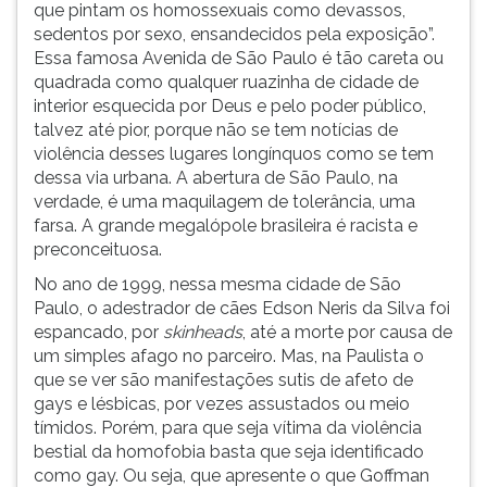
(primeira
que pintam os homossexuais como devassos,
tecla
sedentos por sexo, ensandecidos pela exposição”.
à
Essa famosa Avenida de São Paulo é tão careta ou
direita
quadrada como qualquer ruazinha de cidade de
do
interior esquecida por Deus e pelo poder público,
F).
talvez até pior, porque não se tem notícias de
Para
violência desses lugares longínquos como se tem
ir
dessa via urbana. A abertura de São Paulo, na
ao
verdade, é uma maquilagem de tolerância, uma
menu
farsa. A grande megalópole brasileira é racista e
principal
preconceituosa.
pressione
No ano de 1999, nessa mesma cidade de São
a
Paulo, o adestrador de cães Edson Neris da Silva foi
tecla
espancado, por
skinheads
, até a morte por causa de
J
um simples afago no parceiro. Mas, na Paulista o
e
que se ver são manifestações sutis de afeto de
depois
gays e lésbicas, por vezes assustados ou meio
F.
tímidos. Porém, para que seja vítima da violência
Pressione
bestial da homofobia basta que seja identificado
F
como gay. Ou seja, que apresente o que Goffman
para