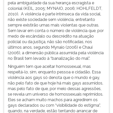
pela ambiguidade da sua herança escragista e
colonial (KEIL, 2005; MYNAIO, 2006; HOHLFELDT,
2010).
A violência é parte intrínseca da vida social,
não existe sociedade sem violência, entretanto
sempre existirão umas mais violentas que outras.
Sem levar em conta o número de violência que, por
medo de escândalo ou descrédito na atuação
policial ou da justiça, não são notificadas, nos
últimos anos, segundo Mynaio (2006) e Chaui
(2006), a dimensão pública assumida pela violência
no Brasil tem levado à “banalização do mal”.
Ninguém tem que aceitar homossexual, mas
respeitá-lo, sim, enquanto pessoa e cidadão. Essa
violência aos gays só denota que o mundo é gay,
não pelo fato de que hoje há mais gays assumidos,
mas pelo fato de que, por meio dessas agressões,
se revela um universo de homossexuais reprimidos.
Eles se acham muito machos para agredirem os
gays declarados ou com “visibilidade do estigma”,
quando, na verdade, estão tentando arrancar de