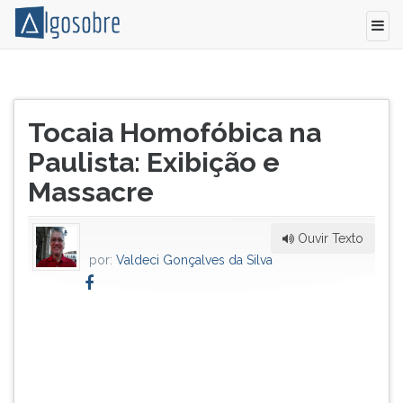
No
Pressione
ano
TAB
Título
de
e
Tocaia Homofóbica na
do
1999,
depois
artigo:
Paulista: Exibição e
na
F
cidade
para
Massacre
de
ouvir
São
o
Paulo,
conteúdo
Ouvir Texto
o
principal
por:
Valdeci Gonçalves da Silva
adestrador
desta
de
tela.
cães
Para
Edson
pular
Neris
essa
da
leitura
Silva
pressione