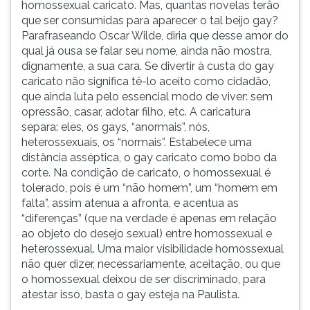
homossexual caricato. Mas, quantas novelas terão
que ser consumidas para aparecer o tal beijo gay?
Parafraseando Oscar Wilde, diria que desse amor do
qual já ousa se falar seu nome, ainda não mostra,
dignamente, a sua cara. Se divertir à custa do gay
caricato não significa tê-lo aceito como cidadão,
que ainda luta pelo essencial modo de viver: sem
opressão, casar, adotar filho, etc. A caricatura
separa: eles, os gays, “anormais”, nós,
heterossexuais, os “normais”. Estabelece uma
distância asséptica, o gay caricato como bobo da
corte. Na condição de caricato, o homossexual é
tolerado, pois é um “não homem”, um “homem em
falta”, assim atenua a afronta, e acentua as
“diferenças” (que na verdade é apenas em relação
ao objeto do desejo sexual) entre homossexual e
heterossexual.
Uma maior visibilidade homossexual
não quer dizer, necessariamente, aceitação, ou que
o homossexual deixou de ser discriminado, para
atestar isso, basta o gay esteja na Paulista.