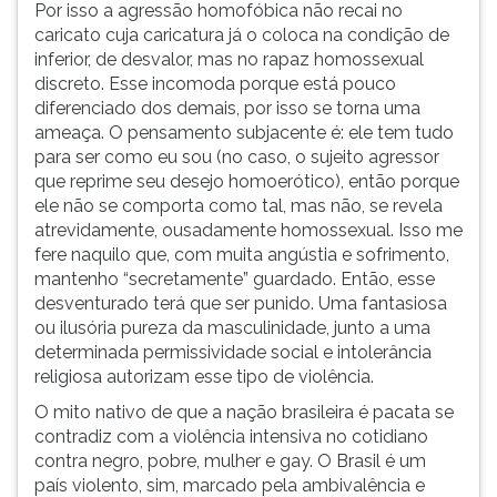
Por isso a agressão homofóbica não recai no
caricato cuja caricatura já o coloca na condição de
inferior, de desvalor, mas no rapaz homossexual
discreto. Esse incomoda porque está pouco
diferenciado dos demais, por isso se torna uma
ameaça. O pensamento subjacente é: ele tem tudo
para ser como eu sou (no caso, o sujeito agressor
que reprime seu desejo homoerótico), então porque
ele não se comporta como tal, mas não, se revela
atrevidamente, ousadamente homossexual. Isso me
fere naquilo que, com muita angústia e sofrimento,
mantenho “secretamente” guardado. Então, esse
desventurado terá que ser punido. Uma fantasiosa
ou ilusória pureza da masculinidade, junto a uma
determinada permissividade social e intolerância
religiosa autorizam esse tipo de violência.
O mito nativo de que a nação brasileira é pacata se
contradiz com a violência intensiva no cotidiano
contra negro, pobre, mulher e gay. O Brasil é um
país violento, sim, marcado pela ambivalência e