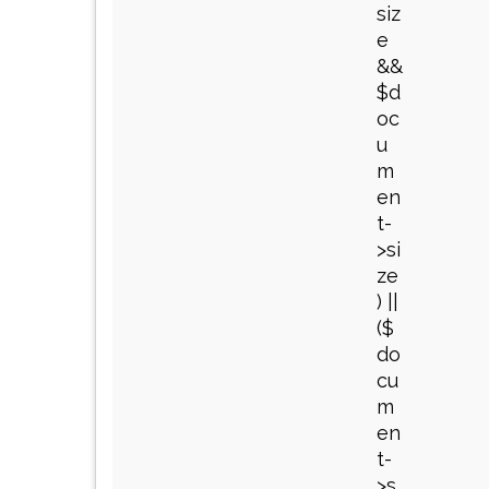
siz
e
&&
$d
oc
u
m
en
t-
>si
ze
) ||
($
do
cu
m
en
t-
>s