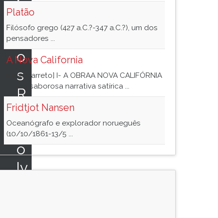
r
Platão
cí
Filósofo grego (427 a.C.?-347 a.C.?), um dos
ci
pensadores ...
o
A Nova California
s
[Lima Barreto] I- A OBRAA NOVA CALIFÓRNIA
é uma saborosa narrativa satírica ...
R
Fridtjot Nansen
e
Oceanógrafo e explorador norueguês
s
(10/10/1861-13/5 ...
o
lv
i
d