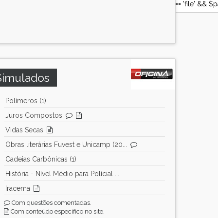
e && $document->size) || ($document->storage_type == 'file' && 
Simulados
Polímeros (1)
Juros Compostos
Vidas Secas
Obras literárias Fuvest e Unicamp (20...
Cadeias Carbônicas (1)
História - Nível Médio para Polícial ...
Iracema
Com questões comentadas.
Com conteúdo específico no site.