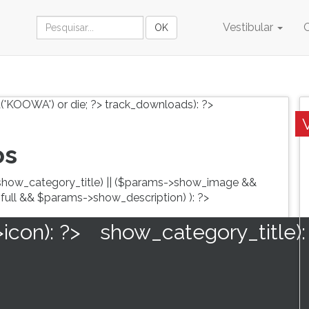
Vestibular
('KOOWA') or die; ?>
track_downloads): ?>
os
show_category_title) || ($params->show_image &&
full && $params->show_description) ): ?>
con): ?>
show_category_title):