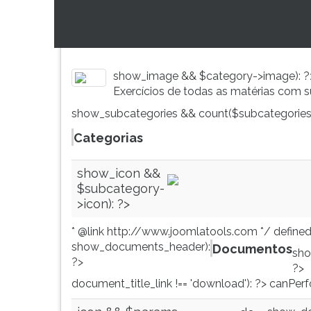
G
(primeira
tecla
à
direita
show_image && $category->image): 
do
Exercícios de todas as matérias com s
F).
show_subcategories && count($subcategories)
Para
ir
Categorias
ao
menu
show_icon &&
principal
$subcategory-
pressione
>icon): ?>
a
tecla
* @link http://www.joomlatools.com */ defined
J
show_documents_header):
Documentos
sho
e
?>
?>
depois
document_title_link !== 'download'): ?> canPerf
F.
Pressione