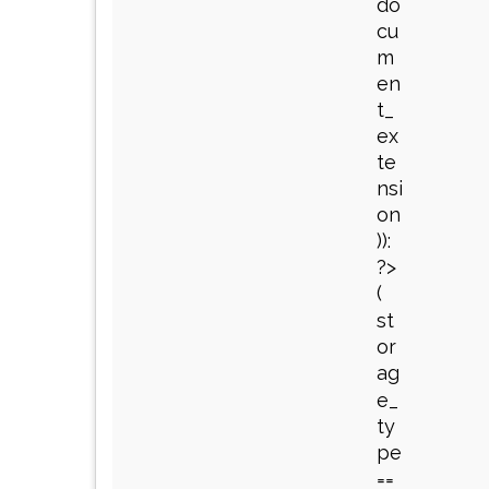
do
cu
m
en
t_
ex
te
nsi
on
)):
?>
(
st
or
ag
e_
ty
pe
==