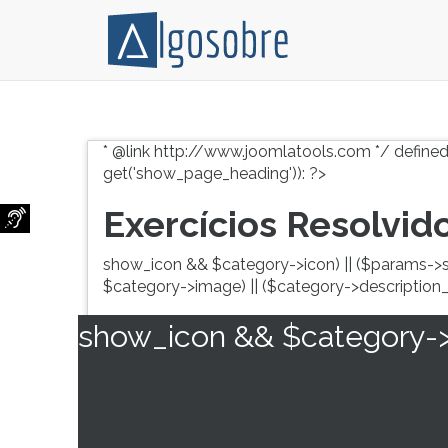
Exercícios
Pressione
de
TAB
* @link http://www.joomlatools.com */ defined
todas
e
get('show_page_heading')): ?>
as
depois
matérias
F
Exercícios Resolvid
com
para
suas
ouvir
show_icon && $category->icon) || ($params->
resoluções.
o
$category->image) || ($category->description_
conteúdo
principal
show_icon && $category->i
desta
tela.
Para
pular
essa