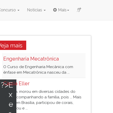
Concurso
Notícias
Mais
Veja mais
Engenharia Mecatrônica
O Curso de Engenharia Mecânica com
ênfase em Mecatrônica nasceu da ...
 ?>
E
Cássia Eller
Carioca, morou em diversas cidades do
x
Brasil acompanhando a família, pois ... Mais
e
tarde, em Brasília, participou de corais,
trabalhou e ...