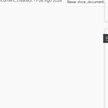
cument_created): ?>
08 Ago 2026
Baixar
show_document_siz