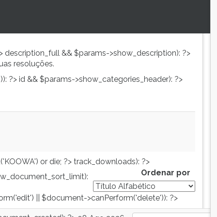
?>
description_full && $params->show_description): ?>
uas resoluções.
): ?>
id && $params->show_categories_header): ?>
('KOOWA') or die; ?>
track_downloads): ?>
Ordenar por
w_document_sort_limit):
orm('edit') || $document->canPerform('delete')): ?>