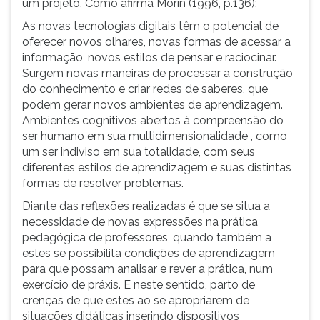
um projeto. Como afirma Morin (1996, p.136):
(primeira
tecla
As novas tecnologias digitais têm o potencial de
à
oferecer novos olhares, novas formas de acessar a
direita
informação, novos estilos de pensar e raciocinar.
do
Surgem novas maneiras de processar a construção
F).
do conhecimento e criar redes de saberes, que
Para
podem gerar novos ambientes de aprendizagem.
ir
Ambientes cognitivos abertos à compreensão do
ao
ser humano em sua multidimensionalidade , como
menu
um ser indiviso em sua totalidade, com seus
principal
diferentes estilos de aprendizagem e suas distintas
pressione
formas de resolver problemas.
a
Diante das reflexões realizadas é que se situa a
tecla
necessidade de novas expressões na prática
J
pedagógica de professores, quando também a
e
estes se possibilita condições de aprendizagem
depois
para que possam analisar e rever a prática, num
F.
exercício de práxis. E neste sentido, parto de
Pressione
crenças de que estes ao se apropriarem de
F
situações didáticas inserindo dispositivos
para