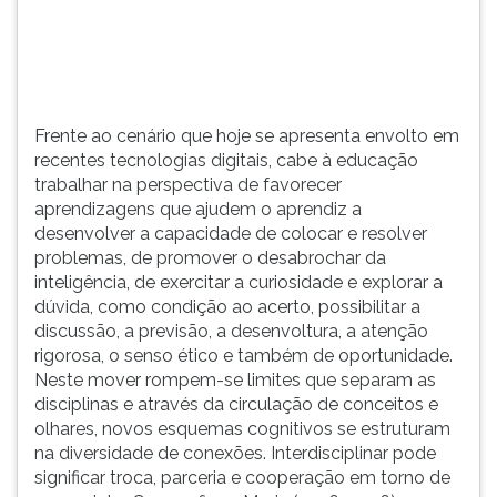
perspectiva...
TAB
e
depois
F.
Para
Frente ao cenário que hoje se apresenta envolto em
pausar
recentes tecnologias digitais, cabe à educação
a
trabalhar na perspectiva de favorecer
leitura
aprendizagens que ajudem o aprendiz a
pressione
desenvolver a capacidade de colocar e resolver
D
problemas, de promover o desabrochar da
(primeira
inteligência, de exercitar a curiosidade e explorar a
tecla
dúvida, como condição ao acerto, possibilitar a
à
discussão, a previsão, a desenvoltura, a atenção
esquerda
rigorosa, o senso ético e também de oportunidade.
do
Neste mover rompem-se limites que separam as
F),
disciplinas e através da circulação de conceitos e
para
olhares, novos esquemas cognitivos se estruturam
continuar
na diversidade de conexões. Interdisciplinar pode
pressione
significar troca, parceria e cooperação em torno de
G