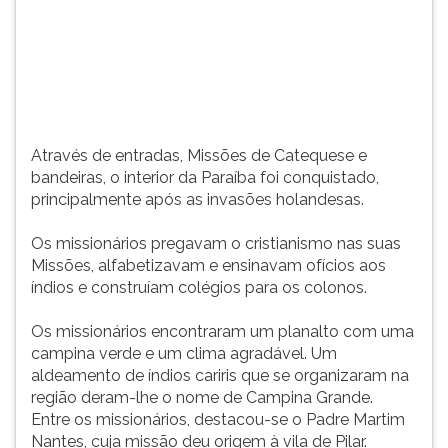
invas...
TAB
e
depois
F.
Para
pausar
a
Através de entradas, Missões de Catequese e
leitura
bandeiras, o interior da Paraíba foi conquistado,
pressione
principalmente após as invasões holandesas.
D
(primeira
Os missionários pregavam o cristianismo nas suas
tecla
Missões, alfabetizavam e ensinavam ofícios aos
à
índios e construíam colégios para os colonos.
esquerda
do
Os missionários encontraram um planalto com uma
F),
campina verde e um clima agradável. Um
para
aldeamento de índios cariris que se organizaram na
continuar
região deram-lhe o nome de Campina Grande.
pressione
Entre os missionários, destacou-se o Padre Martim
G
Nantes, cuja missão deu origem à vila de Pilar.