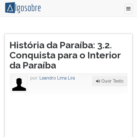
Através
Pressione
de
TAB
Título
entradas,
e
História da Paraíba: 3.2.
do
Missões
depois
artigo:
Conquista para o Interior
de
F
Catequese
para
da Paraíba
e
ouvir
bandeiras,
o
por:
Leandro Lima Lira
o
conteúdo
Ouvir Texto
interior
principal
da
desta
Paraíba
tela.
foi
Para
conquistado,
pular
principalmente
essa
após
leitura
as
pressione