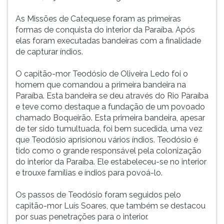
(primeira
tecla
As Missões de Catequese foram as primeiras
à
formas de conquista do interior da Paraíba. Após
direita
elas foram executadas bandeiras com a finalidade
do
de capturar índios.
F).
Para
O capitão-mor Teodósio de Oliveira Ledo foi o
ir
homem que comandou a primeira bandeira na
ao
Paraíba. Esta bandeira se deu através do Rio Paraíba
menu
e teve como destaque a fundação de um povoado
principal
chamado Boqueirão. Esta primeira bandeira, apesar
pressione
de ter sido tumultuada, foi bem sucedida, uma vez
a
que Teodósio aprisionou vários índios. Teodósio é
tecla
tido como o grande responsável pela colonização
J
do interior da Paraíba. Ele estabeleceu-se no interior
e
e trouxe famílias e índios para povoá-lo.
depois
F.
Os passos de Teodósio foram seguidos pelo
Pressione
capitão-mor Luís Soares, que também se destacou
F
por suas penetrações para o interior.
para