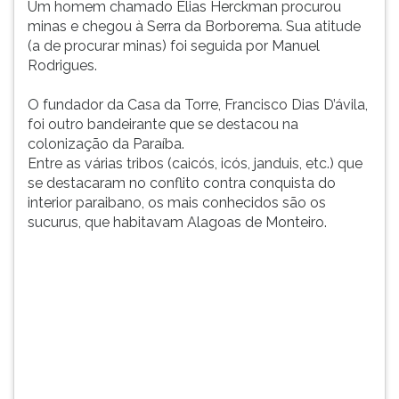
Um homem chamado Elias Herckman procurou
ouvir
minas e chegou à Serra da Borborema. Sua atitude
essa
(a de procurar minas) foi seguida por Manuel
instrução
Rodrigues.
novamente.
O fundador da Casa da Torre, Francisco Dias D’ávila,
foi outro bandeirante que se destacou na
colonização da Paraíba.
Entre as várias tribos (caicós, icós, janduis, etc.) que
se destacaram no conflito contra conquista do
interior paraibano, os mais conhecidos são os
sucurus, que habitavam Alagoas de Monteiro.