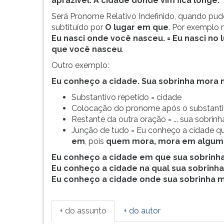
aprazível. A cidade donde vim fica
longe.
sintaticamente
leitura
como
pressione
Será Pronome Relativo Indefinido, quando pude
Adjunto
TAB
subtituído por
O lugar em que
. Por exemplo 
Adverbial
e
Eu nasci onde você nasceu. = Eu nasci no 
de
depois
que você nasceu
.
Lugar.
F.
Outro exemplo:
Se
Para
a
pausar
Eu conheço a cidade. Sua sobrinha mora 
preposi&cce...
a
Substantivo repetido = cidade
leitura
Colocação do pronome após o substantiv
pressione
Restante da outra oração = ... sua sobrin
D
Junção de tudo = Eu conheço a cidade q
(primeira
em
, pois
quem mora, mora em algum 
tecla
à
Eu conheço a cidade em que sua sobrinh
esquerda
Eu conheço a cidade na qual sua sobrinh
do
Eu conheço a cidade onde sua sobrinha m
F),
para
continuar
+ do assunto
+ do autor
pressione