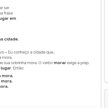
r ser
na frase
lugar em
na cidade.
o = Eu conheço a cidade que...
ha mora.
ue sua sobrinha mora. O verbo
morar
exige a prep.
lugar
. Então:
a mora.
a mora.
ora.