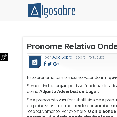
Este
Pressione
pronome
TAB
Título
tem
e
Pronome Relativo Ond
do
o
depois
artigo:
mesmo
F
por:
Algo Sobre
sobre:
Português
valor
para
de
ouvir
em
o
que.
conteúdo
Este pronome tem o mesmo valor de
em que
Sempre
principal
Sempre indica
lugar
, por isso funciona sintat
indica
desta
como
Adjunto Adverbial de Lugar
.
lugar,
tela.
Se a preposição
em
for substituída pela prep.
por
Para
prep.
de
, substituiremos
onde
por
aonde
e
d
isso
pular
respectivamente. Por exemplo:
O sítio aonde 
funciona
essa