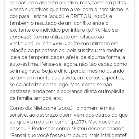
apenas pelo aspecto objetivo, mas, também pelos
vieses subjetivos que tem a ver com o narcisismo. A
dor, para Leriche (apud Le BRETON, 2006), é
também o resultado de um conflito entre o
excitante e o indivíduo por inteiro (p.53). Não ser
aprovado
(termo utilizado em relação ao
vestibular), ou não
indicado
(termo utilizado em
relação ao psicotécnico, pois suscita uma melhor
ideia de temporalidade), afeta, de alguma forma, a
auto-estima. Pensa-se, agora, não tão capaz como
se imaginava. Se já é difícil perder, mesmo quando
se tem em mente que a vida, em certos aspectos,
se caracteriza como jogo. Mas, como se não
bastasse, ainda tem a cobrança direta ou implícita
da família, amigos, etc.
Como diz Nietzsche (2004), “o homem é mais
sensível ao desprezo quem vem dos outros do que
ao que vem de si mesmo” (p.277). Mas você não
passou!? Pode soar como: “Estou decepcionado”;
“Pensei que você fosse um pouco mais inteligente!”