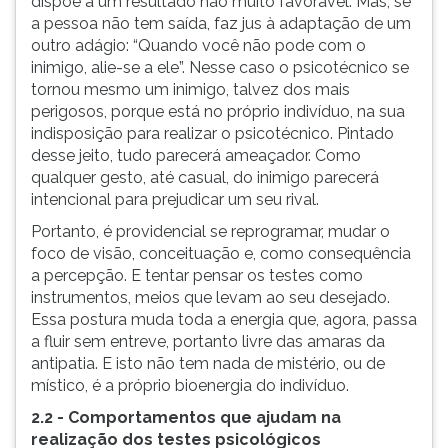
dispõe a um resultado não muito favorável. Mas, se
a pessoa não tem saída, faz jus à adaptação de um
outro adágio: “Quando você não pode com o
inimigo, alie-se a ele”. Nesse caso o psicotécnico se
tornou mesmo um inimigo, talvez dos mais
perigosos, porque está no próprio indivíduo, na sua
indisposição para realizar o psicotécnico. Pintado
desse jeito, tudo parecerá ameaçador. Como
qualquer gesto, até casual, do inimigo parecerá
intencional para prejudicar um seu rival.
Portanto, é providencial se reprogramar, mudar o
foco de visão, conceituação e, como consequência
a percepção. E tentar pensar os testes como
instrumentos, meios que levam ao seu desejado.
Essa postura muda toda a energia que, agora, passa
a fluir sem entreve, portanto livre das amaras da
antipatia. E isto não tem nada de mistério, ou de
místico, é a próprio bioenergia do indivíduo.
2.2 - Comportamentos que ajudam na
realização dos testes psicológicos