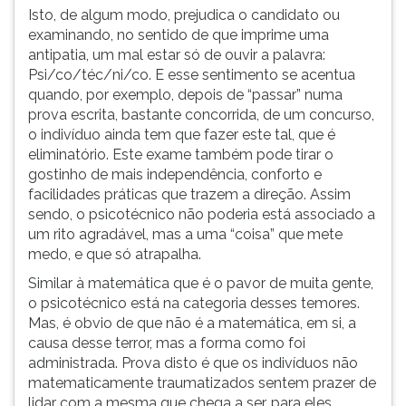
Isto, de algum modo, prejudica o candidato ou
examinando, no sentido de que imprime uma
antipatia, um mal estar só de ouvir a palavra:
Psi/co/téc/ni/co. E esse sentimento se acentua
quando, por exemplo, depois de “passar” numa
prova escrita, bastante concorrida, de um concurso,
o indivíduo ainda tem que fazer este tal, que é
eliminatório. Este exame também pode tirar o
gostinho de mais independência, conforto e
facilidades práticas que trazem a direção. Assim
sendo, o psicotécnico não poderia está associado a
um rito agradável, mas a uma “coisa” que mete
medo, e que só atrapalha.
Similar à matemática que é o pavor de muita gente,
o psicotécnico está na categoria desses temores.
Mas, é obvio de que não é a matemática, em si, a
causa desse terror, mas a forma como foi
administrada. Prova disto é que os indivíduos não
matematicamente traumatizados sentem prazer de
lidar com a mesma que chega a ser, para eles,