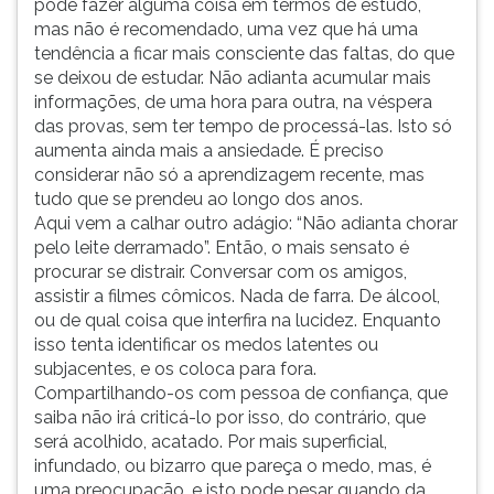
pode fazer alguma coisa em termos de estudo,
mas não é recomendado, uma vez que há uma
tendência a ficar mais consciente das faltas, do que
se deixou de estudar. Não adianta acumular mais
informações, de uma hora para outra, na véspera
das provas, sem ter tempo de processá-las. Isto só
aumenta ainda mais a ansiedade. É preciso
considerar não só a aprendizagem recente, mas
tudo que se prendeu ao longo dos anos.
Aqui vem a calhar outro adágio: “Não adianta chorar
pelo leite derramado”. Então, o mais sensato é
procurar se distrair. Conversar com os amigos,
assistir a filmes cômicos. Nada de farra. De álcool,
ou de qual coisa que interfira na lucidez. Enquanto
isso tenta identificar os medos latentes ou
subjacentes, e os coloca para fora.
Compartilhando-os com pessoa de confiança, que
saiba não irá criticá-lo por isso, do contrário, que
será acolhido, acatado. Por mais superficial,
infundado, ou bizarro que pareça o medo, mas, é
uma preocupação, e isto pode pesar quando da