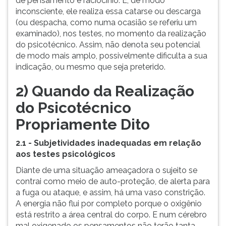
de pensamento e raciocínio. E, de modo
inconsciente, ele realiza essa catarse ou descarga
(ou despacha, como numa ocasião se referiu um
examinado), nos testes, no momento da realização
do psicotécnico. Assim, não denota seu potencial
de modo mais amplo, possivelmente dificulta a sua
indicação, ou mesmo que seja preterido.
2) Quando da Realização
do Psicotécnico
Propriamente Dito
2.1 - Subjetividades inadequadas em relação
aos testes psicológicos
Diante de uma situação ameaçadora o sujeito se
contrai como meio de auto-proteção, de alerta para
a fuga ou ataque, e assim, há uma vaso constrição.
A energia não flui por completo porque o oxigênio
está restrito a área central do corpo. E num cérebro
mal oxigenado os pensamentos não terão
tanta