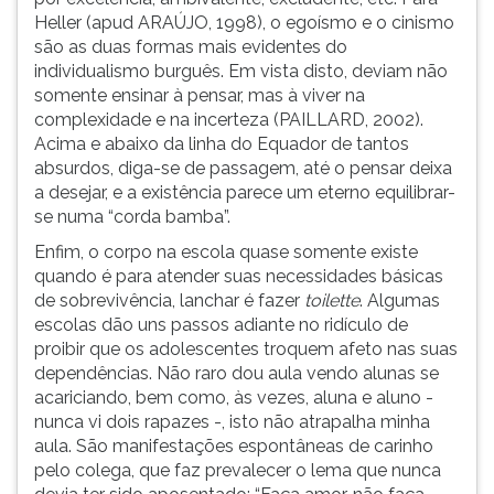
Heller (apud ARAÚJO, 1998), o egoísmo e o cinismo
são as duas formas mais evidentes do
individualismo burguês. Em vista disto, deviam não
somente ensinar à pensar, mas à viver na
complexidade e na incerteza (PAILLARD, 2002).
Acima e abaixo da linha do Equador de tantos
absurdos, diga-se de passagem, até o pensar deixa
a desejar, e a existência parece um eterno equilibrar-
se numa “corda bamba”.
Enfim, o corpo na escola quase somente existe
quando é para atender suas necessidades básicas
de sobrevivência, lanchar é fazer
toilette
. Algumas
escolas dão uns passos adiante no ridículo de
proibir que os adolescentes troquem afeto nas suas
dependências. Não raro dou aula vendo alunas se
acariciando, bem como, às vezes, aluna e aluno -
nunca vi dois rapazes -, isto não atrapalha minha
aula. São manifestações espontâneas de carinho
pelo colega, que faz prevalecer o lema que nunca