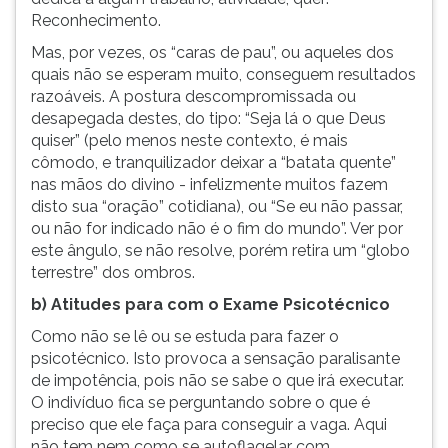
Reconhecimento.
Mas, por vezes, os “caras de pau”, ou aqueles
dos
quais não se esperam muito, conseguem resultados
razoáveis. A postura descompromissada ou
desapegada destes, do tipo: “Seja lá o que Deus
quiser” (pelo menos neste contexto, é mais
cômodo, e tranquilizador deixar a “batata quente”
nas mãos do divino - infelizmente muitos fazem
disto sua “oração” cotidiana), ou “Se eu não passar,
ou não for indicado não é o fim do mundo”. Ver por
este ângulo, se não resolve, porém retira um “globo
terrestre” dos ombros.
b) Atitudes para com o Exame Psicotécnico
Como não se lê ou se estuda para fazer o
psicotécnico. Isto provoca a sensação paralisante
de impotência, pois não se sabe o que irá executar.
O indivíduo fica se
perguntando sobre o que é
preciso que ele faça para conseguir a vaga. Aqui
não tem nem como se autoflagelar com