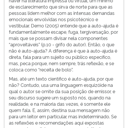
haver na literatura impressa ou virtual, um mínimo
ouvir
de esclarecimento que sirva de norte para que as
essa
pessoas lidem melhor com as intensas demandas
instrução
emocionais envolvidas nos psicotécnico e
novamente.
vestibular. Demo (2005) entende que a auto-ajuda é
fundamentalmente escape, fuga, tergiversação, por
mais que se possam divisar nela componentes
“aproveitáveis” (p.10 - grifo do autor). Então, o que
não é auto-ajuda? A diferença é que à auto-ajuda é
direta, fala para um sujeito ou público específico,
mas, peca porque, nem sempre, trás reflexão, e se
coloca como “receita de bolo”.
Mas, até um texto científico é auto-ajuda, por que
não? Contudo, usa uma linguagem esquizóide na
qual o autor se omite da sua posição de emissor, e
seu discurso sugere um suposto nós, quando na
realidade, e na maioria das vezes, é somente ele
quem fala. E, assim, destina sua mensagem não
para um leitor em particular, mas indeterminado. Se
as reflexões e recomendações aqui expostas