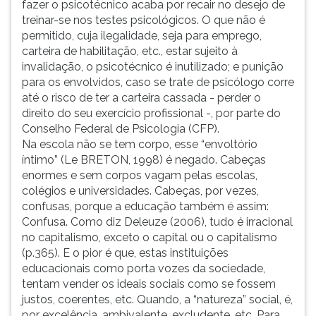
fazer o psicotécnico acaba por recair no desejo de
treinar-se nos testes psicológicos. O que não é
permitido, cuja ilegalidade, seja para emprego,
carteira de habilitação, etc., estar sujeito à
invalidação, o psicotécnico é inutilizado; e punição
para os envolvidos, caso se trate de psicólogo corre
até o risco de ter a carteira cassada - perder o
direito do seu exercício profissional -, por parte do
Conselho Federal de Psicologia (CFP).
Na escola não se tem corpo, esse “envoltório
íntimo” (Le BRETON, 1998) é negado. Cabeças
enormes e sem corpos vagam pelas escolas,
colégios e universidades. Cabeças, por vezes,
confusas, porque a educação também é assim:
Confusa. Como diz Deleuze (2006), tudo é irracional
no capitalismo, exceto o capital ou o capitalismo
(p.365). E o pior é que, estas instituições
educacionais como porta vozes da sociedade,
tentam vender os ideais sociais como se fossem
justos, coerentes, etc. Quando, a “natureza” social, é,
por excelência, ambivalente, excludente, etc. Para