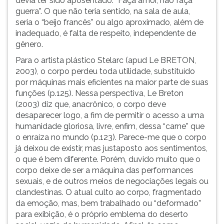
devia ter sido aposentado: “Faça amor, não faça
guerra”. O que não teria sentido, na sala de aula,
seria o “beijo francês” ou algo aproximado, além de
inadequado, é falta de respeito, independente de
gênero.
Para o artista plástico Stelarc (apud Le BRETON,
2003), o corpo perdeu toda utilidade, substituído
por máquinas mais eficientes na maior parte de suas
funções (p.125). Nessa perspectiva, Le Breton
(2003) diz que, anacrônico, o corpo deve
desaparecer logo, a fim de permitir o acesso a uma
humanidade gloriosa, livre, enfim, dessa “carne” que
o enraíza no mundo (p.123). Parece-me que o corpo
já deixou de existir, mas justaposto aos sentimentos,
o que é bem diferente. Porém, duvido muito que o
corpo deixe de ser a máquina das performances
sexuais, e de outros meios de negociações legais ou
clandestinas. O atual culto ao corpo, fragmentado
da emoção, mas, bem trabalhado ou “deformado”
para exibição, é o próprio emblema do deserto