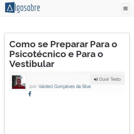
Diria
Pressione
que
TAB
Título
não
e
Como se Preparar Para o
do
fazendo
depois
artigo:
Psicotécnico e Para o
nada,
F
mas,
para
Vestibular
nada
ouvir
mesmo,
o
em
conteúdo
Ouvir Texto
relação
principal
por:
Valdeci Gonçalves da Silva
a
desta
esses
tela.
eventos
Para
em
pular
si,
essa
especialmente
leitura
na
pressione