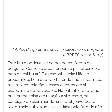
(primeira
tecla
à
direita
do
F).
Para
ir
ao
“
Antes de qualquer coisa, a existência é corporal
”
menu
(Le BRETON, 2006, p.7).
principal
pressione
Este título poderia ser colocado em forma de
a
pergunta: Como se preparar para o psicotécnico e
tecla
para o vestibular? E a resposta seria: Não se
J
preparando. Diria que não fazendo nada, mas, nada
e
mesmo, em relação a esses eventos em si,
depois
especialmente na véspera. No entanto, fazer algo
F.
ou alguma coisa em relação a si mesmo, na
Pressione
condição de examinando, sim. O objetivo deste
F
texto, meio auto-ajuda, se justifica pelo fato de não
para