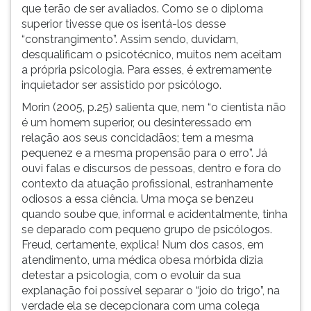
que terão de ser avaliados. Como se o diploma
superior tivesse que os isentá-los desse
“constrangimento”. Assim sendo, duvidam,
desqualificam o psicotécnico, muitos nem aceitam
a própria psicologia. Para esses, é extremamente
inquietador ser assistido por psicólogo.
Morin (2005, p.25) salienta que, nem “o cientista não
é um homem superior, ou desinteressado em
relação aos seus concidadãos; tem a mesma
pequenez e a mesma propensão para o erro”. Já
ouvi falas e discursos de pessoas, dentro e fora do
contexto da atuação profissional, estranhamente
odiosos a essa ciência. Uma moça se benzeu
quando soube que, informal e acidentalmente, tinha
se deparado com pequeno grupo de psicólogos.
Freud, certamente, explica! Num dos casos, em
atendimento, uma médica obesa mórbida dizia
detestar a psicologia, com o evoluir da sua
explanação foi possível separar o “joio do trigo”, na
verdade ela se decepcionara com uma colega