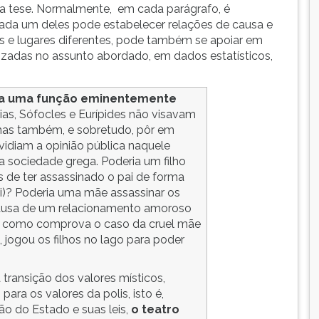
 tese. Normalmente, em cada parágrafo, é
da um deles pode estabelecer relações de causa e
s e lugares diferentes, pode também se apoiar em
zadas no assunto abordado, em dados estatísticos,
va uma função eminentemente
as, Sófocles e Eurípides não visavam
 mas também, e sobretudo, pôr em
vidiam a opinião pública naquele
sociedade grega. Poderia um filho
s de ter assassinado o pai de forma
ei)? Poderia uma mãe assassinar os
 causa de um relacionamento amoroso
l, como comprova o caso da cruel mãe
 jogou os filhos no lago para poder
 transição dos valores místicos,
para os valores da polis, isto é,
ão do Estado e suas leis,
o teatro