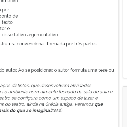
formativo.
m por
 ponto de
 texto,
tor e
dissertativo argumentativo.
trutura convencional, formada por três partes
 autor. Ao se posicionar, o autor formula uma tese ou
paços distintos, que desenvolvem atividades
 ao ambiente normalmente fechado da sala de aula e
teatro se configura como um espaço de lazer e
ns do teatro, ainda na Grécia antiga, veremos
que
mais do que se imagina.
(tese)