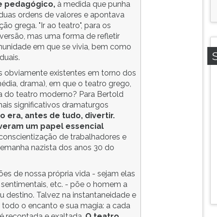
 e pedagógico,
à medida que punha
uas ordens de valores e apontava
ão grega. "Ir ao teatro", para os
versão, mas uma forma de refletir
omunidade em que se vivia, bem como
duais.
s obviamente existentes em torno dos
média, drama), em que o teatro grego,
ia do teatro moderno? Para Bertold
ais significativos dramaturgos
 era, antes de tudo, divertir.
iveram um papel essencial
 conscientização de trabalhadores e
 Alemanha nazista dos anos 30 do
ções de nossa própria vida - sejam elas
, sentimentais, etc. - põe o homem a
u destino. Talvez na instantaneidade e
a todo o encanto e sua magia: a cada
é recontada e exaltada.
O teatro