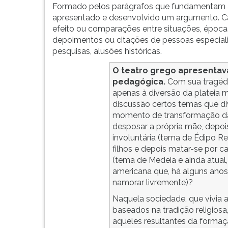
Formado pelos parágrafos que fundamentam a
G
apresentado e desenvolvido um argumento. Ca
(primeira
efeito ou comparações entre situações, época
tecla
depoimentos ou citações de pessoas especiali
à
pesquisas, alusões históricas.
direita
do
O teatro grego apresenta
F).
pedagógica.
Com sua tragédi
Para
apenas à diversão da plateia
ir
discussão certos temas que di
ao
momento de transformação da 
menu
desposar a própria mãe, depoi
principal
involuntária (tema de Édipo R
pressione
filhos e depois matar-se por
a
(tema de Medeia e ainda atua
tecla
americana que, há alguns anos,
J
namorar livremente)?
e
depois
Naquela sociedade, que vivia a
F.
baseados na tradição religiosa, 
Pressione
aqueles resultantes da formaç