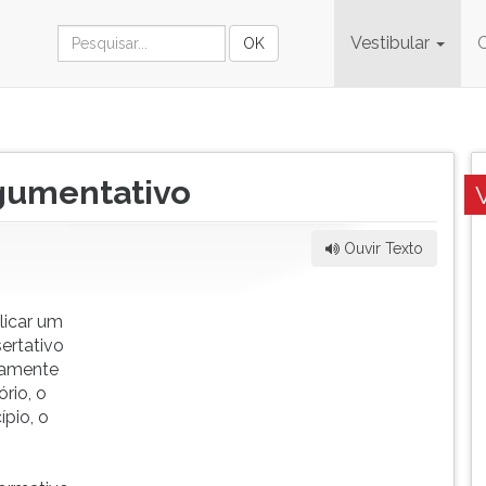
Vestibular
rgumentativo
Ouvir Texto
licar um
sertativo
ntamente
rio, o
ípio, o