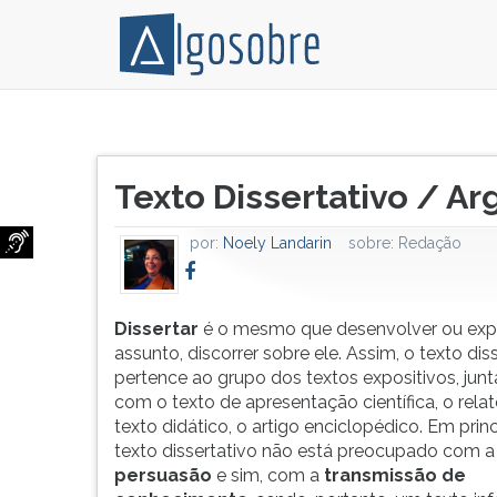
Dissertar
Pressione
é
TAB
Título
o
e
Texto Dissertativo / A
do
mesmo
depois
artigo:
que
F
por:
Noely Landarin
sobre:
Redação
desenvolver
para
ou
ouvir
explicar
o
um
conteúdo
Dissertar
é o mesmo que desenvolver ou exp
assunto,
principal
assunto, discorrer sobre ele. Assim, o texto dis
discorrer
desta
pertence ao grupo dos textos expositivos, ju
sobre
tela.
com o texto de apresentação científica, o relató
ele.
Para
texto didático, o artigo enciclopédico. Em princ
Assim,
pular
texto dissertativo não está preocupado com a
o
essa
persuasão
e sim, com a
transmissão de