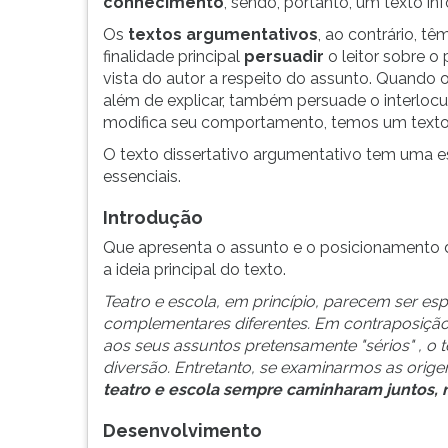
texto
leitura
conhecimento
, sendo, portanto, um texto in
dissertativo
pressione
Os
textos argumentativos
, ao contrário, tê
pertence
TAB
finalidade principal
persuadir
o leitor sobre o
ao
e
vista do autor a respeito do assunto. Quando o
grupo
depois
além de explicar, também persuade o interlocu
dos
F.
modifica seu comportamento, temos um texto 
textos
Para
O texto dissertativo argumentativo tem uma es
expositivos.
pausar
essenciais.
a
leitura
Introdução
pressione
D
Que apresenta o assunto e o posicionamento do
(primeira
a ideia principal do texto.
tecla
Teatro e escola, em princípio, parecem ser es
à
complementares diferentes. Em contraposição
esquerda
aos seus assuntos pretensamente "sérios" , o 
do
diversão. Entretanto, se examinarmos as orige
F),
teatro e escola sempre caminharam juntos, 
para
continuar
Desenvolvimento
pressione