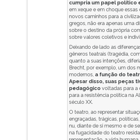
F
cumpria um papel político
para
em xeque e em choque essas d
ouvir
novos caminhos para a civilizaç
essa
gregos, não era apenas uma di
instrução
sobre o destino da própria c
novamente.
sobre valores coletivos e indivi
Deixando de lado as diferença
gêneros teatrais (tragédia, co
quanto a suas intenções, difer
Brecht, por exemplo, um dos m
modernos,
a função do teatro
Apesar disso, suas peças t
pedagógico
voltadas para a
para a resistência política na
século XX.
O teatro, ao representar situa
engraçadas, trágicas, políticas
nu, diante de si mesmo e de se
na fugacidade do teatro resid
representação, a vida humana 