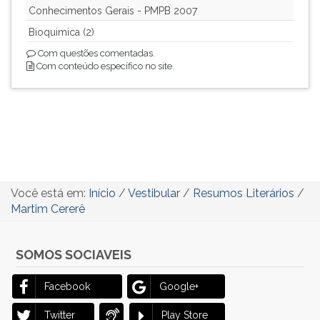
Conhecimentos Gerais - PMPB 2007
Bioquimica (2)
Com questões comentadas.
Com conteúdo específico no site.
Você está em:
Início
/
Vestibular
/
Resumos Literários
/
Martim Cererê
SOMOS SOCIAVEIS
Facebook
Google+
Twitter
Play Store