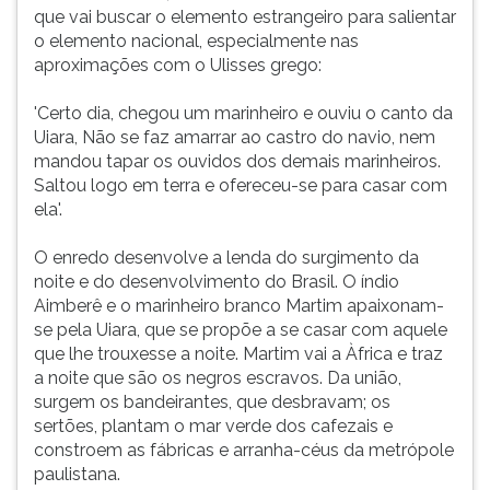
e
(primeira
que vai buscar o elemento estrangeiro para salientar
forma
tecla
o elemento nacional, especialmente nas
vária,
à
aproximações com o Ulisses grego:
como
direita
um
do
'Certo dia, chegou um marinheiro e ouviu o canto da
'livro
F).
Uiara, Não se faz amarrar ao castro do navio, nem
de
Para
mandou tapar os ouvidos dos demais marinheiros.
figuras',
ir
Saltou logo em terra e ofereceu-se para casar com
aproxima-
ao
ela'.
se
menu
da
principal
O enredo desenvolve a lenda do surgimento da
técnica
pressione
noite e do desenvolvimento do Brasil. O índio
do
a
Aimberê e o marinheiro branco Martim apaixonam-
desenho
tecla
se pela Uiara, que se propõe a se casar com aquele
animado
J
que lhe trouxesse a noite. Martim vai a Àfrica e traz
ou
e
a noite que são os negros escravos. Da união,
da
depois
surgem os bandeirantes, que desbravam; os
estória
F.
sertões, plantam o mar verde dos cafezais e
em
Pressione
constroem as fábricas e arranha-céus da metrópole
quadrinhos.
F
paulistana.
O
para