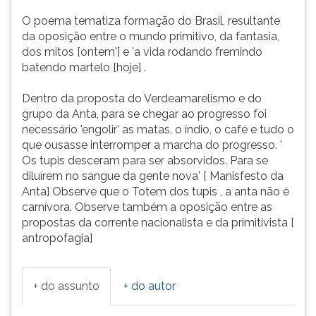
ca
ouvir
O poema tematiza formação do Brasil, resultante
essa
da oposição entre o mundo primitivo, da fantasia,
instrução
dos mitos [ontem'] e 'a vida rodando fremindo
novamente.
batendo martelo [hoje] .
Dentro da proposta do Verdeamarelismo e do
grupo da Anta, para se chegar ao progresso foi
necessário 'engolir' as matas, o índio, o café e tudo o
que ousasse interromper a marcha do progresso. '
Os tupis desceram para ser absorvidos. Para se
diluírem no sangue da gente nova' [ Manisfesto da
Anta] Observe que o Totem dos tupis , a anta não é
carnívora. Observe também a oposição entre as
propostas da corrente nacionalista e da primitivista [
antropofagia]
+ do assunto
+ do autor