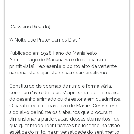
do
TAB
radicalismo
e
primitivista]
depois
,
F.
[Cassiano Ricardo]
representa
Para
o
pausar
'A Noite que Pretendemos Dias '
ponto
a
alto
leitura
Publicado em 1928 [ ano do Manisfesto
da
pressione
Antropófago de Macunaína e do radicalismo
vertente
D
primitivista] , representa o ponto alto da vertente
nacionalista
(primeira
nacionalista e ujanista do verdeamarealismo.
e
tecla
ujanista
à
Constituido de poemas de rítmo e forma vária,
do
esquerda
como um 'livro de figuras', aproxima- se da técnica
verdeamarealismo.
do
do desenho animado ou da estória em quadrinhos.
Constituido
F),
O caráter épico e narrativo de Martim Cererê tem
de
para
sido alvo de inúmeros trabalhos que procuram
poemas
continuar
dimensionar a participação desses elementos , de
de
pressione
qualquer modo, identificáveis no lendário, na visão
rítmo
G
estética do mito, na universalidade do sentimento