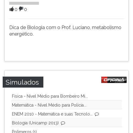
(primeira
tecla
0
0
à
direita
Dica de Biologia com o Prof. Luciano, metabolismo
do
energético.
F).
Para
ir
ao
menu
principal
pressione
a
Simulados
tecla
J
Física - Nível Médio para Bombeiro Mi...
e
Matemática - Nível Médio para Polícia...
depois
F.
ENEM 2010 - Matemática e suas Tecnolo...
Pressione
Biologia (Unicamp 2013)
F
Polímeros (1)
para