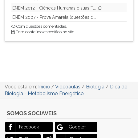
ouvir
ENEM 2012 - Ciências Humanas e suas T...
essa
ENEM 2007 - Prova Amarela (questões d...
instrução
Com questões comentadas.
novamente.
Com conteúdo específico no site.
Você está em:
Início
/
Videoaulas
/
Biologia
/
Dica de
Biologia - Metabolismo Energético
SOMOS SOCIAVEIS
Facebook
Google+