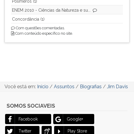
Polímeros (1)
ENEM 2010 - Ciências da Natureza e su...
Concordância (1)
Com questões comentadas.
Com conteúdo específico no site.
Você está em:
Início
/
Assuntos
/
Biografias
/
Jim Davis
SOMOS SOCIAVEIS
Facebook
Google+
Twitter
Play Store