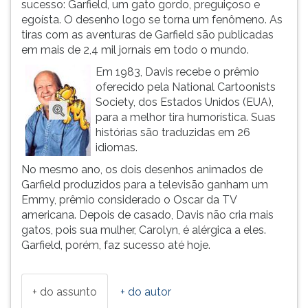
sucesso: Garfield, um gato gordo, preguiçoso e
ouvir
egoísta. O desenho logo se torna um fenômeno. As
essa
tiras com as aventuras de Garfield são publicadas
instrução
em mais de 2,4 mil jornais em todo o mundo.
novamente.
Em 1983, Davis recebe o prêmio
oferecido pela National Cartoonists
Society, dos Estados Unidos (EUA),
para a melhor tira humorística. Suas
histórias são traduzidas em 26
idiomas.
No mesmo ano, os dois desenhos animados de
Garfield produzidos para a televisão ganham um
Emmy, prêmio considerado o Oscar da TV
americana. Depois de casado, Davis não cria mais
gatos, pois sua mulher, Carolyn, é alérgica a eles.
Garfield, porém, faz sucesso até hoje.
+ do assunto
+ do autor