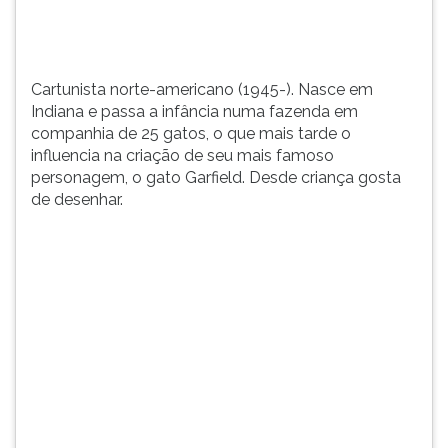
gatos,
TAB
o
e
que
depois
mais
F.
Cartunista norte-americano (1945-). Nasce em
tarde
Para
Indiana e passa a infância numa fazenda em
o
pausar
companhia de 25 gatos, o que mais tarde o
influencia
a
influencia na criação de seu mais famoso
na
leitura
personagem, o gato Garfield. Desde criança gosta
...
pressione
de desenhar.
D
(primeira
tecla
à
esquerda
do
F),
para
continuar
pressione
G