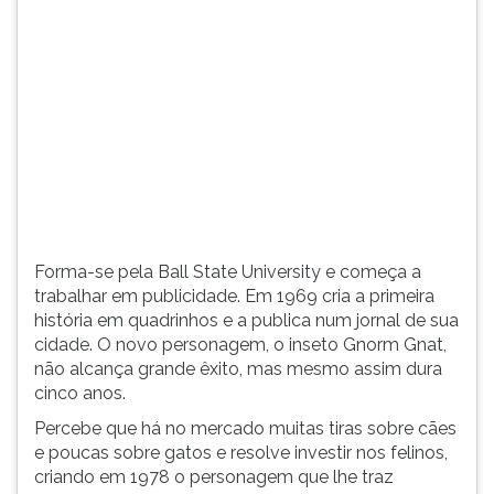
(primeira
tecla
à
direita
do
F).
Para
ir
ao
menu
principal
Forma-se pela Ball State University e começa a
pressione
trabalhar em publicidade. Em 1969 cria a primeira
a
história em quadrinhos e a publica num jornal de sua
tecla
cidade. O novo personagem, o inseto Gnorm Gnat,
J
não alcança grande êxito, mas mesmo assim dura
e
cinco anos.
depois
F.
Percebe que há no mercado muitas tiras sobre cães
Pressione
e poucas sobre gatos e resolve investir nos felinos,
F
criando em 1978 o personagem que lhe traz
para