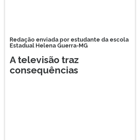
TAB
e
depois
F.
Para
pausar
Redação enviada por estudante da escola
Estadual Helena Guerra-MG
a
leitura
A televisão traz
pressione
D
consequências
(primeira
tecla
à
esquerda
do
F),
para
continuar
pressione
G