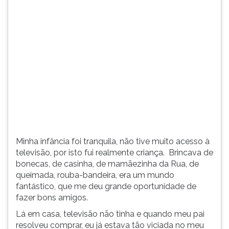
(primeira
tecla
à
direita
do
F).
Para
ir
ao
menu
principal
pressione
a
Minha infância foi tranquila, não tive muito acesso à
tecla
televisão, por isto fui realmente criança. Brincava de
J
bonecas, de casinha, de mamãezinha da Rua, de
e
queimada, rouba-bandeira, era um mundo
depois
fantástico, que me deu grande oportunidade de
F.
fazer bons amigos.
Pressione
Lá em casa, televisão não tinha e quando meu pai
F
resolveu comprar, eu já estava tão viciada no meu
para