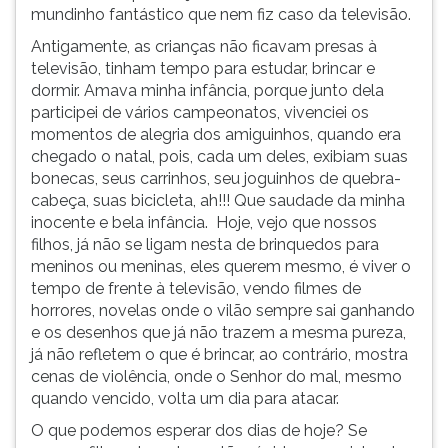
mundinho fantástico que nem fiz caso da televisão.
ouvir
essa
Antigamente, as crianças não ficavam presas à
instrução
televisão, tinham tempo para estudar, brincar e
novamente.
dormir. Amava minha infância, porque junto dela
participei de vários campeonatos, vivenciei os
momentos de alegria dos amiguinhos, quando era
chegado o natal, pois, cada um deles, exibiam suas
bonecas, seus carrinhos, seu joguinhos de quebra-
cabeça, suas bicicleta, ah!!! Que saudade da minha
inocente e bela infância. Hoje, vejo que nossos
filhos, já não se ligam nesta de brinquedos para
meninos ou meninas, eles querem mesmo, é viver o
tempo de frente à televisão, vendo filmes de
horrores, novelas onde o vilão sempre sai ganhando
e os desenhos que já não trazem a mesma pureza,
já não refletem o que é brincar, ao contrário, mostra
cenas de violência, onde o Senhor do mal, mesmo
quando vencido, volta um dia para atacar.
O que podemos esperar dos dias de hoje? Se