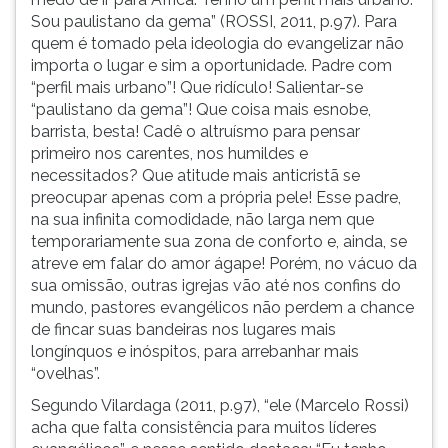
Sou paulistano da gema” (ROSSI, 2011, p.97). Para
quem é tomado pela ideologia do evangelizar não
importa o lugar e sim a oportunidade. Padre com
“perfil mais urbano”! Que ridículo! Salientar-se
“paulistano da gema”! Que coisa mais esnobe,
barrista, besta! Cadê o altruísmo para pensar
primeiro nos carentes, nos humildes e
necessitados? Que atitude mais anticristã se
preocupar apenas com a própria pele! Esse padre,
na sua infinita comodidade, não larga nem que
temporariamente sua zona de conforto e, ainda, se
atreve em falar do amor ágape! Porém, no vácuo da
sua omissão, outras igrejas vão até nos confins do
mundo, pastores evangélicos não perdem a chance
de fincar suas bandeiras nos lugares mais
longínquos e inóspitos, para arrebanhar mais
“ovelhas”.
Segundo Vilardaga (2011, p.97), “ele (Marcelo Rossi)
acha que falta consistência para muitos líderes