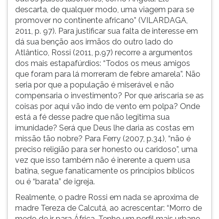
descarta, de qualquer modo, uma viagem para se
promover no continente africano” (VILARDAGA,
2011, p. 97). Para justificar sua falta de interesse em
dá sua benção aos irmãos do outro lado do
Atlântico, Rossi (2011, p.97) recorre a argumentos
dos mais estapafúrdios: “Todos os meus amigos
que foram para lá morreram de febre amarela”. Não
seria por que a população é miserável e não
compensaria o investimento? Por que ariscaria se as
coisas por aqui vão indo de vento em polpa? Onde
está a fé desse padre que não legitima sua
imunidade? Será que Deus lhe daria as costas em
missão tão nobre? Para Ferry (2007, p.34), “não é
preciso religião para ser honesto ou caridoso”, uma
vez que isso também não é inerente a quem usa
batina, segue fanaticamente os princípios bíblicos
ou é “barata” de igreja.
Realmente, o padre Rossi em nada se aproxima de
madre Tereza de Calcutá, ao acrescentar: “Morro de
medo de ir para África. Tenho um perfil mais urbano.