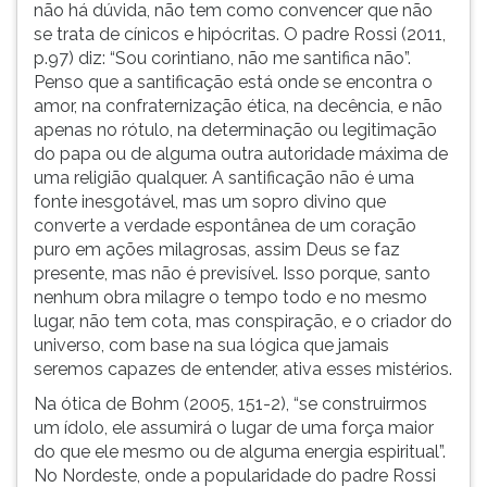
não há dúvida, não tem como convencer que não
se trata de cínicos e hipócritas. O padre Rossi (2011,
p.97) diz: “Sou corintiano, não me santifica não”.
Penso que a santificação está onde se encontra o
amor, na confraternização ética, na decência, e não
apenas no rótulo, na determinação ou legitimação
do papa ou de alguma outra autoridade máxima de
uma religião qualquer. A santificação não é uma
fonte inesgotável, mas um sopro divino que
converte a verdade espontânea de um coração
puro em ações milagrosas, assim Deus se faz
presente, mas não é previsível. Isso porque, santo
nenhum obra milagre o tempo todo e no mesmo
lugar, não tem cota, mas conspiração, e o criador do
universo, com base na sua lógica que jamais
seremos capazes de entender, ativa esses mistérios.
Na ótica de Bohm (2005, 151-2), “se construirmos
um ídolo, ele assumirá o lugar de uma força maior
do que ele mesmo ou de alguma energia espiritual”.
No Nordeste, onde a popularidade do padre Rossi