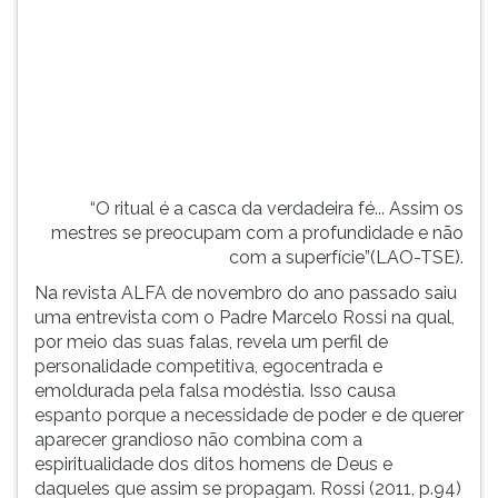
(primeira
tecla
à
direita
do
F).
Para
ir
ao
“O ritual é a casca da verdadeira fé... Assim os
menu
mestres se preocupam com a profundidade e não
principal
com a superfície”(LAO-TSE).
pressione
Na revista ALFA de novembro do ano passado saiu
a
uma entrevista com o Padre Marcelo Rossi na qual,
tecla
por meio das suas falas, revela um perfil de
J
personalidade competitiva, egocentrada e
e
emoldurada pela falsa modéstia. Isso causa
depois
espanto porque a necessidade de poder e de querer
F.
aparecer grandioso não combina com a
Pressione
espiritualidade dos ditos homens de Deus e
F
daqueles que assim se propagam. Rossi (2011, p.94)
para