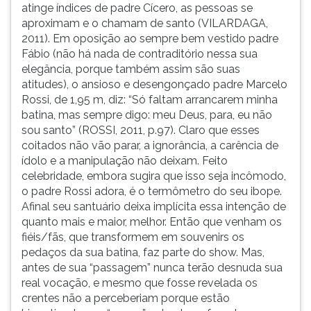
atinge índices de padre Cícero, as pessoas se
aproximam e o chamam de santo (VILARDAGA,
2011). Em oposição ao sempre bem vestido padre
Fábio (não há nada de contraditório nessa sua
elegância, porque também assim são suas
atitudes), o ansioso e desengonçado padre Marcelo
Rossi, de 1,95 m, diz: “Só faltam arrancarem minha
batina, mas sempre digo: meu Deus, para, eu não
sou santo” (ROSSI, 2011, p.97). Claro que esses
coitados não vão parar, a ignorância, a carência de
ídolo e a manipulação não deixam. Feito
celebridade, embora sugira que isso seja incômodo,
o padre Rossi adora, é o termômetro do seu ibope.
Afinal seu santuário deixa implícita essa intenção de
quanto mais e maior, melhor. Então que venham os
fiéis/fãs, que transformem em souvenirs os
pedaços da sua batina, faz parte do show. Mas,
antes de sua “passagem” nunca terão desnuda sua
real vocação, e mesmo que fosse revelada os
crentes não a perceberiam porque estão