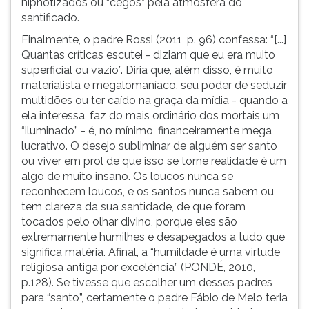
hipnotizados ou “cegos” pela atmosfera do
santificado.
Finalmente, o padre Rossi (2011, p. 96) confessa: “[...]
Quantas críticas escutei - diziam que eu era muito
superficial ou vazio”. Diria que, além disso, é muito
materialista e megalomaníaco, seu poder de seduzir
multidões ou ter caído na graça da mídia - quando a
ela interessa, faz do mais ordinário dos mortais um
“iluminado” - é, no mínimo, financeiramente mega
lucrativo. O desejo subliminar de alguém ser santo
ou viver em prol de que isso se torne realidade é um
algo de muito insano. Os loucos nunca se
reconhecem loucos, e os santos nunca sabem ou
tem clareza da sua santidade, de que foram
tocados pelo olhar divino, porque eles são
extremamente humilhes e desapegados a tudo que
significa matéria. Afinal, a “humildade é uma virtude
religiosa antiga por excelência” (PONDÉ, 2010,
p.128). Se tivesse que escolher um desses padres
para “santo”, certamente o padre Fábio de Melo teria