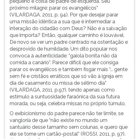
pequeno é coisa de padre de esquerda. Seu
próximo milagre: parar os evangélicos”
(VILARDAGA, 2011, p. 94). Por que desejar parar
uma missão idêntica a sua que é intermediar a
interação do cidadão com Deus? Não é a salvação
que importa? Então, qualquer caminho é louvável.
De novo se ver um padre centrado na ostentação e
desprovido de humildade. Um dito popular nos
convoca à autenticidade: “gaiola bonita não dá
comida a canário”. Parece difícil que ele consiga
parar os evangélicos e também fisgar mais “... gente
sem fé e cristãos erráticos que só vão à igreja em
dia de casamento ou missa de sétimo dia”
(VILARDAGA, 2011, p.97), tendo apenas como
estímulo a suntuosidade faraônica da sua futura
morada, ou seja, celebra missas no próprio túmulo.
O exibicionismo do padre parece não ter limite, se
vangloria de que “não existe no mundo um
santuário desse tamanho sem colunas, e quero que
ele se torne um cartão-postal” (ROSSI, 2011, p. 97).