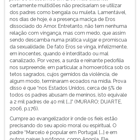
certamente multidões não precisariam se utilizar
dos padres como bengala ou muleta. Lamentável,
nos dias de hoje, é a presença maciça de Eros
dissociado do Amor. Entretanto, não tem nenhuma
relação com vingança, mas com medo, que assim
sendo descamba numa prática vulgar e promíscua
da sexualidade. De fato Eros se vinga, infelizmente,
em inocentes, quando é interditado ou mal
canalizado. Por vezes, a surda e reinante pedofilia
nos surpreende, em particular, a homoerótica sob os
tetos sagrados, cujos gemidos da violência, de
algum modo, terminaram ecoados na mídia. Prova
disso é que “nos Estados Unidos, cerca de 5% de
todos os padres abusam de meninos, isto equivale
a 2 mil padres de 40 mil [...]” (MURARO; DUARTE,
2006, p.176).
Cumpre ao evangelizador ir onde os fieis estão
precisando do seu apoio moral ou espiritual. O
padre “Marcelo é popular em Portugal [...] e em
outros países lusófonos, como Angola. Ele