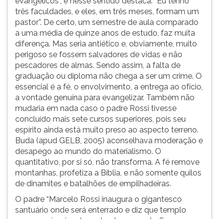
evangélicos”, e nesse sentido destaca: “Eu tenho
três faculdades, e eles, em três meses, formam um
pastor”. De certo, um semestre de aula comparado
a uma média de quinze anos de estudo, faz muita
diferença. Mas seria antiético e, obviamente, muito
perigoso se fossem salvadores de vidas e não
pescadores de almas. Sendo assim, a falta de
graduação ou diploma não chega a ser um crime. O
essencial é a fé, o envolvimento, a entrega ao ofício,
a vontade genuína para evangelizar. Também não
mudaria em nada caso o padre Rossi tivesse
concluído mais sete cursos superiores, pois seu
espírito ainda está muito preso ao aspecto terreno.
Buda (apud GELB, 2005) aconselhava moderação e
desapego ao mundo do materialismo. O
quantitativo, por si só, não transforma. A fé remove
montanhas, profetiza a Bíblia, e não somente quilos
de dinamites e batalhões de empilhadeiras.
O padre “Marcelo Rossi inaugura o gigantesco
santuário onde será enterrado e diz que templo