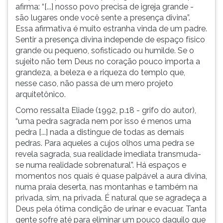
afirma: “[...] nosso povo precisa de igreja grande -
ouvir
são lugares onde você sente a presença divina”.
essa
Essa afirmativa é muito estranha vinda de um padre.
instrução
Sentir a presença divina independe de espaço físico
novamente.
grande ou pequeno, sofisticado ou humilde. Se o
sujeito não tem Deus no coração pouco importa a
grandeza, a beleza e a riqueza do templo que,
nesse caso, não passa de um mero projeto
arquitetônico.
Como ressalta Eliade (1992, p.18 - grifo do autor),
“uma pedra sagrada nem por isso é menos uma
pedra [...] nada a distingue de todas as demais
pedras. Para aqueles a cujos olhos uma pedra se
revela sagrada, sua realidade imediata transmuda-
se numa realidade sobrenatural”. Há espaços e
momentos nos quais é quase palpável a aura divina,
numa praia deserta, nas montanhas e também na
privada, sim, na privada. É natural que se agradeça a
Deus pela ótima condição de urinar e evacuar. Tanta
gente sofre até para eliminar um pouco daquilo que