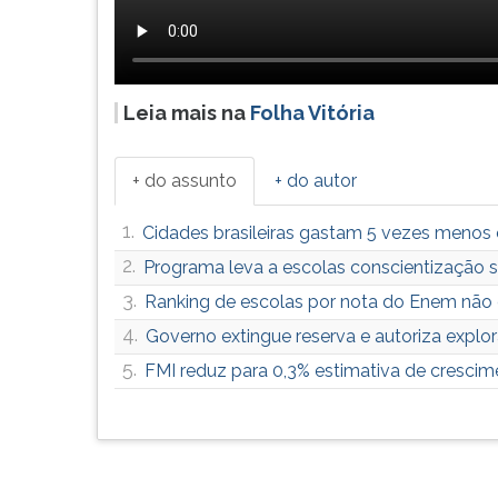
G
(primeira
tecla
à
Leia mais na
Folha Vitória
direita
do
F).
+ do assunto
+ do autor
Para
ir
1.
Cidades brasileiras gastam 5 vezes menos e
ao
menu
2.
Programa leva a escolas conscientização so
principal
3.
Ranking de escolas por nota do Enem não é 
pressione
4.
a
Governo extingue reserva e autoriza expl
tecla
5.
FMI reduz para 0,3% estimativa de crescim
J
e
depois
F.
Pressione