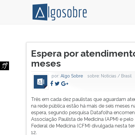
Três
Pressione
em
TAB
Título
cada
e
Espera por atendiment
do
dez
depois
artigo:
meses
paulistas
F
que
para
aguardam
ouvir
por:
Algo Sobre
sobre:
Notícias / Brasil
atendimento
o
na
conteúdo
rede
principal
Três em cada dez paulistas que aguardam at
pública
desta
na rede pública estão há mais de seis meses na
estão
tela.
espera, segundo pesquisa Datafolha encomen
há
Para
Associação Paulista de Medicina (APM) e pelo
mais
pular
Federal de Medicina (CFM) divulgada nesta terç
de
essa
12.