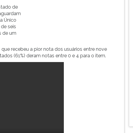
stado de
 aguardam
ma Único
de seis
is de um
que recebeu a pior nota dos usuários entre nove
tados (61%) deram notas entre 0 e 4 para o item.