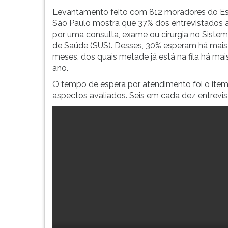
seis
leitura
meses
pressione
Levantamento feito com 812 moradores do E
na
TAB
São Paulo mostra que 37% dos entrevistados
fila
e
por uma consulta, exame ou cirurgia no Siste
de
depois
de Saúde (SUS). Desses, 30% esperam há mais 
espera,
F.
meses, dos quais metade já está na fila há ma
segundo
Para
ano.
pesquisa
pausar
O tempo de espera por atendimento foi o item 
Datafolha.
a
aspectos avaliados. Seis em cada dez entrevis
leitura
pressione
D
(primeira
tecla
à
esquerda
do
F),
para
continuar
pressione