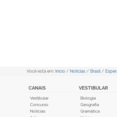
Você está em:
Início
/
Notícias
/
Brasil
/
Esper
CANAIS
VESTIBULAR
Você
Vestibular
Biologia
está
Concurso
Geografia
no
Notícias
Gramática
Menu