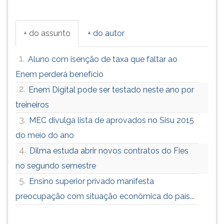
ouvir
essa
instrução
+ do assunto
+ do autor
novamente.
1.
Aluno com isenção de taxa que faltar ao
Enem perderá benefício
2.
Enem Digital pode ser testado neste ano por
treineiros
3.
MEC divulga lista de aprovados no Sisu 2015
do meio do ano
4.
Dilma estuda abrir novos contratos do Fies
no segundo semestre
5.
Ensino superior privado manifesta
preocupação com situação econômica do país...