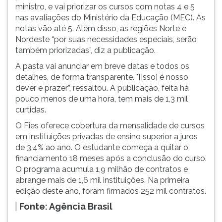
(primeira
ministro, e vai priorizar os cursos com notas 4 e 5
tecla
nas avaliações do Ministério da Educação (MEC). As
à
notas vão até 5. Além disso, as regiões Norte e
direita
Nordeste “por suas necessidades especiais, serão
do
também priorizadas”, diz a publicação.
F).
A pasta vai anunciar em breve datas e todos os
Para
detalhes, de forma transparente. "[Isso] é nosso
ir
dever e prazer”, ressaltou. A publicação, feita há
ao
pouco menos de uma hora, tem mais de 1,3 mil
menu
curtidas.
principal
pressione
O Fies oferece cobertura da mensalidade de cursos
a
em instituições privadas de ensino superior a juros
tecla
de 3,4% ao ano. O estudante começa a quitar o
J
financiamento 18 meses após a conclusão do curso.
e
O programa acumula 1,9 milhão de contratos e
depois
abrange mais de 1,6 mil instituições. Na primeira
F.
edição deste ano, foram firmados 252 mil contratos.
Pressione
Fonte: Agência Brasil
F
para