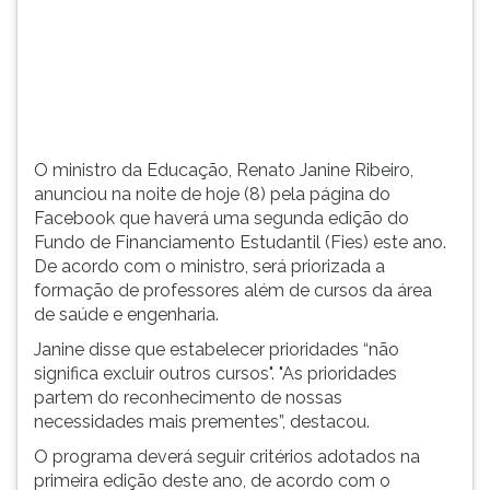
que
TAB
haverá
e
uma segunda edição
depois
do
F.
...
Para
pausar
a
O ministro da Educação, Renato Janine Ribeiro,
leitura
anunciou na noite de hoje (8) pela página do
pressione
Facebook que haverá uma segunda edição do
D
Fundo de Financiamento Estudantil (Fies) este ano.
(primeira
De acordo com o ministro, será priorizada a
tecla
formação de professores além de cursos da área
à
de saúde e engenharia.
esquerda
Janine disse que estabelecer prioridades “não
do
significa excluir outros cursos". "As prioridades
F),
partem do reconhecimento de nossas
para
necessidades mais prementes”, destacou.
continuar
pressione
O programa deverá seguir critérios adotados na
G
primeira edição deste ano, de acordo com o