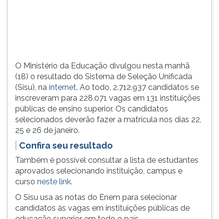
seu
TAB
site
e
oficial.
depois
F.
Para
pausar
O Ministério da Educação divulgou nesta manhã
a
(18) o resultado do Sistema de Seleção Unificada
leitura
(Sisu), na
internet
. Ao todo, 2.712.937 candidatos se
pressione
inscreveram para 228.071 vagas em 131 instituições
D
públicas de ensino superior. Os candidatos
(primeira
selecionados deverão fazer a matrícula nos dias 22,
tecla
25 e 26 de janeiro.
à
Confira seu resultado
esquerda
do
Também é possível consultar a lista de estudantes
F),
aprovados selecionando instituição, campus e
para
curso
neste link
.
continuar
O Sisu usa as notas do Enem para selecionar
pressione
candidatos às vagas em instituições públicas de
G
educação superior em todo o país.