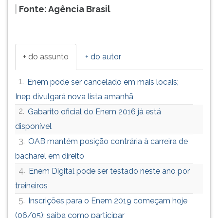
Fonte: Agência Brasil
ouvir
essa
instrução
novamente.
+ do assunto
+ do autor
1.
Enem pode ser cancelado em mais locais;
Inep divulgará nova lista amanhã
2.
Gabarito oficial do Enem 2016 já está
disponível
3.
OAB mantém posição contrária à carreira de
bacharel em direito
4.
Enem Digital pode ser testado neste ano por
treineiros
5.
Inscrições para o Enem 2019 começam hoje
(06/05); saiba como participar