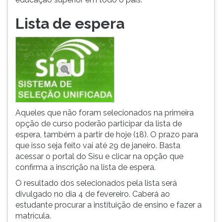
(primeira
tecla
Lista de espera
à
direita
do
F).
Para
ir
ao
menu
principal
Aqueles que não foram selecionados na primeira
pressione
opção de curso poderão participar da lista de
a
espera, também a partir de hoje (18). O prazo para
tecla
que isso seja feito vai até 29 de janeiro. Basta
J
acessar o portal do Sisu e clicar na opção que
e
confirma a inscrição na lista de espera.
depois
O resultado dos selecionados pela lista será
F.
divulgado no dia 4 de fevereiro. Caberá ao
Pressione
estudante procurar a instituição de ensino e fazer a
F
matrícula.
para