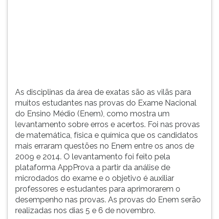
do
TAB
Ensino
e
Médio
depois
(Enem),
F.
como
Para
mostra
pausar
um
a
levantame...
leitura
As disciplinas da área de exatas são as vilãs para
pressione
muitos estudantes nas provas do Exame Nacional
D
do Ensino Médio (Enem), como mostra um
(primeira
levantamento sobre erros e acertos. Foi nas provas
tecla
de matemática, física e química que os candidatos
à
mais erraram questões no Enem entre os anos de
esquerda
2009 e 2014. O levantamento foi feito pela
do
plataforma AppProva a partir da análise de
F),
microdados do exame e o objetivo é auxiliar
para
professores e estudantes para aprimorarem o
continuar
desempenho nas provas. As provas do Enem serão
pressione
realizadas nos dias 5 e 6 de novembro.
G