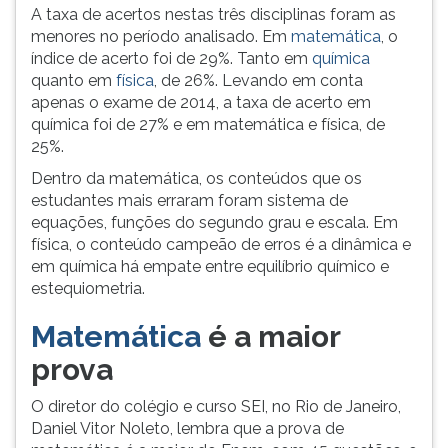
(primeira
A taxa de acertos nestas três disciplinas foram as
tecla
menores no período analisado. Em
matemática
, o
à
índice de acerto foi de 29%. Tanto em
química
direita
quanto em
física
, de 26%. Levando em conta
do
apenas o exame de 2014, a taxa de acerto em
F).
química foi de 27% e em matemática e física, de
Para
25%.
ir
Dentro da matemática, os conteúdos que os
ao
estudantes mais erraram foram sistema de
menu
equações, funções do segundo grau e escala. Em
principal
física, o conteúdo campeão de erros é a dinâmica e
pressione
em química há empate entre equilíbrio químico e
a
estequiometria.
tecla
J
Matemática
é a maior
e
depois
prova
F.
Pressione
O diretor do colégio e curso SEI, no Rio de Janeiro,
F
Daniel Vitor Noleto, lembra que a prova de
para