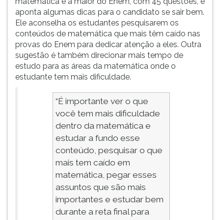
matemática é a maior do Enem, com 45 questões, e
ouvir
aponta algumas dicas para o candidato se sair bem.
essa
Ele aconselha os estudantes pesquisarem os
instrução
conteúdos de matemática que mais têm caído nas
novamente.
provas do Enem para dedicar atenção a eles. Outra
sugestão é também direcionar mais tempo de
estudo para as áreas da matemática onde o
estudante tem mais dificuldade.
“É importante ver o que
você tem mais dificuldade
dentro da matemática e
estudar a fundo esse
conteúdo, pesquisar o que
mais tem caído em
matemática, pegar esses
assuntos que são mais
importantes e estudar bem
durante a reta final para