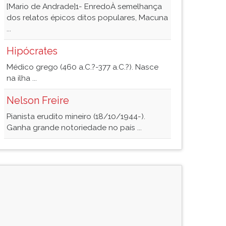
[Mario de Andrade]1- EnredoÀ semelhança
dos relatos épicos ditos populares, Macuna
...
Hipócrates
Médico grego (460 a.C.?-377 a.C.?). Nasce
na ilha ...
Nelson Freire
Pianista erudito mineiro (18/10/1944-).
Ganha grande notoriedade no país ...