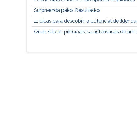
leitura
pressione
Surpreenda pelos Resultados
TAB
e
11 dicas para descobrir o potencial de lider q
depois
Quais são as principais características de um 
F.
Para
pausar
a
leitura
pressione
D
(primeira
tecla
à
esquerda
do
F),
para
continuar
pressione