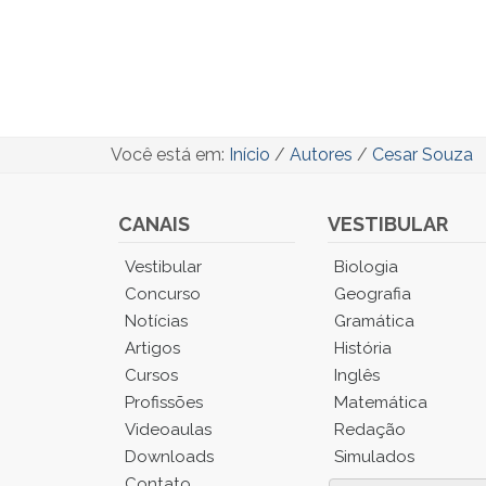
Você está em:
Início
/
Autores
/
Cesar Souza
CANAIS
VESTIBULAR
Você
Vestibular
Biologia
está
Concurso
Geografia
no
Notícias
Gramática
Menu
Artigos
História
Principal.
Cursos
Inglês
Pressione
TAB
Profissões
Matemática
e
Videoaulas
Redação
depois
Downloads
Simulados
F
Contato