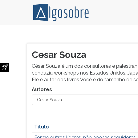
Relação
Pressione
de
TAB
todos
e
Cesar Souza
os
depois
autores
F
César Souza é um dos consultores e palestrante
e
para
conduziu workshops nos Estados Unidos, Japão
colaboradores
ouvir
Ele é autor dos livros Você é do tamanho de 
do
o
Autores
Algo
conteúdo
Sobre.
principal
desta
tela.
Para
pular
Título
essa
Forme outros líderes, não apenas seguidores