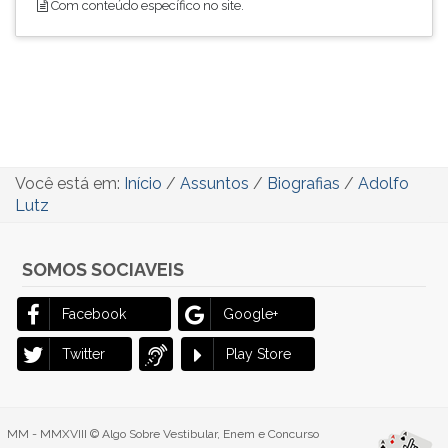
Com conteúdo específico no site.
Você está em:
Início
/
Assuntos
/
Biografias
/
Adolfo
Lutz
SOMOS SOCIAVEIS
Facebook
Google+
Twitter
Play Store
MM - MMXVIII © Algo Sobre Vestibular, Enem e Concurso