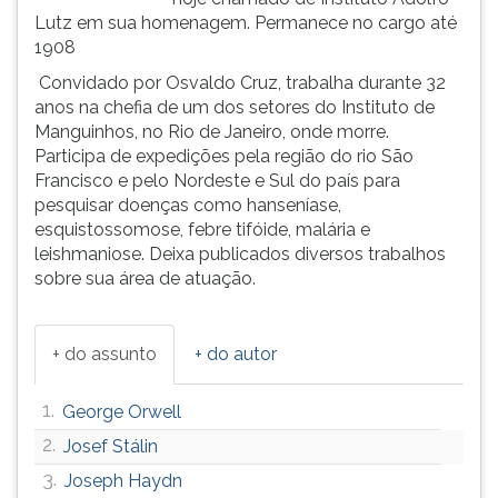
Lutz em sua homenagem. Permanece no cargo até
ouvir
1908
essa
instrução
Convidado por Osvaldo Cruz, trabalha durante 32
novamente.
anos na chefia de um dos setores do Instituto de
Manguinhos, no Rio de Janeiro, onde morre.
Participa de expedições pela região do rio São
Francisco e pelo Nordeste e Sul do país para
pesquisar doenças como hanseníase,
esquistossomose, febre tifóide, malária e
leishmaniose. Deixa publicados diversos trabalhos
sobre sua área de atuação.
+ do assunto
+ do autor
1.
George Orwell
2.
Josef Stálin
3.
Joseph Haydn