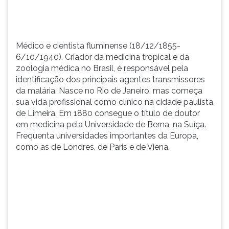
respons&aacu...
TAB
e
depois
F.
Médico e cientista fluminense (18/12/1855-
Para
6/10/1940). Criador da medicina tropical e da
pausar
zoologia médica no Brasil, é responsável pela
a
identificação dos principais agentes transmissores
leitura
da malária. Nasce no Rio de Janeiro, mas começa
pressione
sua vida profissional como clínico na cidade paulista
D
de Limeira. Em 1880 consegue o título de doutor
(primeira
em medicina pela Universidade de Berna, na Suíça.
tecla
Frequenta universidades importantes da Europa,
à
como as de Londres, de Paris e de Viena.
esquerda
do
F),
para
continuar
pressione
G