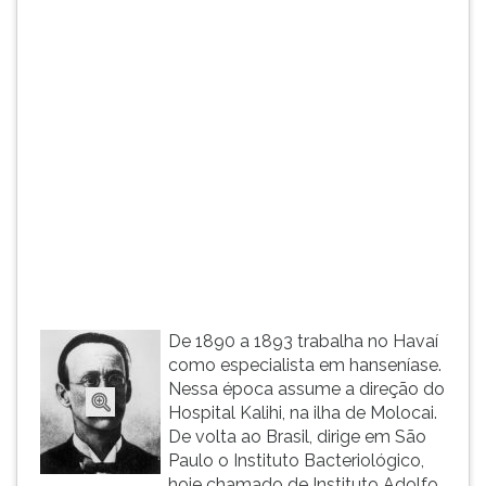
(primeira
tecla
à
direita
do
F).
Para
ir
ao
menu
principal
pressione
a
tecla
De 1890 a 1893 trabalha no Havaí
J
como especialista em hanseníase.
e
Nessa época assume a direção do
depois
Hospital Kalihi, na ilha de Molocai.
F.
De volta ao Brasil, dirige em São
Pressione
Paulo o Instituto Bacteriológico,
F
hoje chamado de Instituto Adolfo
para