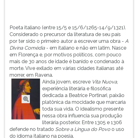
sido
TAB
o
e
primeiro
depois
autor
F.
Poeta italiano (entre 15/5 e 15/6/1265-14/9/1321).
a
Para
Considerado o precursor da literatura de seu país
escrever
pausar
por ter sido o primeiro autor a escrever uma obra -
A
u...
a
Divina Comédia
- em italiano e não em latim. Nasce
leitura
em Florença e, por motivos políticos, com pouco
pressione
mais de 30 anos de idade é banido e condenado à
D
morte. Vive exilado em várias cidades italianas até
(primeira
morrer, em Ravena.
tecla
Ainda jovem, escreve
Vita Nuova
,
à
experiência literária e filosófica
esquerda
dedicada a Beatrice Portinari, paixão
do
platônica da mocidade que marcaria
F),
toda sua vida. O idealismo presente
para
nessa obra influencia sua produção
continuar
literária posterior. Entre 1305 e 1306
pressione
defende no tratado
Sobre a Língua do Povo
o uso
G
do idioma italiano na poesia.