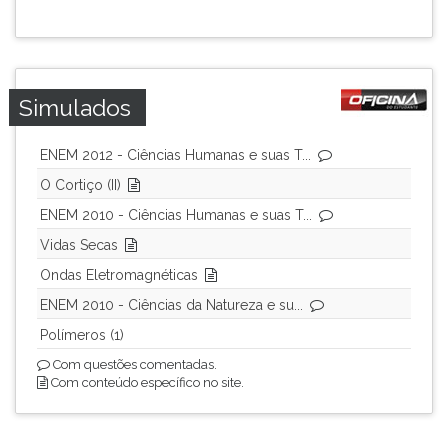
ouvir
essa
instrução
novamente.
Simulados
ENEM 2012 - Ciências Humanas e suas T...
O Cortiço (II)
ENEM 2010 - Ciências Humanas e suas T...
Vidas Secas
Ondas Eletromagnéticas
ENEM 2010 - Ciências da Natureza e su...
Polímeros (1)
Com questões comentadas.
Com conteúdo específico no site.