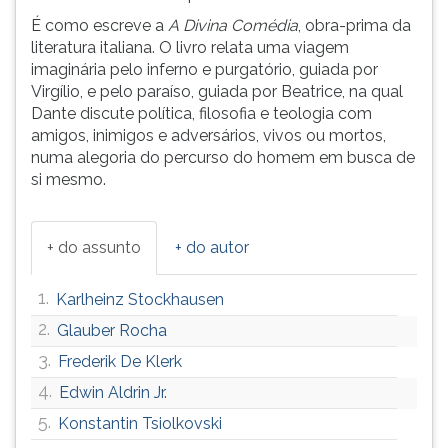
(primeira
É como escreve a
A Divina Comédia
, obra-prima da
tecla
literatura italiana. O livro relata uma viagem
à
imaginária pelo inferno e purgatório, guiada por
direita
Virgílio, e pelo paraíso, guiada por Beatrice, na qual
do
Dante discute política, filosofia e teologia com
F).
amigos, inimigos e adversários, vivos ou mortos,
Para
numa alegoria do percurso do homem em busca de
ir
si mesmo.
ao
menu
principal
+ do assunto
+ do autor
pressione
a
tecla
1.
Karlheinz Stockhausen
J
2.
Glauber Rocha
e
3.
depois
Frederik De Klerk
F.
4.
Edwin Aldrin Jr.
Pressione
5.
Konstantin Tsiolkovski
F
para