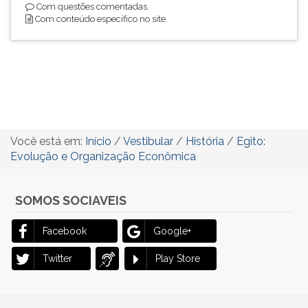
Com questões comentadas.
Com conteúdo específico no site.
Você está em:
Início
/
Vestibular
/
História
/
Egito:
Evolução e Organização Econômica
SOMOS SOCIAVEIS
Facebook
Google+
Twitter
Play Store