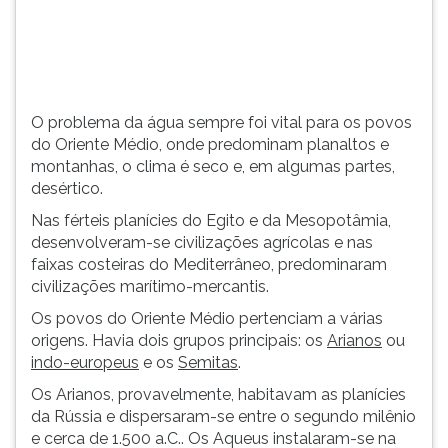
montanhas,
TAB
o
e
clima
depois
é
F.
seco
Para
O problema da água sempre foi vital para os povos
e,
pausar
do Oriente Médio, onde predominam planaltos e
em
a
montanhas, o clima é seco e, em algumas partes,
...
leitura
desértico.
pressione
D
Nas férteis planícies do Egito e da Mesopotâmia,
(primeira
desenvolveram-se civilizações agrícolas e nas
tecla
faixas costeiras do Mediterrâneo, predominaram
à
civilizações marítimo-mercantis.
esquerda
Os povos do Oriente Médio pertenciam a várias
do
origens. Havia dois grupos principais: os
Arianos
ou
F),
indo-europeus
e os
Semitas
.
para
continuar
Os Arianos, provavelmente, habitavam as planícies
pressione
da Rússia e dispersaram-se entre o segundo milênio
G
e cerca de 1.500 a.C.. Os Aqueus instalaram-se na