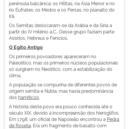
(primeira
península balcânica; os Hititas, na Ásia Menor e no
tecla
rio Eufrates; os Medos e os Persas, no planalto do
à
Irã.
direita
Os Semitas deslocaram-se da Arábia e da Síria a
do
partir do IV milênio a.C.. Desse grupo faziam parte
F).
Assírios, Hebreus e Fenícios.
Para
ir
O Egito Antigo
ao
Os primeiros povoadores apareceram no
menu
Paleolítico, mas os primeiros núcleos populacionais
principal
só surgiram no Neolítico, com a estabilização do
pressione
clima.
a
tecla
A população se compunha de diferentes povos de
J
origem semita e Núbia, mas havia predominância
e
dos
hamíticos
.
depois
A história deste povo era pouco conhecida até o
F.
século XIX, devido à incompreensão dos hieróglifos.
Pressione
Em 1798, um oficial de Napoleão encontrou a
Pedra
F
de Roseta
. Era um fragmento de basalto com
para