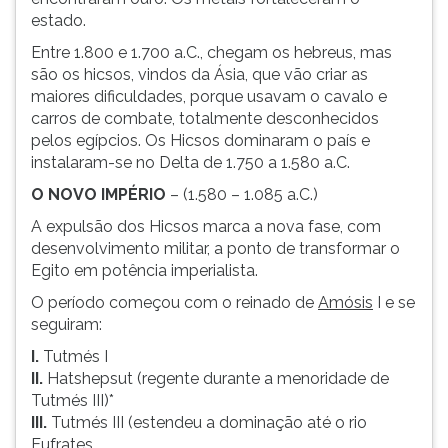
estado.
Entre 1.800 e 1.700 a.C., chegam os hebreus, mas
são os hicsos, vindos da Ásia, que vão criar as
maiores dificuldades, porque usavam o cavalo e
carros de combate, totalmente desconhecidos
pelos egípcios. Os Hicsos dominaram o país e
instalaram-se no Delta de 1.750 a 1.580 a.C.
O NOVO IMPÉRIO
– (1.580 – 1.085 a.C.)
A expulsão dos Hicsos marca a nova fase, com
desenvolvimento militar, a ponto de transformar o
Egito em potência imperialista.
O período começou com o reinado de
Amósis
I e se
seguiram:
I.
Tutmés I
II.
Hatshepsut (regente durante a menoridade de
Tutmés III)*
III.
Tutmés III (estendeu a dominação até o rio
Eufrates