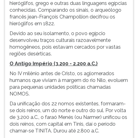
hieróglifos, grego e outras duas linguagens egípcias
ouvir
conhecidas. Comparando os sinais, o arqueólogo
essa
francês jean-François Champollion decifrou os
instrução
hieróglifos em 1822.
novamente.
Devido ao seu isolamento, o povo egípcio
desenvolveu traços culturais razoavelmente
homogêneos, pois estavam cercados por vastas
regiões desérticas.
O Antigo Império (3.200 - 2.200 a.C.)
No IV milênio antes de Cristo, os aglomerados
humanos que viviam à margem do rio Nilo, evoluem
para pequenas unidades políticas chamadas
NOMOS.
Da unificação dos 22 nomos existentes, formaram-
se dois reinos, um do norte e outro do sul. Por volta
de 3.200 a.C., o faraó Menés (ou Narmer) unificou os
dois reinos, com capital em Tinis, daí o período
chamar-se TINITA. Durou até 2.800 a.C.