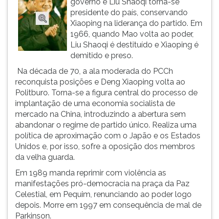
governo e Liu Shaoqi torna-se
(primeira
presidente do país, conservando
tecla
Xiaoping na liderança do partido. Em
à
1966, quando Mao volta ao poder,
direita
Liu Shaoqi é destituído e Xiaoping é
do
demitido e preso.
F).
Para
Na década de 70, a ala moderada do PCCh
ir
reconquista posições e Deng Xiaoping volta ao
ao
Politburo. Torna-se a figura central do processo de
menu
implantação de uma economia socialista de
principal
mercado na China, introduzindo a abertura sem
pressione
abandonar o regime de partido único. Realiza uma
a
política de aproximação com o Japão e os Estados
tecla
Unidos e, por isso, sofre a oposição dos membros
J
da velha guarda.
e
Em 1989 manda reprimir com violência as
depois
manifestações pró-democracia na praça da Paz
F.
Celestial, em Pequim, renunciando ao poder logo
Pressione
depois. Morre em 1997 em consequência de mal de
F
Parkinson.
para