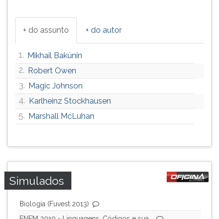
ouvir
essa
+ do assunto
+ do autor
instrução
novamente.
1.
Mikhail Bakúnin
2.
Robert Owen
3.
Magic Johnson
4.
Karlheinz Stockhausen
5.
Marshall McLuhan
Simulados
Biologia (Fuvest 2013)
ENEM 2010 - Linguagens, Códigos e sua...