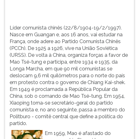
adere
TAB
ao
e
Partido
depois
Comuni...
F.
Líder comunista chinês (22/8/1904-19/2/1997).
Para
Nasce em Guangan e, aos 16 anos, vai estudar na
pausar
França, onde adere ao Partido Comunista Chinês
a
(PCCh). De 1925 a 1926, vive na União Soviética
leitura
(URSS). De volta à China, organiza forças a favor de
pressione
Mao Tsé-tung e participa, entre 1934 e 1935, da
D
Longa Marcha, em que 90 mil comunistas se
(primeira
deslocam 9,6 mil quilômetros para o norte do país
tecla
em protesto contra o governo de Chiang Kai-shek.
à
Em 1949 é proclamada a República Popular da
esquerda
China, sob o comando de Mao Tsé-tung. Em 1954,
do
Xiaoping torna-se secretário-geral do partido
F),
comunista e, no ano seguinte, passa a membro do
para
Politburo - comitê central que define a política do
continuar
partido.
pressione
Em 1959, Mao é afastado do
G