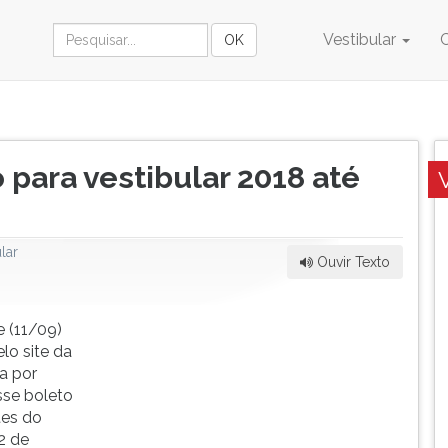
Vestibular
 para vestibular 2018 até
lar
Ouvir Texto
e (11/09)
lo site da
ga por
sse boleto
tes do
2 de