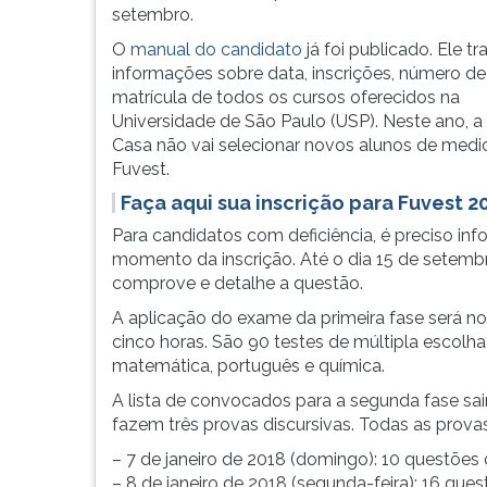
exclusivamente
leitura
setembro.
pelo
pressione
site
TAB
O
manual do candidato
já foi publicado. Ele tr
da
e
informações sobre data, inscrições, número de
instituição.
depois
matrícula de todos os cursos oferecidos na
A
F.
Universidade de São Paulo (USP). Neste ano, a
taxa
Para
Casa não vai selecionar novos alunos de medic
custa
pausar
Fuvest.
R$
a
Faça aqui sua inscrição para Fuvest 2
170
leitura
Para candidatos com deficiência, é preciso i
e...
pressione
momento da inscrição. Até o dia 15 de setem
D
comprove e detalhe a questão.
(primeira
tecla
A aplicação do exame da primeira fase será n
à
cinco horas. São 90 testes de múltipla escolha so
esquerda
matemática, português e química.
do
A lista de convocados para a segunda fase sai
F),
fazem três provas discursivas. Todas as prova
para
continuar
– 7 de janeiro de 2018 (domingo): 10 questõe
pressione
– 8 de janeiro de 2018 (segunda-feira): 16 questõe