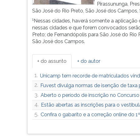
F
Pirassununga, Pres
para
São José do Rio Preto, São José dos Campos,
ouvir
1
Nessas cidades, haverá somente a aplicação da
essa
nessas cidades e que forem convocados serão
instrução
Preto; de Fernandópolis para São José do Rio P
novamente.
São José dos Campos.
+ do assunto
+ do autor
1.
Unicamp tem recorde de matriculados vind
2.
Fuvest divulga normas de isenção de taxa p
3.
Aberto o período de inscrição no Concurs
4.
Estão abertas as inscrições para o vestibu
5.
Confira o gabarito e a correção online do 