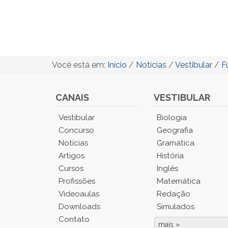
Você está em:
Início
/
Notícias
/
Vestibular
/
F
CANAIS
VESTIBULAR
Você
Vestibular
Biologia
está
Concurso
Geografia
no
Notícias
Gramática
Menu
Artigos
História
Principal.
Cursos
Inglês
Pressione
TAB
Profissões
Matemática
e
Videoaulas
Redação
depois
Downloads
Simulados
F
Contato
para
mais »