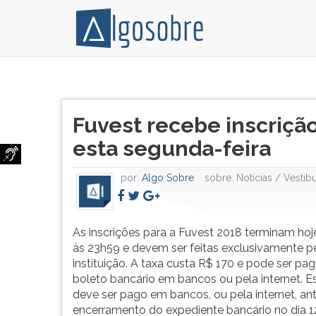
As
Pressione
inscrições
TAB
Título
para
e
Fuvest recebe inscrição
do
a
depois
artigo:
esta segunda-feira
Fuvest
F
2018
para
terminam
ouvir
por:
Algo Sobre
sobre:
Notícias / Vestibu
hoje
o
(11/09)
conteúdo
às
principal
As inscrições para a Fuvest 2018 terminam hoj
23h59
desta
às 23h59 e devem ser feitas exclusivamente pe
e
tela.
instituição. A taxa custa R$ 170 e pode ser pa
devem
Para
boleto bancário em bancos ou pela internet. E
ser
pular
deve ser pago em bancos, ou pela internet, an
feitas
essa
encerramento do expediente bancário no dia 1