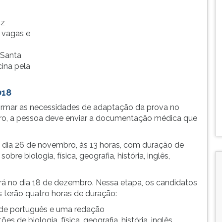
az
 vagas e
 Santa
ina pela
018
nformar as necessidades de adaptação da prova no
bro, a pessoa deve enviar a documentação médica que
o dia 26 de novembro, às 13 horas, com duração de
bre biologia, física, geografia, história, inglês,
rá no dia 18 de dezembro. Nessa etapa, os candidatos
s terão quatro horas de duração:
s de português e uma redação
s de biologia, física, geografia, história, inglês,