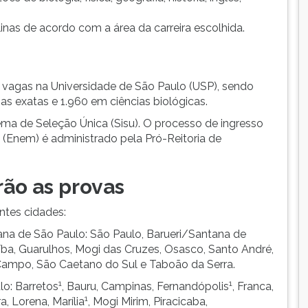
linas de acordo com a área da carreira escolhida.
2 vagas na Universidade de São Paulo (USP), sendo
as exatas e 1.960 em ciências biológicas.
ema de Seleção Única (Sisu). O processo de ingresso
(Enem) é administrado pela Pró-Reitoria de
ão as provas
ntes cidades:
ana de São Paulo: São Paulo, Barueri/Santana de
íba, Guarulhos, Mogi das Cruzes, Osasco, Santo André,
ampo, São Caetano do Sul e Taboão da Serra.
1
1
lo: Barretos
, Bauru, Campinas, Fernandópolis
, Franca,
1
ra, Lorena, Marília
, Mogi Mirim, Piracicaba,