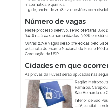
G
matemática e química.
(primeira
– 9 de janeiro de 2018: 12 questões com discip
tecla
Número de vagas
à
direita
do
Neste processo seletivo, serão ofertaras 8.40
F).
3.416 na área de humanidades, 3.026 em ciênci
Para
Outras 2.745 vagas serão oferecidas pelo Sist
ir
pela nota do Exame Nacional do Ensino Médio 
ao
Graduação da USP.
menu
principal
Cidades em que ocorrer
pressione
a
As provas da Fuvest serão aplicadas nas segui
tecla
Região Metropolit
J
Parnaíba, Carapicu
e
São Bernardo do C
depois
F.
Interior de São Pau
Pressione
1
Jaú
, Jundiaí, Limei