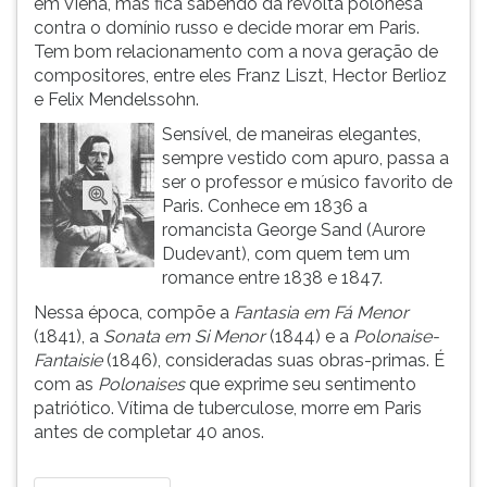
em Viena, mas fica sabendo da revolta polonesa
(primeira
contra o domínio russo e decide morar em Paris.
tecla
Tem bom relacionamento com a nova geração de
à
compositores, entre eles Franz Liszt, Hector Berlioz
direita
e Felix Mendelssohn.
do
F).
Sensível, de maneiras elegantes,
Para
sempre vestido com apuro, passa a
ir
ser o professor e músico favorito de
ao
Paris. Conhece em 1836 a
menu
romancista George Sand (Aurore
principal
Dudevant), com quem tem um
pressione
romance entre 1838 e 1847.
a
Nessa época, compõe a
Fantasia em Fá Menor
tecla
(1841), a
Sonata em Si Menor
(1844) e a
Polonaise-
J
Fantaisie
(1846), consideradas suas obras-primas. É
e
com as
Polonaises
que exprime seu sentimento
depois
patriótico. Vítima de tuberculose, morre em Paris
F.
antes de completar 40 anos.
Pressione
F
para