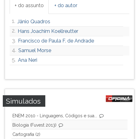
+ do assunto
+ do autor
ouvir
essa
instrução
1.
Jânio Quadros
novamente.
2.
Hans Joachim Koellreutter
3.
Francisco de Paula F. de Andrade
4.
Samuel Morse
5.
Ana Neri
Simulados
ENEM 2010 - Linguagens, Códigos e sua...
Biologia (Fuvest 2013)
Cartografia (2)