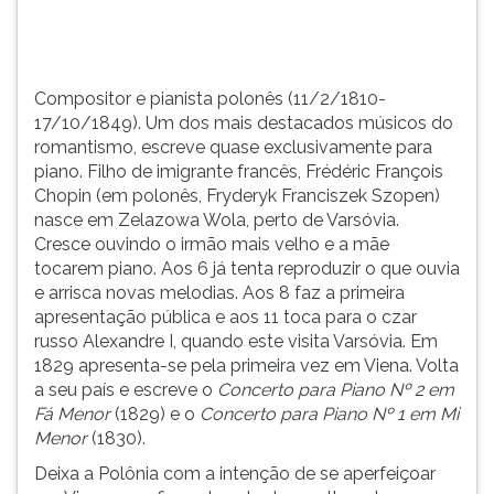
pia...
TAB
e
depois
F.
Compositor e pianista polonês (11/2/1810-
Para
17/10/1849). Um dos mais destacados músicos do
pausar
romantismo, escreve quase exclusivamente para
a
piano. Filho de imigrante francês, Frédéric François
leitura
Chopin (em polonês, Fryderyk Franciszek Szopen)
pressione
nasce em Zelazowa Wola, perto de Varsóvia.
D
Cresce ouvindo o irmão mais velho e a mãe
(primeira
tocarem piano. Aos 6 já tenta reproduzir o que ouvia
tecla
e arrisca novas melodias. Aos 8 faz a primeira
à
apresentação pública e aos 11 toca para o czar
esquerda
russo Alexandre I, quando este visita Varsóvia. Em
do
1829 apresenta-se pela primeira vez em Viena. Volta
F),
a seu país e escreve o
Concerto para Piano Nº 2 em
para
Fá Menor
(1829) e o
Concerto para Piano Nº 1 em Mi
continuar
Menor
(1830).
pressione
Deixa a Polônia com a intenção de se aperfeiçoar
G