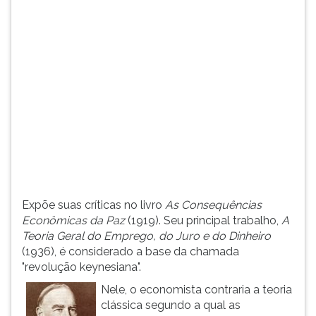
(primeira
tecla
à
direita
do
F).
Para
ir
ao
menu
principal
pressione
a
Expõe suas críticas no livro
As Consequências
tecla
Econômicas da Paz
(1919). Seu principal trabalho,
A
J
Teoria Geral do Emprego, do Juro e do Dinheiro
e
(1936), é considerado a base da chamada
depois
"revolução keynesiana".
F.
Pressione
Nele, o economista contraria a teoria
F
clássica segundo a qual as
para