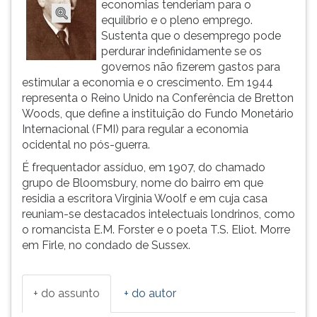
economias tenderiam para o
ouvir
equilíbrio e o pleno emprego.
essa
Sustenta que o desemprego pode
instrução
perdurar indefinidamente se os
novamente.
governos não fizerem gastos para
estimular a economia e o crescimento. Em 1944
representa o Reino Unido na Conferência de Bretton
Woods, que define a instituição do Fundo Monetário
Internacional (FMI) para regular a economia
ocidental no pós-guerra.
É frequentador assíduo, em 1907, do chamado
grupo de Bloomsbury, nome do bairro em que
residia a escritora Virginia Woolf e em cuja casa
reuniam-se destacados intelectuais londrinos, como
o romancista E.M. Forster e o poeta T.S. Eliot. Morre
em Firle, no condado de Sussex.
+ do assunto
+ do autor