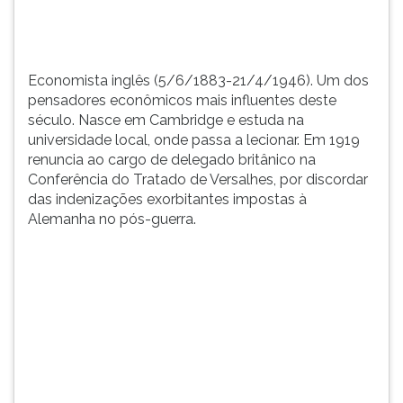
na
TAB
u...
e
depois
F.
Economista inglês (5/6/1883-21/4/1946). Um dos
Para
pensadores econômicos mais influentes deste
pausar
século. Nasce em Cambridge e estuda na
a
universidade local, onde passa a lecionar. Em 1919
leitura
renuncia ao cargo de delegado britânico na
pressione
Conferência do Tratado de Versalhes, por discordar
D
das indenizações exorbitantes impostas à
(primeira
Alemanha no pós-guerra.
tecla
à
esquerda
do
F),
para
continuar
pressione
G