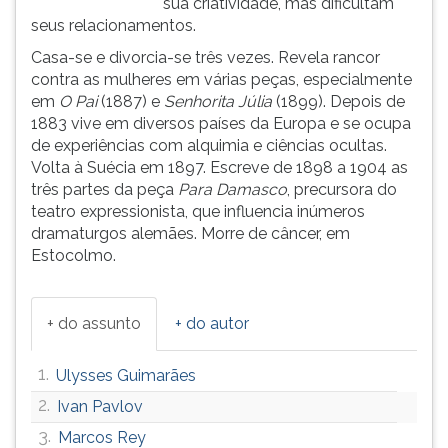
sua criatividade, mas dificultam
(primeira
seus relacionamentos.
tecla
à
Casa-se e divorcia-se três vezes. Revela rancor
direita
contra as mulheres em várias peças, especialmente
do
em
O Pai
(1887) e
Senhorita Júlia
(1899). Depois de
F).
1883 vive em diversos países da Europa e se ocupa
Para
de experiências com alquimia e ciências ocultas.
ir
Volta à Suécia em 1897. Escreve de 1898 a 1904 as
ao
três partes da peça
Para Damasco
, precursora do
menu
teatro expressionista, que influencia inúmeros
principal
dramaturgos alemães. Morre de câncer, em
pressione
Estocolmo.
a
tecla
J
+ do assunto
+ do autor
e
depois
1.
Ulysses Guimarães
F.
Pressione
2.
Ivan Pavlov
F
3.
Marcos Rey
para