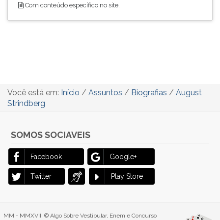
Com conteúdo específico no site.
Você está em:
Início
/
Assuntos
/
Biografias
/
August
Strindberg
SOMOS SOCIAVEIS
Facebook
Google+
Twitter
Play Store
MM - MMXVIII © Algo Sobre Vestibular, Enem e Concurso