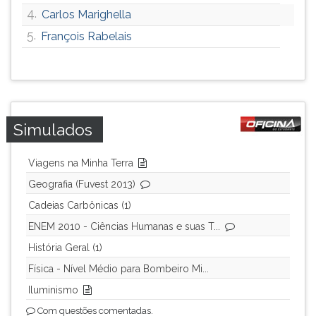
4.
Carlos Marighella
ouvir
essa
5.
François Rabelais
instrução
novamente.
Simulados
Viagens na Minha Terra
Geografia (Fuvest 2013)
Cadeias Carbônicas (1)
ENEM 2010 - Ciências Humanas e suas T...
História Geral (1)
Física - Nível Médio para Bombeiro Mi...
Iluminismo
Com questões comentadas.