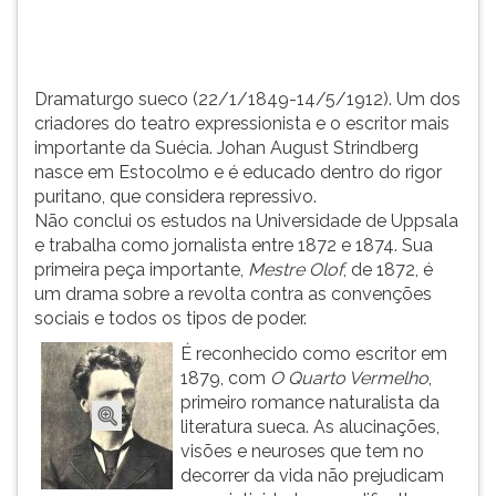
Johan
TAB
August
e
Strindbe...
depois
F.
Dramaturgo sueco (22/1/1849-14/5/1912). Um dos
Para
criadores do teatro expressionista e o escritor mais
pausar
importante da Suécia. Johan August Strindberg
a
nasce em Estocolmo e é educado dentro do rigor
leitura
puritano, que considera repressivo.
pressione
Não conclui os estudos na Universidade de Uppsala
D
e trabalha como jornalista entre 1872 e 1874. Sua
(primeira
primeira peça importante,
Mestre Olof
, de 1872, é
tecla
um drama sobre a revolta contra as convenções
à
sociais e todos os tipos de poder.
esquerda
É reconhecido como escritor em
do
1879, com
O Quarto Vermelho
,
F),
primeiro romance naturalista da
para
literatura sueca. As alucinações,
continuar
visões e neuroses que tem no
pressione
decorrer da vida não prejudicam
G