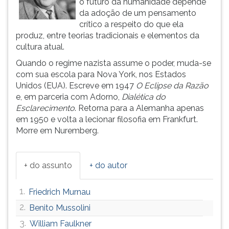
o futuro da humanidade depende
(primeira
da adoção de um pensamento
tecla
crítico a respeito do que ela
à
produz, entre teorias tradicionais e elementos da
direita
cultura atual.
do
F).
Quando o regime nazista assume o poder, muda-se
Para
com sua escola para Nova York, nos Estados
ir
Unidos (EUA). Escreve em 1947
O Eclipse da Razão
ao
e, em parceria com Adorno,
Dialética do
menu
Esclarecimento
. Retorna para a Alemanha apenas
principal
em 1950 e volta a lecionar filosofia em Frankfurt.
pressione
Morre em Nuremberg.
a
tecla
J
+ do assunto
+ do autor
e
depois
1.
Friedrich Murnau
F.
Pressione
2.
Benito Mussolini
F
3.
William Faulkner
para