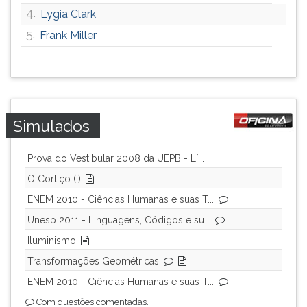
4.
Lygia Clark
ouvir
essa
5.
Frank Miller
instrução
novamente.
Simulados
Prova do Vestibular 2008 da UEPB - Lí...
O Cortiço (I)
ENEM 2010 - Ciências Humanas e suas T...
Unesp 2011 - Linguagens, Códigos e su...
Iluminismo
Transformações Geométricas
ENEM 2010 - Ciências Humanas e suas T...
Com questões comentadas.