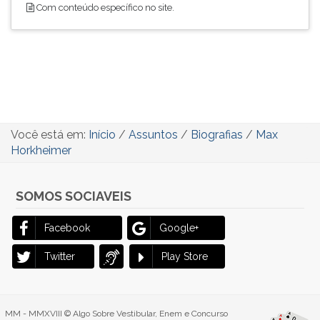
Com conteúdo específico no site.
Você está em:
Início
/
Assuntos
/
Biografias
/
Max
Horkheimer
SOMOS SOCIAVEIS
Facebook
Google+
Twitter
Play Store
MM - MMXVIII © Algo Sobre Vestibular, Enem e Concurso