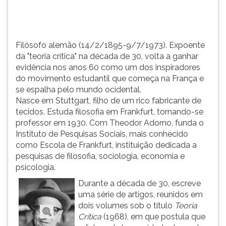
TAB
e
depois
F.
Filósofo alemão (14/2/1895-9/7/1973). Expoente
Para
da "teoria crítica" na década de 30, volta a ganhar
pausar
evidência nos anos 60 como um dos inspiradores
a
do movimento estudantil que começa na França e
leitura
se espalha pelo mundo ocidental.
pressione
Nasce em Stuttgart, filho de um rico fabricante de
D
tecidos. Estuda filosofia em Frankfurt, tornando-se
(primeira
professor em 1930. Com Theodor Adorno, funda o
tecla
Instituto de Pesquisas Sociais, mais conhecido
à
como Escola de Frankfurt, instituição dedicada a
esquerda
pesquisas de filosofia, sociologia, economia e
do
psicologia.
F),
Durante a década de 30, escreve
para
uma série de artigos, reunidos em
continuar
dois volumes sob o título
Teoria
pressione
Crítica
(1968), em que postula que
G