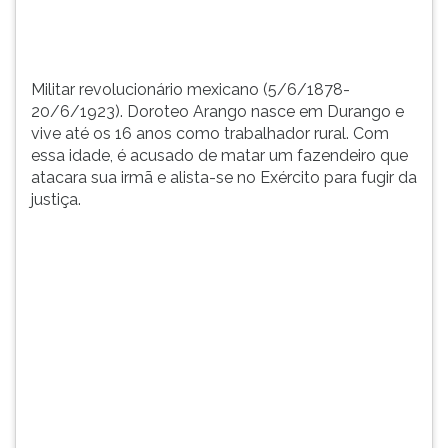
trabalhador
TAB
rural.
e
Com
depois
...
F.
Militar revolucionário mexicano (5/6/1878-
Para
20/6/1923). Doroteo Arango nasce em Durango e
pausar
vive até os 16 anos como trabalhador rural. Com
a
essa idade, é acusado de matar um fazendeiro que
leitura
atacara sua irmã e alista-se no Exército para fugir da
pressione
justiça.
D
(primeira
tecla
à
esquerda
do
F),
para
continuar
pressione
G