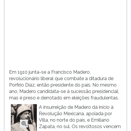
(primeira
tecla
à
direita
do
F).
Para
ir
ao
menu
principal
Em 1910 junta-se a Francisco Madero,
pressione
revolucionário liberal que combate a ditadura de
a
Porfirio Díaz, então presidente do país. No mesmo
tecla
ano, Madero candidata-se à sucessão presidencial,
J
mas é preso e derrotado em eleições fraudulentas.
e
depois
A insurreição de Madero dá início à
F.
Revolução Mexicana, apoiada por
Pressione
Villa, no norte do país, e Emiliano
F
Zapata, no sul. Os revoltosos vencem
para