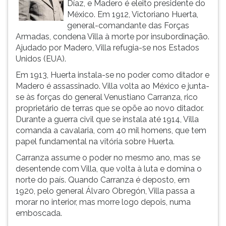
Díaz, e Madero é eleito presidente do
ouvir
México. Em 1912, Victoriano Huerta,
essa
general-comandante das Forças
instrução
Armadas, condena Villa à morte por insubordinação.
novamente.
Ajudado por Madero, Villa refugia-se nos Estados
Unidos (EUA).
Em 1913, Huerta instala-se no poder como ditador e
Madero é assassinado. Villa volta ao México e junta-
se às forças do general Venustiano Carranza, rico
proprietário de terras que se opõe ao novo ditador.
Durante a guerra civil que se instala até 1914, Villa
comanda a cavalaria, com 40 mil homens, que tem
papel fundamental na vitória sobre Huerta.
Carranza assume o poder no mesmo ano, mas se
desentende com Villa, que volta à luta e domina o
norte do país. Quando Carranza é deposto, em
1920, pelo general Álvaro Obregón, Villa passa a
morar no interior, mas morre logo depois, numa
emboscada.