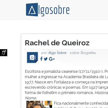
Escritora
Pressione
e
TAB
Título
jornalista
e
Rachel de Queiroz
do
cearense
depois
artigo:
(17/11/1910-).
F
por:
Algo Sobre
sobre:
Biografias
Primeira
para
mulher
ouvir
a
o
ingressar
conteúdo
Escritora e jornalista cearense (17/11/1910-). P
na
principal
mulher a ingressar na Academia Brasileira de L
Academia
desta
1977. Nasce em Fortaleza e começa na impre
Brasileira
tela.
escrevendo crônicas e poemas. Em 1927 lanç
de
Para
forma de folhetim o primeiro romance,
Históri
Letras,
pular
Nome
.
em
essa
Fica nacionalmente conhecida