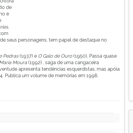
critora
io de
no é
e
rias
.
 com
ca de seus personagens, tem papel de destaque no
e Pedras
(1937) e
O Galo de Ouro
(1950). Passa quase
Maria Moura
(1992) , saga de uma cangaceira
ventude apresenta tendências esquerdistas, mas apóia
1964. Publica um volume de memórias em 1998.