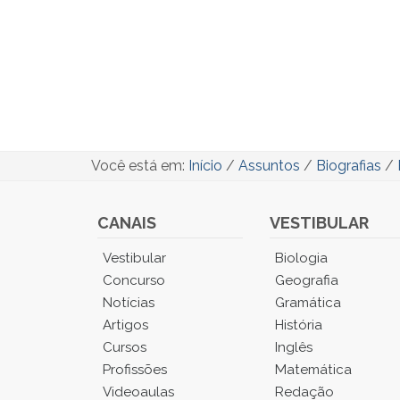
Você está em:
Início
/
Assuntos
/
Biografias
/
CANAIS
VESTIBULAR
Você
Vestibular
Biologia
está
Concurso
Geografia
no
Notícias
Gramática
Menu
Artigos
História
Principal.
Cursos
Inglês
Pressione
TAB
Profissões
Matemática
e
Videoaulas
Redação