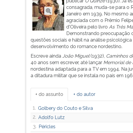
1977.
leitura
publicar
O Quinze
(1930). Já es
Nasce
pressione
consagrada, muda-se para o R
em
TAB
Janeiro em 1939. No mesmo a
Fortaleza
e
agraciada com o Prêmio Felip
e
depois
d'Oliveira pelo livro
As Três Ma
começ...
F.
Demonstrando preocupação
Para
questões sociais e hábil na análise psicológi
pausar
desenvolvimento do romance nordestino.
a
Escreve ainda
João Miguel
(1932),
Caminhos d
leitura
40 anos sem escrever, até lançar
Memorial de 
pressione
nordestina adaptada para a TV em 1994. Na ju
D
a ditadura militar que se instala no país em 
(primeira
tecla
à
+ do assunto
+ do autor
esquerda
do
1.
Golbery do Couto e Silva
F),
2.
Adolfo Lutz
para
continuar
3.
Péricles
pressione