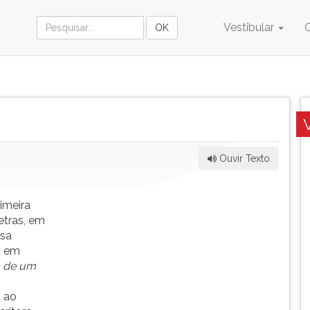
Vestibular
Ouvir Texto
rimeira
etras, em
nsa
a em
a de um
 ao