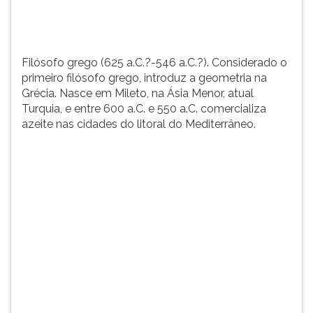
em
TAB
Mileto,
e
na
depois
...
F.
Filósofo grego (625 a.C.?-546 a.C.?). Considerado o
Para
primeiro filósofo grego, introduz a geometria na
pausar
Grécia. Nasce em Mileto, na Ásia Menor, atual
a
Turquia, e entre 600 a.C. e 550 a.C. comercializa
leitura
azeite nas cidades do litoral do Mediterrâneo.
pressione
D
(primeira
tecla
à
esquerda
do
F),
para
continuar
pressione
G