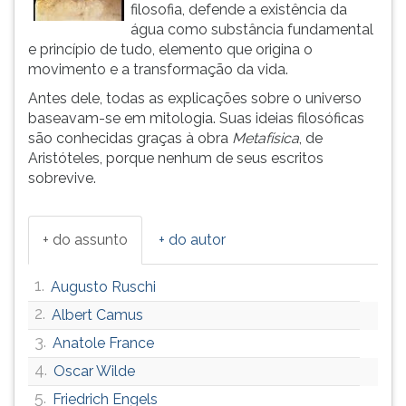
filosofia, defende a existência da
ouvir
água como substância fundamental
essa
e princípio de tudo, elemento que origina o
instrução
movimento e a transformação da vida.
novamente.
Antes dele, todas as explicações sobre o universo
baseavam-se em mitologia. Suas ideias filosóficas
são conhecidas graças à obra
Metafísica
, de
Aristóteles, porque nenhum de seus escritos
sobrevive.
+ do assunto
+ do autor
1.
Augusto Ruschi
2.
Albert Camus
3.
Anatole France
4.
Oscar Wilde
5.
Friedrich Engels