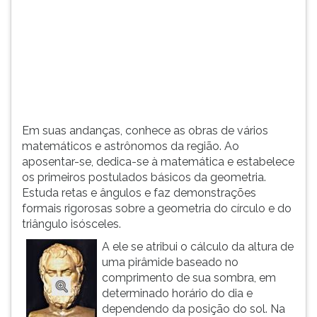
(primeira
tecla
à
direita
do
F).
Para
ir
ao
Em suas andanças, conhece as obras de vários
menu
matemáticos e astrônomos da região. Ao
principal
aposentar-se, dedica-se à matemática e estabelece
pressione
os primeiros postulados básicos da geometria.
a
Estuda retas e ângulos e faz demonstrações
tecla
formais rigorosas sobre a geometria do círculo e do
J
triângulo isósceles.
e
A ele se atribui o cálculo da altura de
depois
uma pirâmide baseado no
F.
comprimento de sua sombra, em
Pressione
determinado horário do dia e
F
dependendo da posição do sol. Na
para