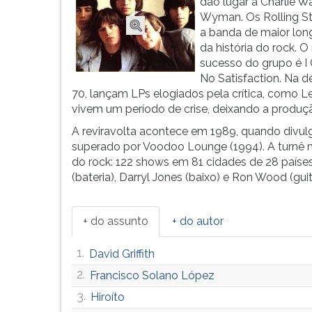
Taylor,
leitura
dão lugar a Charlie Wat
Ian
pressione
Wyman. Os Rolling S
Stewart
TAB
a banda de maior lon
e
e
da história do rock. O
Mick
depois
sucesso do grupo é I 
Avory.
F.
No Satisfaction. Na 
Em
Para
70, lançam LPs elogiados pela crítica, como Le
1963,
pausar
vivem um período de crise, deixando a produç
lanç...
a
A reviravolta acontece em 1989, quando divul
leitura
superado por Voodoo Lounge (1994). A turnê m
pressione
do rock: 122 shows em 81 cidades de 28 países,
D
(bateria), Darryl Jones (baixo) e Ron Wood (guit
(primeira
tecla
à
+ do assunto
+ do autor
esquerda
do
1.
David Griffith
F),
2.
Francisco Solano López
para
continuar
3.
Hiroíto
pressione