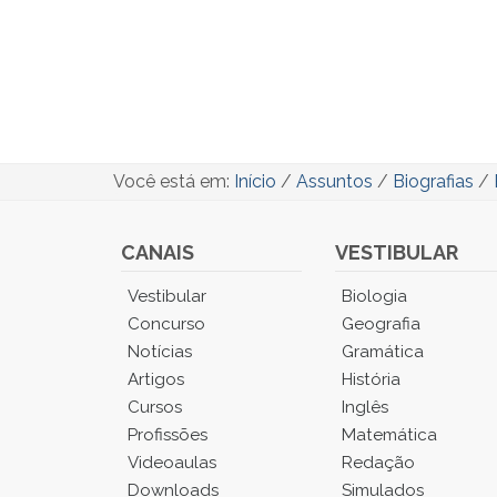
Você está em:
Início
/
Assuntos
/
Biografias
/
CANAIS
VESTIBULAR
Você
Vestibular
Biologia
está
Concurso
Geografia
no
Notícias
Gramática
Menu
Artigos
História
Principal.
Cursos
Inglês
Pressione
TAB
Profissões
Matemática
e
Videoaulas
Redação
depois
Downloads
Simulados