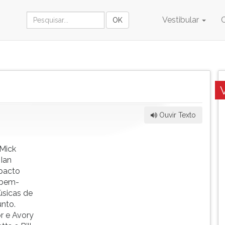
Vestibular
Ouvir Texto
 Mick
 Ian
pacto
 bem-
úsicas de
unto.
r e Avory