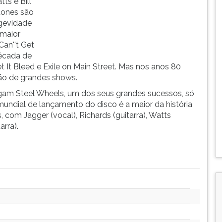
ts e Bill
tones são
gevidade
 maior
Can''t Get
década de
t It Bleed e Exile on Main Street. Mas nos anos 80
ão de grandes shows.
gam Steel Wheels, um dos seus grandes sucessos, só
undial de lançamento do disco é a maior da história
 com Jagger (vocal), Richards (guitarra), Watts
arra).