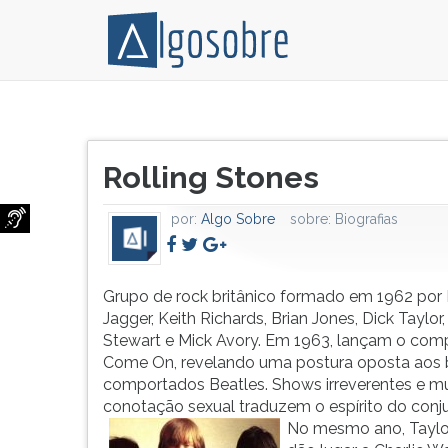
Grupo
Pressione
de
TAB
Título
rock
e
Rolling Stones
do
britânico
depois
artigo:
formado
F
por:
Algo Sobre
sobre:
Biografias
em
para
1962
ouvir
por
o
Mick
conteúdo
Grupo de rock britânico formado em 1962 por
Jagger,
principal
Jagger, Keith Richards, Brian Jones, Dick Taylor,
Keith
desta
Stewart e Mick Avory. Em 1963, lançam o com
Richards,
tela.
Come On, revelando uma postura oposta aos
Brian
Para
comportados Beatles. Shows irreverentes e m
Jones,
pular
conotação sexual traduzem o espírito do conj
Dick
essa
No mesmo ano, Taylo