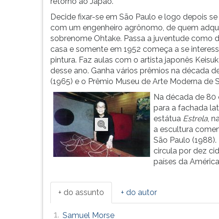
embora
leitura
retorno ao Japão.
seu
pressione
Decide fixar-se em São Paulo e logo depois se
traço
TAB
com um engenheiro agrônomo, de quem adqui
rev...
e
sobrenome Ohtake. Passa a juventude como 
depois
casa e somente em 1952 começa a se interess
F.
pintura. Faz aulas com o artista japonês Keisuk
Para
desse ano. Ganha vários prêmios na década de 
pausar
(1965) e o Prêmio Museu de Arte Moderna de S
a
Na década de 80 c
leitura
para a fachada lat
pressione
estátua
Estrela
, n
D
a escultura comem
(primeira
São Paulo (1988)
tecla
circula por dez c
à
países da América
esquerda
do
F),
+ do assunto
+ do autor
para
continuar
1.
Samuel Morse
pressione