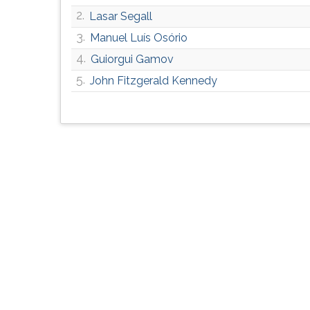
G
2.
Lasar Segall
(primeira
3.
Manuel Luís Osório
tecla
à
4.
Guiorgui Gamov
direita
5.
John Fitzgerald Kennedy
do
F).
Para
ir
ao
menu
principal
pressione
a
tecla
J
e
depois
F.
Pressione