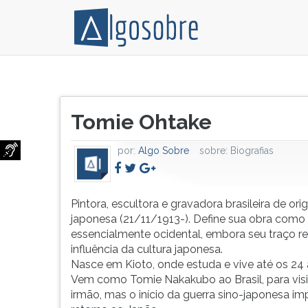
Pintora,
Pressione
escultora
TAB
Título
e
e
Tomie Ohtake
do
gravadora
depois
artigo:
brasileira
F
por:
Algo Sobre
sobre:
Biografias
de
para
origem
ouvir
japonesa
o
(21/11/1913-).
conteúdo
Pintora, escultora e gravadora brasileira de or
Define
principal
japonesa (21/11/1913-). Define sua obra como
sua
desta
essencialmente ocidental, embora seu traço re
obra
tela.
influência da cultura japonesa.
como
Para
Nasce em Kioto, onde estuda e vive até os 24 
essencialmente
pular
Vem como Tomie Nakakubo ao Brasil, para vis
ocidental,
essa
irmão, mas o início da guerra sino-japonesa i