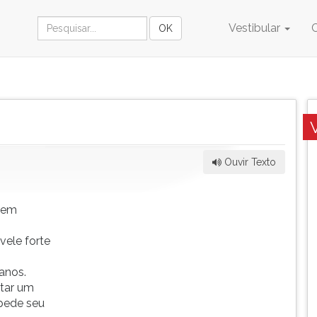
Vestibular
Ouvir Texto
igem
vele forte
anos.
itar um
mpede seu