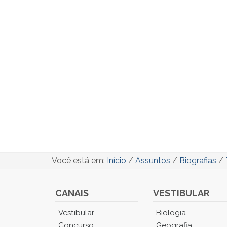
Você está em:
Início
/
Assuntos
/
Biografias
/
CANAIS
VESTIBULAR
Você
Vestibular
Biologia
está
Concurso
Geografia