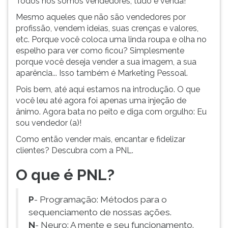
Todos nós somos vendedores, tudo é venda!
(primeira
tecla
Mesmo aqueles que não são vendedores por
à
profissão, vendem ideias, suas crenças e valores,
direita
etc. Porque você coloca uma linda roupa e olha no
do
espelho para ver como ficou? Simplesmente
F).
porque você deseja vender a sua imagem, a sua
Para
aparência... Isso também é Marketing Pessoal.
ir
Pois bem, até aqui estamos na introdução. O que
ao
você leu até agora foi apenas uma injeção de
menu
ânimo. Agora bata no peito e diga com orgulho: Eu
principal
sou vendedor (a)!
pressione
a
Como então vender mais, encantar e fidelizar
tecla
clientes? Descubra com a PNL.
J
O que é PNL?
e
depois
F.
P
- Programação: Métodos para o
Pressione
sequenciamento de nossas ações.
F
N
- Neuro: A mente e seu funcionamento.
para