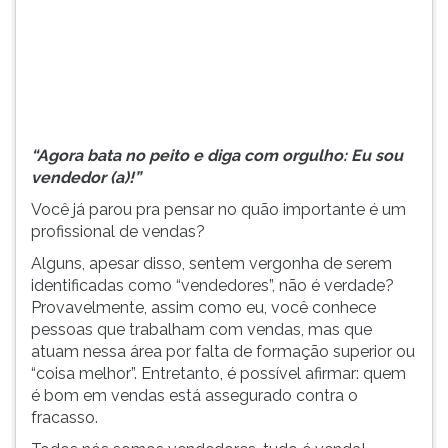
no
TAB
quão
e
importante
depois
é...
F.
Para
pausar
a
“Agora bata no peito e diga com orgulho: Eu sou
leitura
vendedor (a)!”
pressione
Você já parou pra pensar no quão importante é um
D
profissional de vendas?
(primeira
tecla
Alguns, apesar disso, sentem vergonha de serem
à
identificadas como “vendedores”, não é verdade?
esquerda
Provavelmente, assim como eu, você conhece
do
pessoas que trabalham com vendas, mas que
F),
atuam nessa área por falta de formação superior ou
para
“coisa melhor”. Entretanto, é possível afirmar: quem
continuar
é bom em vendas está assegurado contra o
pressione
fracasso.
G