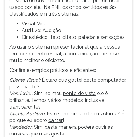
gostaria de ouvir é identificar o canal preferencial
usado por ele. Na PNL os cinco sentidos estão
classificados em três sistemas:
Visual: Visão
Auditivo: Audição
Cinestésico: Tato, olfato, paladar e sensações.
Ao usar o sistema representacional que a pessoa
tem como preferencial, a comunicação torna-se
muito melhor e eficiente.
Confira exemplos práticos e eficientes:
Cliente Visual:
É
claro
que gostei deste computador,
posso
vê-lo
?
Vendedor:
Sim, no meu
ponto de vista
ele é
brilhante
. Temos vários modelos, inclusive
transparentes
.
Cliente Auditivo:
Este som tem um bom
volume
? É
porque eu adoro
cantar
!
Vendedor:
Sim, desta maneira poderá
ouvir
as
músicas
que mais gosta.