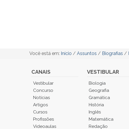
Você está em:
Início
/
Assuntos
/
Biografias
/
CANAIS
VESTIBULAR
Você
Vestibular
Biologia
está
Concurso
Geografia
no
Notícias
Gramática
Menu
Artigos
História
Principal.
Cursos
Inglês
Pressione
TAB
Profissões
Matemática
e
Videoaulas
Redação