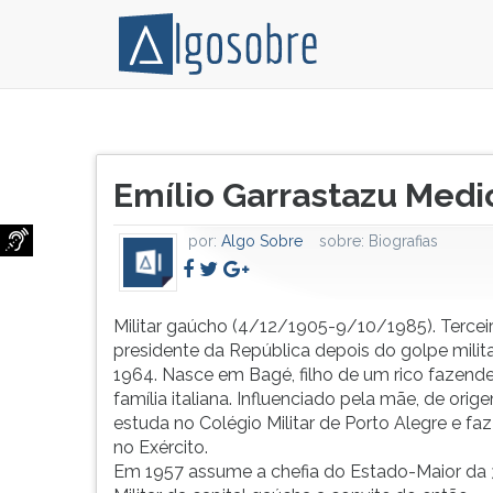
Militar
Pressione
gaúcho
TAB
Título
(4/12/1905-
e
Emílio Garrastazu Medi
do
9/10/1985).
depois
artigo:
Terceiro
F
por:
Algo Sobre
sobre:
Biografias
presidente
para
da
ouvir
República
o
depois
conteúdo
Militar gaúcho (4/12/1905-9/10/1985). Tercei
do
principal
presidente da República depois do golpe milit
golpe
desta
1964. Nasce em Bagé, filho de um rico fazende
militar
tela.
família italiana. Influenciado pela mãe, de orig
de
Para
estuda no Colégio Militar de Porto Alegre e faz 
1964.
pular
no Exército.
Nasce
essa
Em 1957 assume a chefia do Estado-Maior da 