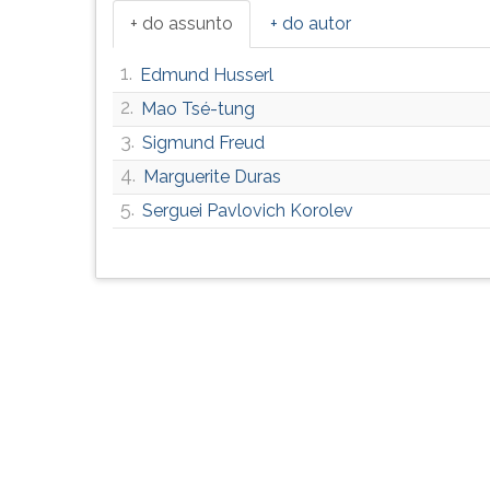
G
+ do assunto
+ do autor
(primeira
tecla
1.
Edmund Husserl
à
2.
Mao Tsé-tung
direita
do
3.
Sigmund Freud
F).
4.
Marguerite Duras
Para
5.
ir
Serguei Pavlovich Korolev
ao
menu
principal
pressione
a
tecla
J
e
depois
F.
Pressione