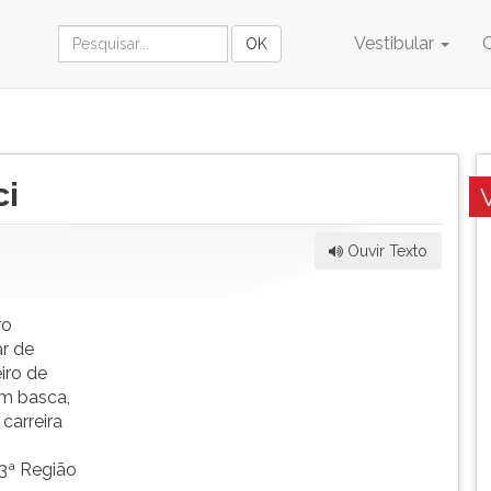
Vestibular
ci
Ouvir Texto
ro
ar de
iro de
em basca,
carreira
3ª Região