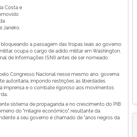
da Costa e
romovido
da
 Janeiro,
, bloqueando a passagem das tropas leais ao governo
ilitar, ocupa o cargo de adido militar em Washington,
onal de Informações (SNI) antes de ser nomeado
a pelo Congresso Nacional nesse mesmo ano, governa
 autoritária, impondo restrições às liberdades
 à imprensa e o combate rigoroso aos movimentos
rda.
iente sistema de propaganda e no crescimento do PIB
nômeno do "milagre econômico", resultante da
pondente a seu governo é chamado de "anos negros da