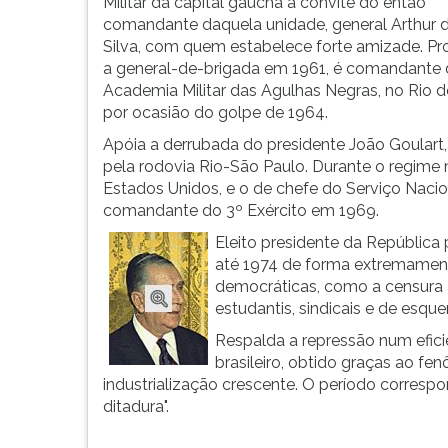
em
leitura
Militar da capital gaúcha a convite do então
Bagé,
pressione
comandante daquela unidade, general Arthur 
filho
TAB
Silva, com quem estabelece forte amizade. P
de
e
a general-de-brigada em 1961, é comandante 
u...
depois
Academia Militar das Agulhas Negras, no Rio de
F.
por ocasião do golpe de 1964.
Para
Apóia a derrubada do presidente João Goulart
pausar
pela rodovia Rio-São Paulo. Durante o regime m
a
Estados Unidos, e o de chefe do Serviço Naci
leitura
comandante do 3º Exército em 1969.
pressione
Eleito presidente da Repúblic
D
até 1974 de forma extremamente
(primeira
democráticas, como a censura
tecla
estudantis, sindicais e de esque
à
esquerda
Respalda a repressão num efic
do
brasileiro, obtido graças ao fe
F),
industrialização crescente. O período corres
para
ditadura".
continuar
pressione