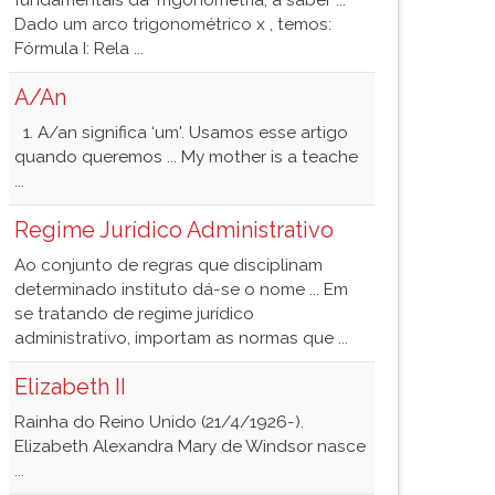
fundamentais da Trigonometria, a saber ...
Dado um arco trigonométrico x , temos:
Fórmula I: Rela ...
A/An
1. A/an significa ‘um'. Usamos esse artigo
quando queremos ... My mother is a teache
...
Regime Jurídico Administrativo
Ao conjunto de regras que disciplinam
determinado instituto dá-se o nome ... Em
se tratando de regime jurídico
administrativo, importam as normas que ...
Elizabeth II
Rainha do Reino Unido (21/4/1926-).
Elizabeth Alexandra Mary de Windsor nasce
...