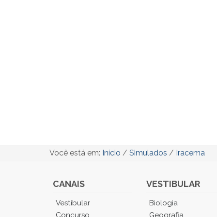
Você está em:
Início
/
Simulados
/
Iracema
CANAIS
VESTIBULAR
Você
Vestibular
Biologia
está
Concurso
Geografia