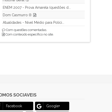
História Geral (1)
ENEM 2007 - Prova Amarela (questões d...
Dom Casmurro (I)
Atualidades - Nível Médio para Políci...
Com questões comentadas.
Com conteúdo específico no site.
OMOS SOCIAVEIS
Facebook
Google+