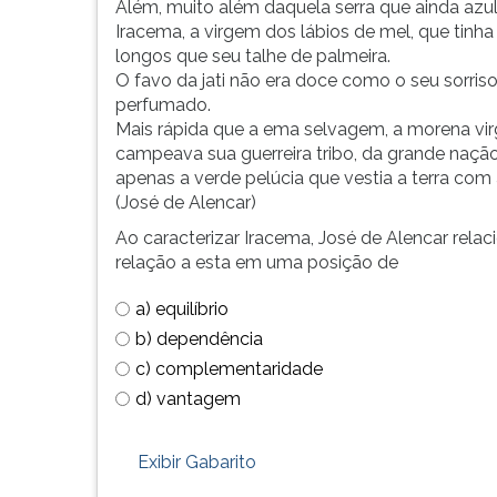
de
leitura
Além, muito além daquela serra que ainda azul
profissões,
pressione
Iracema, a virgem dos lábios de mel, que tinh
simulados
TAB
longos que seu talhe de palmeira.
comentados.
e
O favo da jati não era doce como o seu sorris
Acessibilidade
depois
perfumado.
sem
F.
Mais rápida que a ema selvagem, a morena vir
leitor
Para
campeava sua guerreira tribo, da grande nação 
de
pausar
apenas a verde pelúcia que vestia a terra com 
tela.
a
(José de Alencar)
leitura
Ao caracterizar Iracema, José de Alencar rel
pressione
relação a esta em uma posição de
D
(primeira
a) equilíbrio
tecla
b) dependência
à
esquerda
c) complementaridade
do
d) vantagem
F),
para
Exibir Gabarito
continuar
pressione