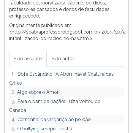
faculdade desmoralizada, saberes perdidos,
professores cansados e donos de faculdades
enriquecendo.
Originalmente publicado em:
<http://seabraprofessor.blogspot.com.br/2014/10/a-
infantilizacao-do-raciocinio-nas.html>
+ do assunto
+ do autor
1.
'Bofe Escândalo': A Abominável Criatura das
Grifes
2.
Algo sobre o Amor!...
3.
Para o bem da nação: Luíza voltou do
Canadá
4.
Carminha: da vingança ao perdão
5.
O bullying sempre existiu