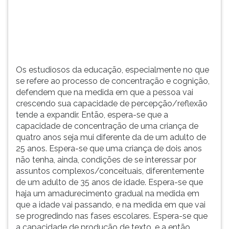
percepção/reflexão
TAB
tende
e
a
depois
expandir.
F.
Para
pausar
Os estudiosos da educação, especialmente no que
a
se refere ao processo de concentração e cognição,
leitura
defendem que na medida em que a pessoa vai
pressione
crescendo sua capacidade de percepção/reflexão
D
tende a expandir. Então, espera-se que a
(primeira
capacidade de concentração de uma criança de
tecla
quatro anos seja mui diferente da de um adulto de
à
25 anos. Espera-se que uma criança de dois anos
esquerda
não tenha, ainda, condições de se interessar por
do
assuntos complexos/conceituais, diferentemente
F),
de um adulto de 35 anos de idade. Espera-se que
para
haja um amadurecimento gradual na medida em
continuar
que a idade vai passando, e na medida em que vai
pressione
se progredindo nas fases escolares. Espera-se que
G
a capacidade de produção de texto, e a então