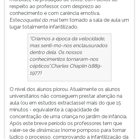
respeito ao professor, com desprezo ao
ouvir
conhecimento e com carência emotiva.
essa
Este
coquetel do mal
tem tornado a sala de aula um
instrução
lugar totalmente infantilizado.
novamente.
“Criamos a época da velocidade,
mas senti-mo-nos enclausurados
dentro dela. Os nossos
conhecimentos tornaram-nos
cépticos”.
Charles Chaplin (1889-
1977)
O nível dos alunos piorou. Atualmente os alunos
universitários não conseguem prestar atenção na
aula (ou em estudos extraclasse) mais do que 15
minutos - equivalente à capacidade de
concentração de uma criança no jardim de infância.
Após este breve período os professores tem que
valer-se de
dinâmicas
(nome pomposo para tornar
lúdico o processo, comprovando a infantilização da