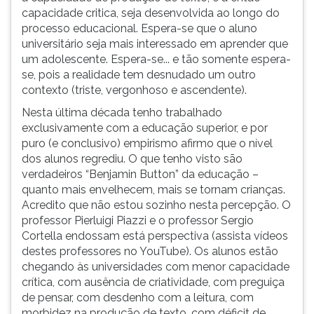
(primeira
capacidade critica, seja desenvolvida ao longo do
tecla
processo educacional. Espera-se que o aluno
à
universitário seja mais interessado em aprender que
direita
um adolescente. Espera-se... e tão somente espera-
do
se, pois a realidade tem desnudado um outro
F).
contexto (triste, vergonhoso e ascendente).
Para
Nesta última década tenho trabalhado
ir
exclusivamente com a educação superior, e por
ao
puro (e conclusivo) empirismo afirmo que o nível
menu
dos alunos regrediu. O que tenho visto são
principal
verdadeiros “Benjamin Button” da educação –
pressione
quanto mais envelhecem, mais se tornam crianças.
a
Acredito que não estou sozinho nesta percepção. O
tecla
professor Pierluigi Piazzi e o professor Sergio
J
Cortella endossam está perspectiva (assista vídeos
e
destes professores no YouTube). Os alunos estão
depois
chegando às universidades com menor capacidade
F.
crítica, com ausência de criatividade, com preguiça
Pressione
de pensar, com desdenho com a leitura, com
F
morbidez na produção de texto, com déficit de
para