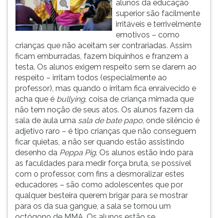
alunos da educação
superior são facilmente
irritáveis e terrivelmente
emotivos – como
crianças que não aceitam ser contrariadas. Assim
ficam emburradas, fazem biquinhos e franzem a
testa. Os alunos exigem respeito sem se darem ao
respeito – irritam todos (especialmente ao
professor), mas quando o irritam fica enraivecido e
acha que é
bullying
, coisa de criança mimada que
não tem noção de seus atos. Os alunos fazem da
sala de aula uma
sala de bate papo
, onde silêncio é
adjetivo raro – é tipo crianças que não conseguem
ficar quietas, a não ser quando estão assistindo
desenho da
Peppa Pig
. Os alunos estão indo para
as faculdades para medir força bruta, se possível
com o professor, com fins a desmoralizar estes
educadores – são como adolescentes que por
qualquer besteira querem brigar para se mostrar
para os da sua gangue, a sala se tornou um
octógono de MMA. Os alunos estão se