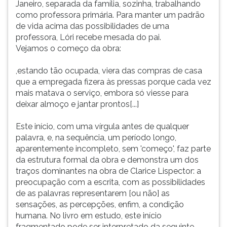
Janeiro, separada da família, sozinha, trabalhando
ouvir
como professora primária. Para manter um padrão
essa
de vida acima das possibilidades de uma
instrução
professora, Lóri recebe mesada do pai.
novamente.
Vejamos o começo da obra:
,estando tão ocupada, viera das compras de casa
que a empregada fizera às pressas porque cada vez
mais matava o serviço, embora só viesse para
deixar almoço e jantar prontos[...]
Este início, com uma vírgula antes de qualquer
palavra, e, na sequência, um período longo,
aparentemente incompleto, sem 'começo', faz parte
da estrutura formal da obra e demonstra um dos
traços dominantes na obra de Clarice Lispector: a
preocupação com a escrita, com as possibilidades
de as palavras representarem [ou não] as
sensações, as percepções, enfim, a condição
humana. No livro em estudo, este início
fragmentado pode ser interpretado da seguinte