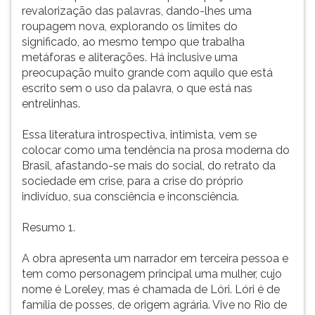
(primeira
revalorização das palavras, dando-lhes uma
tecla
roupagem nova, explorando os limites do
à
significado, ao mesmo tempo que trabalha
direita
metáforas e aliterações. Há inclusive uma
do
preocupação muito grande com aquilo que está
F).
escrito sem o uso da palavra, o que está nas
Para
entrelinhas.
ir
ao
Essa literatura introspectiva, intimista, vem se
menu
colocar como uma tendência na prosa moderna do
principal
Brasil, afastando-se mais do social, do retrato da
pressione
sociedade em crise, para a crise do próprio
a
indivíduo, sua consciência e inconsciência.
tecla
J
Resumo 1.
e
depois
A obra apresenta um narrador em terceira pessoa e
F.
tem como personagem principal uma mulher, cujo
Pressione
nome é Loreley, mas é chamada de Lóri. Lóri é de
F
família de posses, de origem agrária. Vive no Rio de
para