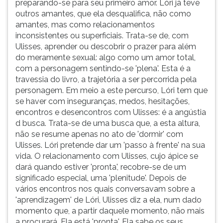
preparando-se para seu primeiro amor. Lóri já teve
outros amantes, que ela desqualifica, não como
amantes, mas como relacionamentos
inconsistentes ou superficiais. Trata-se de, com
Ulisses, aprender ou descobrir o prazer para além
do meramente sexual: algo como um amor total,
com a personagem sentindo-se 'plena'. Esta é a
travessia do livro, a trajetória a ser percorrida pela
personagem. Em meio a este percurso, Lóri tem que
se haver com inseguranças, medos, hesitações,
encontros e desencontros com Ulisses: é a angústia
d busca. Trata-se de uma busca que, a esta altura,
não se resume apenas no ato de 'dormir' com
Ulisses. Lóri pretende dar um 'passo à frente' na sua
vida. O relacionamento com Ulisses, cujo ápice se
dará quando estiver 'pronta', recobre-se de um
significado especial, uma 'plenitude'. Depois de
vários encontros nos quais conversavam sobre a
'aprendizagem' de Lóri, Ulisses diz a ela, num dado
momento que, a partir daquele momento, não mais
a procurará. Ela está 'pronta'. Ela sabe os seus