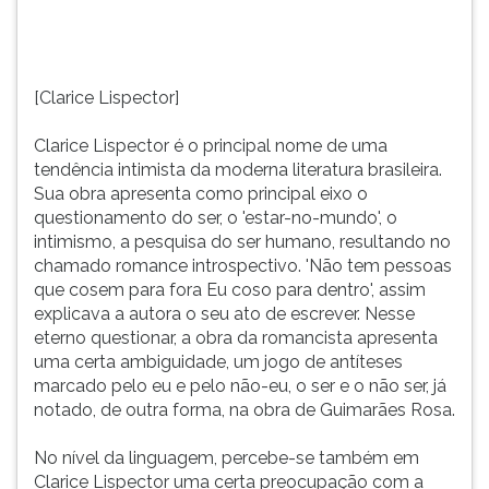
obra
TAB
apresenta
e
como
depois
princi...
F.
[Clarice Lispector]
Para
pausar
Clarice Lispector é o principal nome de uma
a
tendência intimista da moderna literatura brasileira.
leitura
Sua obra apresenta como principal eixo o
pressione
questionamento do ser, o 'estar-no-mundo', o
D
intimismo, a pesquisa do ser humano, resultando no
(primeira
chamado romance introspectivo. 'Não tem pessoas
tecla
que cosem para fora Eu coso para dentro', assim
à
explicava a autora o seu ato de escrever. Nesse
esquerda
eterno questionar, a obra da romancista apresenta
do
uma certa ambiguidade, um jogo de antíteses
F),
marcado pelo eu e pelo não-eu, o ser e o não ser, já
para
notado, de outra forma, na obra de Guimarães Rosa.
continuar
pressione
No nível da linguagem, percebe-se também em
G
Clarice Lispector uma certa preocupação com a