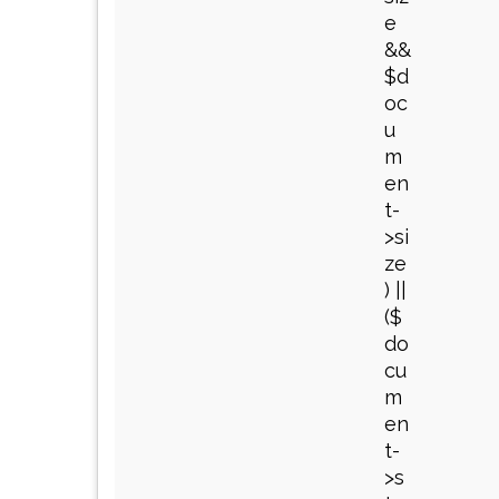
e
&&
$d
oc
u
m
en
t-
>si
ze
) ||
($
do
cu
m
en
t-
>s