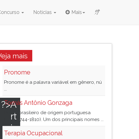
Concurso
Notícias
Mais
Veja mais
Pronome
Pronome é a palavra variável em gênero, nú
...
 ?>
A
Tomás Antônio Gonzaga
Poeta brasileiro de origem portuguesa
rt
(11/8/1744-1810). Um dos principais nomes ...
ig
Terapia Ocupacional