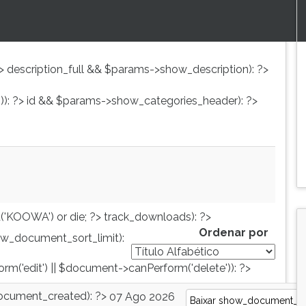
?>
description_full && $params->show_description): ?>
): ?>
id && $params->show_categories_header): ?>
('KOOWA') or die; ?>
track_downloads): ?>
Ordenar por
w_document_sort_limit):
orm('edit') || $document->canPerform('delete')): ?>
cument_created): ?>
07 Ago 2026
Baixar
show_document_size