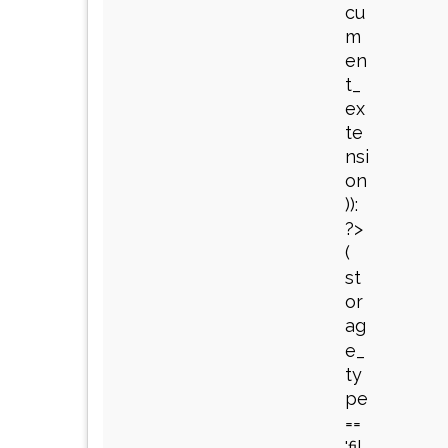
cu
m
en
t_
ex
te
nsi
on
)):
?>
(
st
or
ag
e_
ty
pe
==
'fil