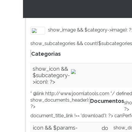
de
leitura
profissões,
pressione
simulados
TAB
comentados.
e
Acessibilidade
depois
show_image && $category->image): 
sem
F.
leitor
Para
show_subcategories && count($subcategories)
de
pausar
tela.
a
Categorias
leitura
pressione
show_icon &&
D
$subcategory-
(primeira
>icon): ?>
tecla
à
* @link http://www.joomlatools.com */ defined
esquerda
show_documents_header):
Documentos
sho
do
?>
?>
F),
document_title_link !== 'download'): ?> canPerf
para
continuar
icon && $params-
show_do
do
pressione