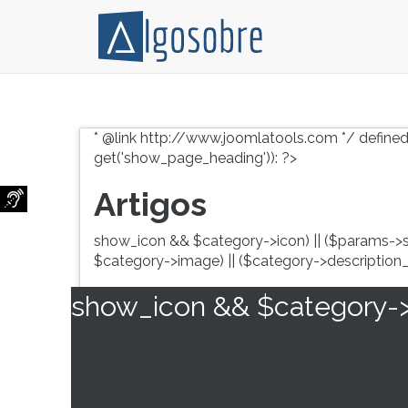
Conteúdo
Pressione
grátis
TAB
* @link http://www.joomlatools.com */ defined
para
e
get('show_page_heading')): ?>
vestibular,
depois
enem
F
Artigos
e
para
concursos.
ouvir
show_icon && $category->icon) || ($params->
Videoaulas,
o
$category->image) || ($category->description_
resumos
conteúdo
e
principal
show_icon && $category->i
download
desta
de
tela.
livros,
Para
biografias,
pular
guia
essa