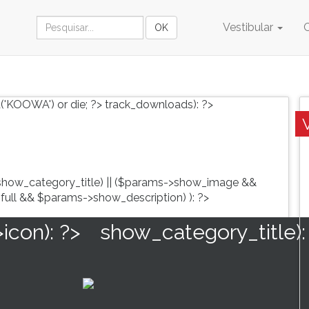
Vestibular
('KOOWA') or die; ?>
track_downloads): ?>
show_category_title) || ($params->show_image &&
full && $params->show_description) ): ?>
con): ?>
show_category_title):