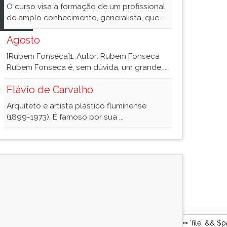
o
O curso visa à formação de um profissional
s
de amplo conhecimento, generalista, que ...
Agosto
[Rubem Fonseca]1. Autor: Rubem Fonseca
Rubem Fonseca é, sem dúvida, um grande ...
Flávio de Carvalho
Arquiteto e artista plástico fluminense
(1899-1973). É famoso por sua ...
 && $document->size) || ($document->storage_type == 'file' && $