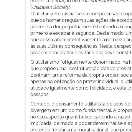
máximo
leitura
propor a fundação de uma
Sociedade Utilitaris
no
pressione
(
Utilitarian Society
).
qual
TAB
O utilitarismo baseia-se na compreensão empí
a
e
que os homens regulam suas ações de acord
elaboração
depois
prazer e a dor, perpetuamente tentando alcanç
de
F.
primeiro e escapar à segunda. Deste modo, u
uma
Para
que possa abarcar efetivamente a natureza hu
ética
pausar
às suas últimas consequências. Nesta perspect
deve
a
proporcionar prazer e evitar a dor, deve constitu
fundamentar-
leitura
O utilitarismo foi igualmente denominado, na his
se.
pressione
que propõe uma reestruturação dos valores é
Jeremy
D
Bentham, uma reforma da própria ordem social
Bentham
(primeira
apenas na obtenção de prazer individual, o uti
criou,
tecla
utilidade igualmente como felicidade, e esta,
na
à
pessoas.
primeira
esquerda
Contudo, o pensamento utilitarista de seus doi
metade
do
divergem em um ponto fundamental. A propos
do
F),
no seu aspecto quantitativo, cabendo à razão c
século
para
implicada, de modo a poder determinar se a aç
XIX,
continuar
pretende fundar uma moral racional, que proc
o
pressione