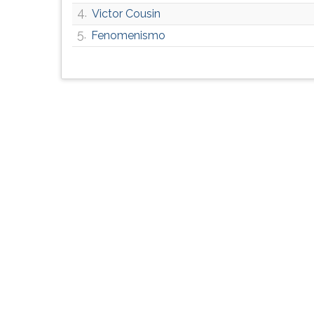
F
4.
Victor Cousin
para
5.
Fenomenismo
ouvir
essa
instrução
novamente.