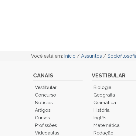
Você está em:
Início
/
Assuntos
/
Sociofilosofi
CANAIS
VESTIBULAR
Você
Vestibular
Biologia
está
Concurso
Geografia
no
Notícias
Gramática
Menu
Artigos
História
Principal.
Cursos
Inglês
Pressione
TAB
Profissões
Matemática
e
Videoaulas
Redação