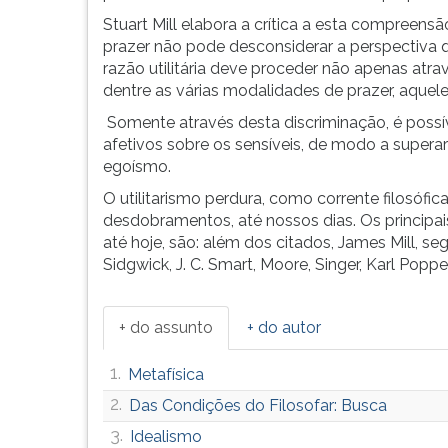
termo
G
Stuart Mill elabora a crítica a esta compree
utilitarian,
(primeira
prazer não pode desconsiderar a perspectiva qu
como
tecla
razão utilitária deve proceder não apenas atra
uma
à
dentre as várias modalidades de prazer, aquele
designação
direita
Somente através desta discriminação, é possíve
do
do
afetivos sobre os sensíveis, de modo a super
conteúdo
F).
egoísmo.
central
Para
de
ir
O utilitarismo perdura, como corrente filosóf
sua
ao
desdobramentos, até nossos dias. Os principais
doutrina.
menu
até hoje, são: além dos citados, James Mill, s
Contudo,
principal
Sidgwick, J. C. Smart, Moore, Singer, Karl Popper
foi
pressione
Stuart
a
Mill
tecla
+ do assunto
+ do autor
quem
J
e
1.
Metafísica
depois
2.
Das Condições do Filosofar: Busca
F.
Pressione
3.
Idealismo