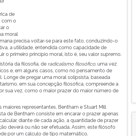
ta
rica de
o com o
ar o
ma moral
mana precisa voltar-se para este fato, conduzindo-o
iva, a utilidade, entendida como capacidade de
ir o primeiro princípio moral, isto é, seu valor supremo.
tória da filosofia, de
radicalismo filosófico
, uma vez
ticos e, em alguns casos, como no pensamento de
. Longe de pregar uma moral solipsista, baseada
litarismo, em sua concepção filosófica, compreende a
 por sua vez, como o maior prazer do maior número de
s maiores representantes, Bentham e Stuart Mill
ta de Bentham consiste em encarar o prazer apenas
alcular, diante de cada ação, a quantidade de prazer
ão deverá ou não ser efetuada. Assim, este filósofo
ede por um cálculo de tipo matemático.