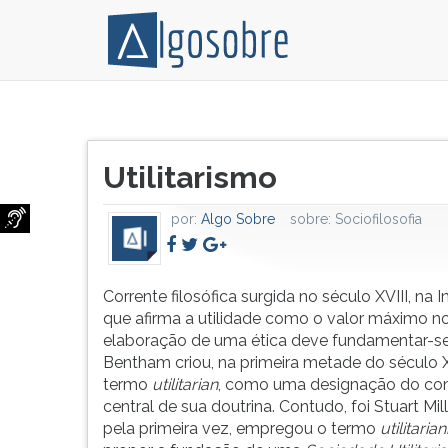
Corrente
Pressione
filosófica
TAB
Título
surgida
e
Utilitarismo
do
no
depois
artigo:
século
F
por:
Algo Sobre
sobre:
Sociofilosofia
XVIII,
para
na
ouvir
Inglaterra,
o
que
conteúdo
Corrente filosófica surgida no século XVIII, na In
afirma
principal
que afirma a utilidade como o valor máximo no
a
desta
elaboração de uma ética deve fundamentar-se
utilidade
tela.
Bentham criou, na primeira metade do século X
como
Para
termo
utilitarian
, como uma designação do co
o
pular
central de sua doutrina. Contudo, foi Stuart Mil
valor
essa
pela primeira vez, empregou o termo
utilitaria