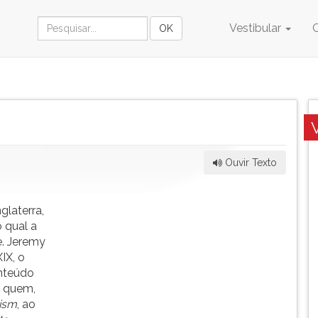
Vestibular
Ouvir Texto
glaterra,
 qual a
. Jeremy
IX, o
nteúdo
l quem,
nism
, ao