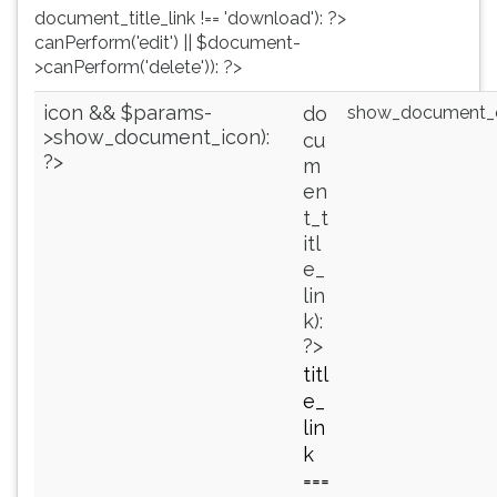
(primeira
document_title_link !== 'download'): ?>
tecla
canPerform('edit') || $document-
à
>canPerform('delete')): ?>
direita
do
icon && $params-
show_document_c
do
F).
>show_document_icon):
cu
Para
?>
m
ir
en
ao
t_t
menu
itl
principal
e_
pressione
lin
a
k):
tecla
?>
J
titl
e
depois
e_
F.
lin
Pressione
k
F
===
para