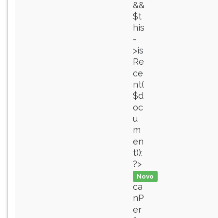
&&
$t
his
-
>is
Re
ce
nt(
$d
oc
u
m
en
t)):
?>
Novo
ca
nP
er