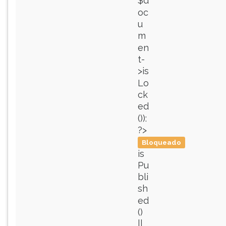
$d
oc
u
m
en
t-
>is
Lo
ck
ed
()):
?>
Bloqueado
is
Pu
bli
sh
ed
()
||