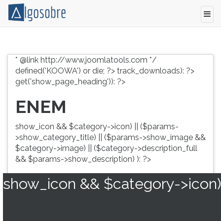
Conteúdo
Pressione
grátis
TAB
* @link http://www.joomlatools.com */
para
e
defined('KOOWA') or die; ?>
track_downloads): ?>
vestibular,
depois
get('show_page_heading')): ?>
enem
F
e
para
ENEM
concursos.
ouvir
Videoaulas,
o
show_icon && $category->icon) || ($params-
resumos
conteúdo
>show_category_title) || ($params->show_image &&
e
principal
$category->image) || ($category->description_full
download
desta
&& $params->show_description) ): ?>
de
tela.
livros,
Para
show_icon && $category->icon)
biografias,
pular
guia
essa
de
leitura
profissões,
pressione