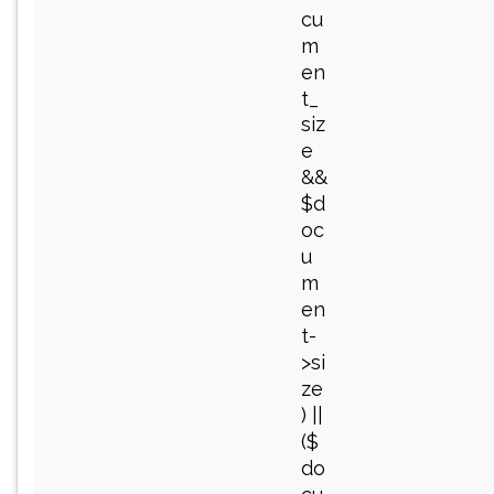
cu
m
en
t_
siz
e
&&
$d
oc
u
m
en
t-
>si
ze
) ||
($
do