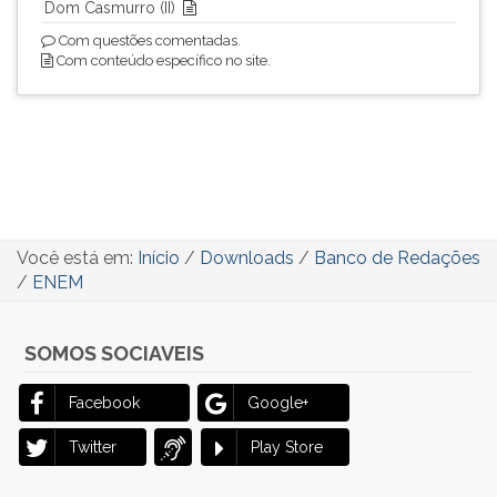
Dom Casmurro (II)
Com questões comentadas.
Com conteúdo específico no site.
Você está em:
Início
/
Downloads
/
Banco de Redações
/
ENEM
SOMOS SOCIAVEIS
Facebook
Google+
Twitter
Play Store