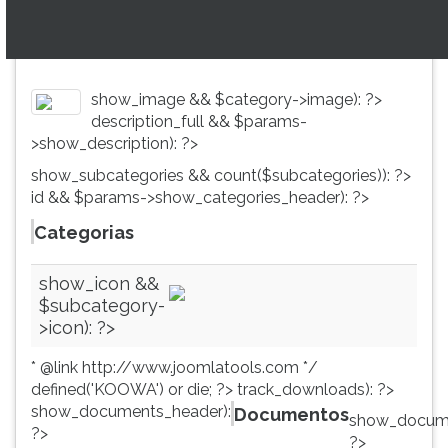
simulados
TAB
comentados.
e
Acessibilidade
depois
sem
F.
show_image && $category->image): ?>
leitor
Para
description_full && $params-
de
pausar
>show_description): ?>
tela.
a
leitura
show_subcategories && count($subcategories)): ?>
pressione
id && $params->show_categories_header): ?>
D
Categorias
(primeira
tecla
à
show_icon &&
esquerda
$subcategory-
do
>icon): ?>
F),
para
* @link http://www.joomlatools.com */
continuar
defined('KOOWA') or die; ?>
track_downloads): ?>
pressione
show_documents_header):
Documentos
show_documen
G
?>
?>