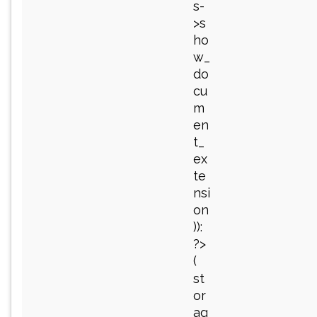
s-
>s
ho
w_
do
cu
m
en
t_
ex
te
nsi
on
)):
?>
(
st
or
ag