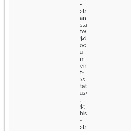
-
>tr
an
sla
te(
$d
oc
u
m
en
t-
>s
tat
us)
:
$t
his
-
>tr