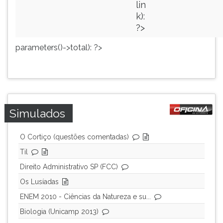
lin
k):
?>
parameters()->total): ?>
Simulados
O Cortiço (questões comentadas)
Til
Direito Administrativo SP (FCC)
Os Lusíadas
ENEM 2010 - Ciências da Natureza e su...
Biologia (Unicamp 2013)