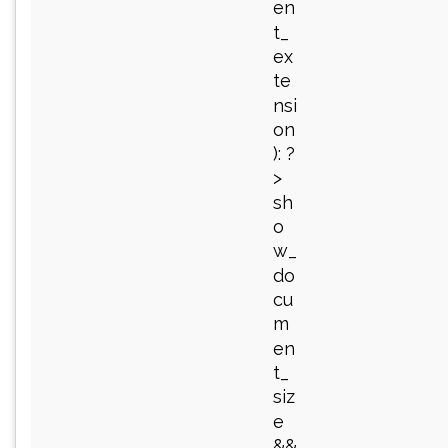
en
t_
ex
te
nsi
on
): ?
>
sh
o
w_
do
cu
m
en
t_
siz
e
&&