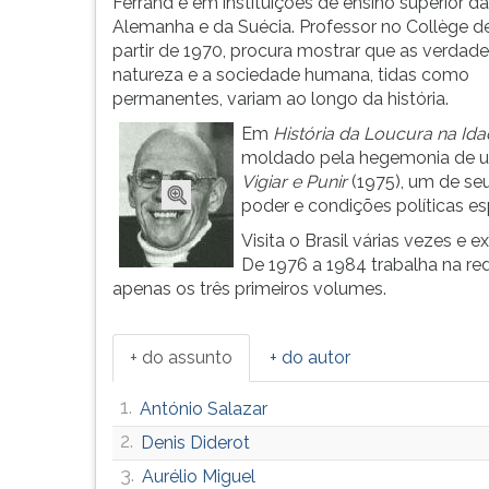
mínimo,
leitura
Ferrand e em instituições de ensino superior da
...
pressione
Alemanha e da Suécia. Professor no Collège d
TAB
partir de 1970, procura mostrar que as verdade
e
natureza e a sociedade humana, tidas como
depois
permanentes, variam ao longo da história.
F.
Em
História da Loucura na Ida
Para
moldado pela hegemonia de um
pausar
Vigiar e Punir
(1975), um de seu
a
poder e condições políticas e
leitura
Visita o Brasil várias vezes e 
pressione
De 1976 a 1984 trabalha na r
D
apenas os três primeiros volumes.
(primeira
tecla
à
+ do assunto
+ do autor
esquerda
do
1.
António Salazar
F),
para
2.
Denis Diderot
continuar
3.
Aurélio Miguel
pressione