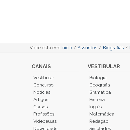
Você está em:
Início
/
Assuntos
/
Biografias
/
CANAIS
VESTIBULAR
Você
Vestibular
Biologia
está
Concurso
Geografia
no
Notícias
Gramática
Menu
Artigos
História
Principal.
Cursos
Inglês
Pressione
TAB
Profissões
Matemática
e
Videoaulas
Redação
depois
Downloads
Simulados