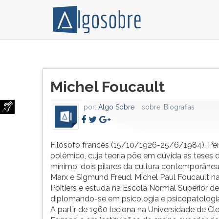
Filósofo
Pressione
francês
TAB
Título
(15/10/1926-
e
Michel Foucault
do
25/6/1984).
depois
artigo:
Pensador
F
por:
Algo Sobre
sobre:
Biografias
polêmico,
para
cuja
ouvir
teoria
o
põe
conteúdo
Filósofo francês (15/10/1926-25/6/1984). Pe
em
principal
polêmico, cuja teoria põe em dúvida as teses d
dúvida
desta
mínimo, dois pilares da cultura contemporânea:
as
tela.
Marx e Sigmund Freud. Michel Paul Foucault 
teses
Para
Poitiers e estuda na Escola Normal Superior de 
de,
pular
diplomando-se em psicologia e psicopatologi
no
essa
A partir de 1960 leciona na Universidade de C