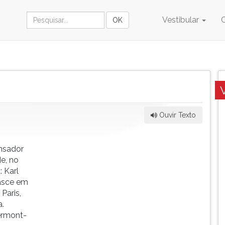
Vestibular
Ouvir Texto
nsador
e, no
 Karl
nasce em
Paris,
a.
lermont-