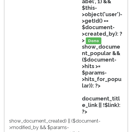
abel', 1) &&
ouvir
$this-
essa
>object('user')-
instrução
>getId() ==
novamente.
$document-
>created_by): ?
>
Dono
show_docume
nt_popular &&
($document-
>hits >=
$params-
>hits_for_popu
lar)): ?>
Popular
document_titl
e_link || !$link):
?>
show_document_created) || ($document-
>modified_by && $params-