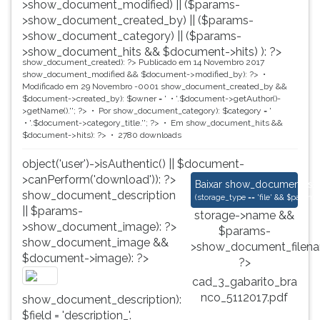
>show_document_modified) || ($params-
>show_document_created_by) || ($params-
>show_document_category) || ($params-
>show_document_hits && $document->hits) ): ?>
show_document_created): ?>
Publicado em 14 Novembro 2017
show_document_modified && $document->modified_by): ?>
Modificado em 29 Novembro -0001
show_document_created_by &&
$document->created_by): $owner = '
'.$document->getAuthor()-
>getName().'
'; ?>
Por
show_document_category): $category = '
'.$document->category_title.'
'; ?>
Em
show_document_hits &&
$document->hits): ?>
2780 downloads
object('user')->isAuthentic() || $document-
>canPerform('download')): ?>
cad_3_gabarito_bran
Baixar
show_document_size
show_document_description
(
storage_type == 'file' && $para
|| $params-
storage->name &&
>show_document_image): ?>
$params-
show_document_image &&
>show_document_filena
$document->image): ?>
?>
cad_3_gabarito_bra
nco_5112017.pdf
show_document_description):
$field = 'description_'.