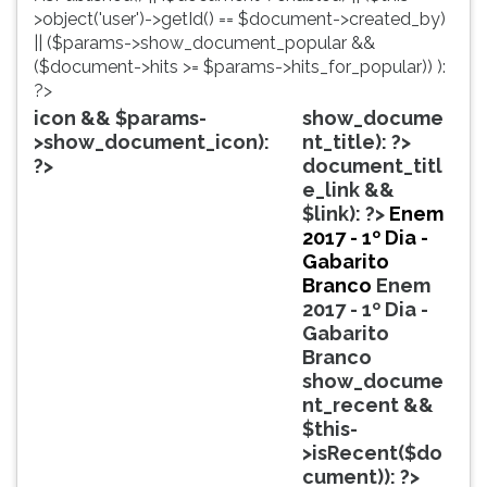
simulados
TAB
>object('user')->getId() == $document->created_by)
comentados.
e
|| ($params->show_document_popular &&
Acessibilidade
depois
($document->hits >= $params->hits_for_popular)) ):
sem
F.
?>
leitor
Para
icon && $params-
show_docume
de
pausar
>show_document_icon):
nt_title): ?>
tela.
a
?>
document_titl
leitura
e_link &&
pressione
$link): ?>
Enem
D
2017 - 1º Dia -
(primeira
Gabarito
tecla
Branco
Enem
à
2017 - 1º Dia -
esquerda
Gabarito
do
Branco
F),
show_docume
para
nt_recent &&
continuar
$this-
pressione
>isRecent($do
G
cument)): ?>