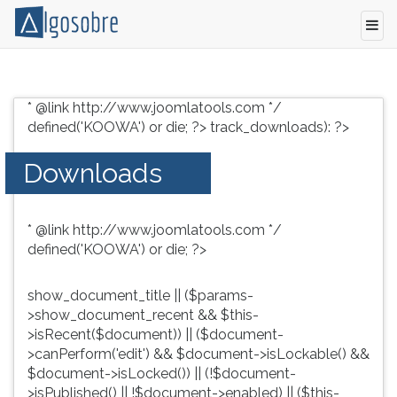
Conteúdo
Pressione
grátis
TAB
* @link http://www.joomlatools.com */
para
e
defined('KOOWA') or die; ?>
track_downloads): ?>
vestibular,
depois
enem
F
Downloads
e
para
concursos.
ouvir
Videoaulas,
o
* @link http://www.joomlatools.com */
resumos
conteúdo
defined('KOOWA') or die; ?>
e
principal
download
desta
de
tela.
show_document_title || ($params-
livros,
Para
>show_document_recent && $this-
biografias,
pular
>isRecent($document)) || ($document-
guia
essa
>canPerform('edit') && $document->isLockable() &&
de
leitura
$document->isLocked()) || (!$document-
profissões,
pressione
>isPublished() || !$document->enabled) || ($this-