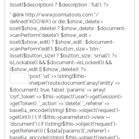
(isset($description) ? $description : 'full'); ?>
* @link http://www.joomlatools.com */
defined('KOOWA') or die; $show_delete =
isset($show_delete) ? $show_delete : $document-
>canPerform('delete'); $show_edit =
isset($show_edit) ? $show_edit : $document-
>canPerform('edit'); $button_size = 'btn-'.
(isset($button_size) ? $button_size : 'small'); ?>
isLockable() && $document->isLocked()) &&
($show_edit || $show_delete)): ?>
'post', 'url' => (string)$this-
Editar
>helper('route.document',array('entity' =>
$document), true, false), 'params' => array(
'csrf_token' => $this->object('user')->getSession()-
>getToken(), '_action' => 'delete', '_referrer' =>
base64_encode((string) $this->object('request')-
>getUrl()) ) ); if ($this->parameters()->view ==
'document') { if ((string)$this->object('request')-
>getReferrer()) { $data['params']['_referrer'] =
base64_encode((string) $this->object('request')-