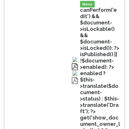
(primeira
Novo
tecla
canPerform('e
à
dit') &&
direita
$document-
do
>isLockable()
F).
&&
Para
$document-
ir
>isLocked()): ?>
ao
isPublished() ||
menu
!$document-
principal
>enabled): ?>
pressione
pdf
enabled ?
a
$this-
tecla
>translate($do
pdf
J
cument-
e
>status) : $this-
depois
>translate('Dra
F.
ft'); ?>
Pressione
get('show_doc
F
ument_owner_l
para