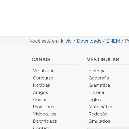
Você está em:
Início
/
Downloads
/
ENEM
/
P
CANAIS
VESTIBULAR
Você
Vestibular
Biologia
está
Concurso
Geografia
no
Notícias
Gramática
Menu
Artigos
História
Principal.
Cursos
Inglês
Pressione
TAB
Profissões
Matemática
e
Videoaulas
Redação
depois
Downloads
Simulados
F
Contato