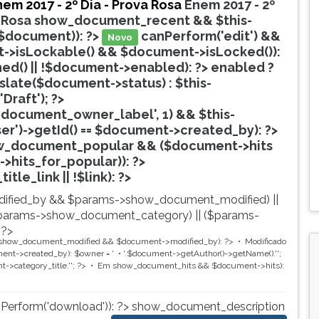
em 2017 - 2º Dia - Prova Rosa
Enem 2017 - 2º
 Rosa
show_document_recent && $this-
$document)): ?>
canPerform('edit') &&
Novo
->isLockable() && $document->isLocked()):
hed() || !$document->enabled): ?>
enabled ?
nslate($document->status) : $this-
'Draft'); ?>
document_owner_label', 1) && $this-
ser')->getId() == $document->created_by): ?>
w_document_popular && ($document->hits
->hits_for_popular)): ?>
Popular
tle_link || !$link): ?>
ified_by && $params->show_document_modified) ||
params->show_document_category) || ($params-
 ?>
show_document_modified && $document->modified_by): ?>
Modificado
t->created_by): $owner = '
'.$document->getAuthor()->getName().'
';
->category_title.'
'; ?>
Em
show_document_hits && $document->hits):
nPerform('download')): ?>
show_document_description