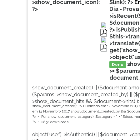
de
leitura
>show_document_icon):
$link): ?>
En
profissões,
pressione
?>
Dia - Prova
simulados
TAB
>isRecent(
comentados.
e
$document
Acessibilidade
depois
?>
isPublis
sem
F.
$this->tra
pdf
leitor
Para
>translate(
de
pausar
get('show_
pdf
tela.
a
>object('u
leitura
sho
Dono
pressione
>= $params
D
document_ti
(primeira
show_document_created) || ($document->mod
tecla
($params->show_document_created_by) || ($
à
>show_document_hits && $document->hits) ):
esquerda
show_document_created): ?>
Publicado em 14 Novembro 2017
do
em 14 Novembro 2017
show_document_created_by && $documen
F),
?>
Por
show_document_category): $category = '
'.$document
?>
2854 downloads
para
continuar
object('user')->isAuthentic() || $document->ca
pressione