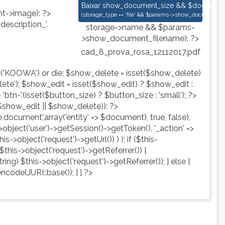
cad_8_prova_rosa_12112017.pdf
Baixar
show_document_size && $document->s
->image): ?>
(
storage_type == 'file' && $params->show_document_ex
escription_'.
storage->name && $params-
>show_document_filename): ?>
cad_8_prova_rosa_12112017.pdf
d('KOOWA') or die; $show_delete = isset($show_delete)
te'); $show_edit = isset($show_edit) ? $show_edit :
tn-'.(isset($button_size) ? $button_size : 'small'); ?>
show_edit || $show_delete)): ?>
ute.document',array('entity' => $document), true, false),
->object('user')->getSession()->getToken(), '_action' =>
is->object('request')->getUrl()) ) ); if ($this-
$this->object('request')->getReferrer()) {
ing) $this->object('request')->getReferrer()); } else {
ncode(JURI::base()); } } ?>