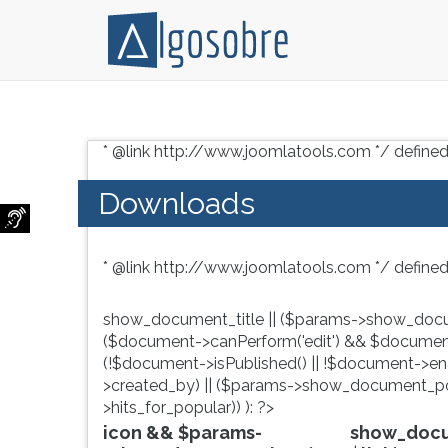
Conteúdo
Pressione
grátis
TAB
* @link http://www.joomlatools.com */ defined
para
e
vestibular,
depois
Downloads
enem
F
e
para
concursos.
ouvir
* @link http://www.joomlatools.com */ defined
Videoaulas,
o
resumos
conteúdo
e
principal
show_document_title || ($params->show_docu
download
desta
($document->canPerform('edit') && $document
de
tela.
(!$document->isPublished() || !$document->enab
livros,
Para
>created_by) || ($params->show_document_po
biografias,
pular
>hits_for_popular)) ): ?>
guia
essa
icon && $params-
show_docum