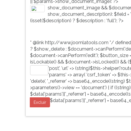
|| $params->show_document_image): ?>
G
show_document_image && $document
(primeira
show_document_description): $field = 'd
tecla
(isset($description) ? $description : 'full'); ?>
à
direita
do
* @link http://www.joomlatools.com */ define
F).
? $show_delete : $document->canPerform('dele
Para
$document->canPerform('edit'); $button_size = 'b
ir
isLockable() && $document->isLocked()) && ($
ao
'post', 'url' => (string)$this->helper('ro
menu
Editar
'params' => array( 'csrf_token' => $this
principal
'delete', '_referrer' => base64_encode((string) $th
pressione
>parameters()->view == 'document') { if ((string)
a
$data['params']['_referrer'] = base64_encode((str
tecla
$data['params']['_referrer'] = base64_e
J
Excluir
e
depois
F.
Pressione