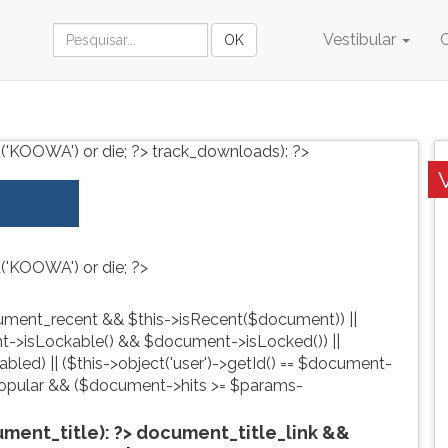
Vestibular
('KOOWA') or die; ?>
track_downloads): ?>
('KOOWA') or die; ?>
ment_recent && $this->isRecent($document)) ||
->isLockable() && $document->isLocked()) ||
led) || ($this->object('user')->getId() == $document-
pular && ($document->hits >= $params-
ent_title): ?>
document_title_link &&