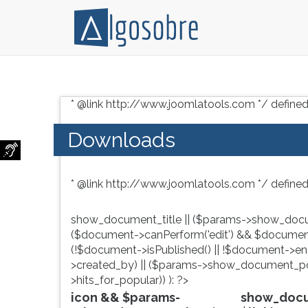
Conteúdo
Pressione
grátis
TAB
* @link http://www.joomlatools.com */ defined
para
e
vestibular,
depois
Downloads
enem
F
e
para
concursos.
ouvir
* @link http://www.joomlatools.com */ defined
Videoaulas,
o
resumos
conteúdo
e
principal
show_document_title || ($params->show_docu
download
desta
($document->canPerform('edit') && $document
de
tela.
(!$document->isPublished() || !$document->enab
livros,
Para
>created_by) || ($params->show_document_po
biografias,
pular
>hits_for_popular)) ): ?>
guia
essa
icon && $params-
show_docum