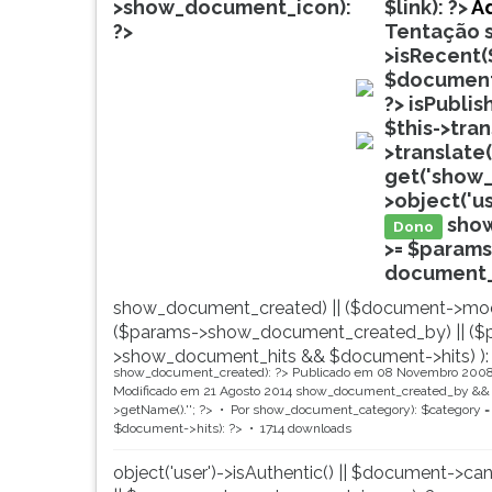
de
leitura
>show_document_icon):
$link): ?>
A
profissões,
pressione
?>
Tentação
simulados
TAB
>isRecent(
comentados.
e
$document
Acessibilidade
depois
?>
isPublis
doc
sem
F.
$this->tra
leitor
Para
>translate(
doc
de
pausar
get('show_
tela.
a
>object('u
leitura
sho
Dono
pressione
>= $params
D
document_ti
(primeira
show_document_created) || ($document->mod
tecla
($params->show_document_created_by) || ($
à
>show_document_hits && $document->hits) ):
esquerda
show_document_created): ?>
Publicado em 08 Novembro 200
do
Modificado em 21 Agosto 2014
show_document_created_by && $
F),
>getName().'
'; ?>
Por
show_document_category): $category = 
$document->hits): ?>
1714 downloads
para
continuar
object('user')->isAuthentic() || $document->ca
pressione