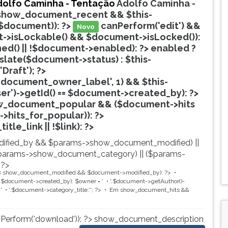
dolfo Caminha - Tentação
Adolfo Caminha -
show_document_recent && $this-
$document)): ?>
canPerform('edit') &&
Novo
->isLockable() && $document->isLocked()):
hed() || !$document->enabled): ?>
enabled ?
nslate($document->status) : $this-
'Draft'); ?>
document_owner_label', 1) && $this-
ser')->getId() == $document->created_by): ?>
w_document_popular && ($document->hits
->hits_for_popular)): ?>
Popular
tle_link || !$link): ?>
ified_by && $params->show_document_modified) ||
params->show_document_category) || ($params-
 ?>
8
show_document_modified && $document->modified_by): ?>
document->created_by): $owner = '
'.$document->getAuthor()-
'
'.$document->category_title.'
'; ?>
Em
show_document_hits &&
nPerform('download')): ?>
show_document_description