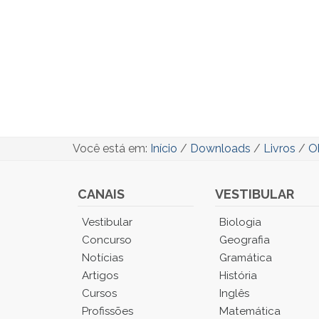
Você está em:
Início
/
Downloads
/
Livros
/
O
CANAIS
VESTIBULAR
Você
Vestibular
Biologia
está
Concurso
Geografia
no
Notícias
Gramática
Menu
Artigos
História
Principal.
Cursos
Inglês
Pressione
TAB
Profissões
Matemática