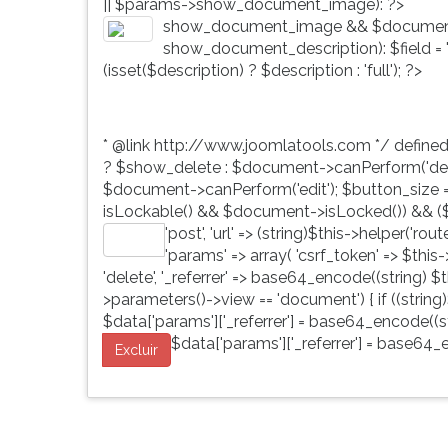
|| $params->show_document_image): ?>
G
show_document_image && $document
(primeira
show_document_description): $field = 'd
tecla
(isset($description) ? $description : 'full'); ?>
à
direita
do
* @link http://www.joomlatools.com */ define
F).
? $show_delete : $document->canPerform('dele
Para
$document->canPerform('edit'); $button_size = 'b
ir
isLockable() && $document->isLocked()) && ($
ao
'post', 'url' => (string)$this->helper('ro
menu
Editar
'params' => array( 'csrf_token' => $this
principal
'delete', '_referrer' => base64_encode((string) $th
pressione
>parameters()->view == 'document') { if ((string)
a
$data['params']['_referrer'] = base64_encode((str
tecla
$data['params']['_referrer'] = base64_e
J
Excluir
e
depois
F.
Pressione