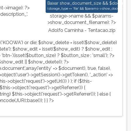
Adolfo Caminha - Tentacao.zip
Baixar
show_document_size && $document->s
->image): ?>
(
storage_type == 'file' && $params->show_document_ex
escription_'.
storage->name && $params-
>show_document_filename): ?>
Adolfo Caminha - Tentacao.zip
d('KOOWA') or die; $show_delete = isset($show_delete)
te'); $show_edit = isset($show_edit) ? $show_edit :
tn-'.(isset($button_size) ? $button_size : 'small'); ?>
show_edit || $show_delete)): ?>
ute.document',array('entity' => $document), true, false),
->object('user')->getSession()->getToken(), '_action' =>
is->object('request')->getUrl()) ) ); if ($this-
$this->object('request')->getReferrer()) {
ing) $this->object('request')->getReferrer()); } else {
ncode(JURI::base()); } } ?>