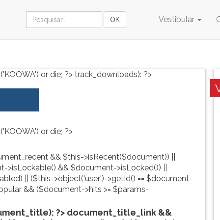
Vestibular
('KOOWA') or die; ?>
track_downloads): ?>
('KOOWA') or die; ?>
ment_recent && $this->isRecent($document)) ||
->isLockable() && $document->isLocked()) ||
led) || ($this->object('user')->getId() == $document-
pular && ($document->hits >= $params-
ent_title): ?>
document_title_link &&