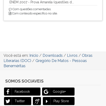
ENEM 2007 - Prova Amarela (questões d...
Com questões comentadas.
Com conteúdo específico no site.
Você está em:
Início
/
Downloads
/
Livros
/
Obras
Literarias (DOC)
/
Gregório De Matos - Pessoas
Beneméritas
SOMOS SOCIAVEIS
Facebook
Google+
Twitter
Play Store