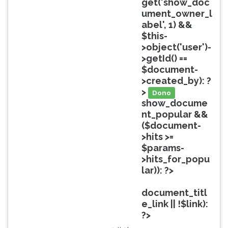
get('show_doc
ouvir
ument_owner_l
essa
abel', 1) &&
instrução
$this-
novamente.
>object('user')-
>getId() ==
$document-
>created_by): ?
>
Dono
show_docume
nt_popular &&
($document-
>hits >=
$params-
>hits_for_popu
lar)): ?>
Popular
document_titl
e_link || !$link):
?>