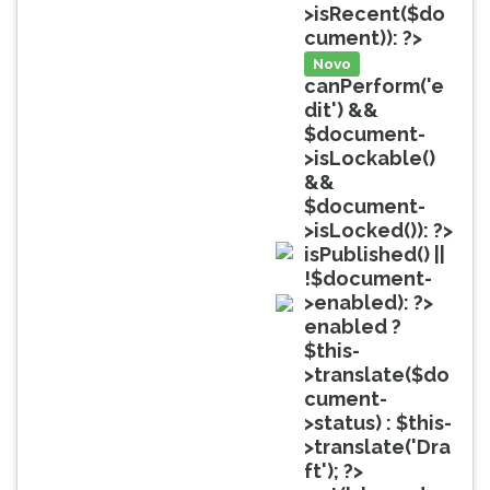
(primeira
>isRecent($do
tecla
cument)): ?>
à
Novo
direita
canPerform('e
do
dit') &&
F).
$document-
Para
>isLockable()
ir
&&
ao
$document-
menu
>isLocked()): ?>
principal
isPublished() ||
pressione
doc
!$document-
a
>enabled): ?>
tecla
doc
enabled ?
J
$this-
e
>translate($do
depois
cument-
F.
>status) : $this-
Pressione
>translate('Dra
F
ft'); ?>
para