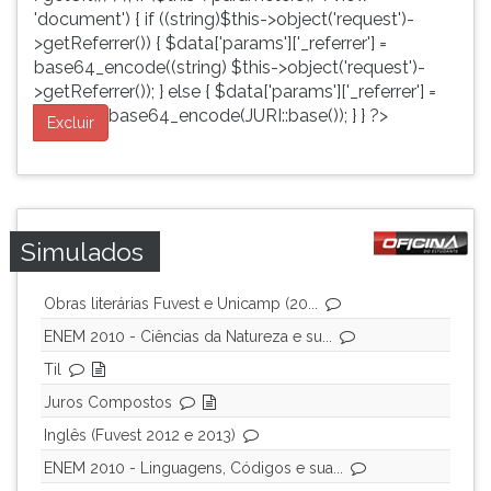
'document') { if ((string)$this->object('request')-
>getReferrer()) { $data['params']['_referrer'] =
base64_encode((string) $this->object('request')-
>getReferrer()); } else { $data['params']['_referrer'] =
base64_encode(JURI::base()); } } ?>
Excluir
Simulados
Obras literárias Fuvest e Unicamp (20...
ENEM 2010 - Ciências da Natureza e su...
Til
Juros Compostos
Inglês (Fuvest 2012 e 2013)
ENEM 2010 - Linguagens, Códigos e sua...