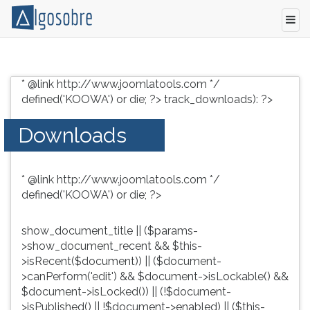
Conteúdo
Pressione
grátis
TAB
* @link http://www.joomlatools.com */
para
e
defined('KOOWA') or die; ?>
track_downloads): ?>
vestibular,
depois
enem
F
Downloads
e
para
concursos.
ouvir
Videoaulas,
o
* @link http://www.joomlatools.com */
resumos
conteúdo
defined('KOOWA') or die; ?>
e
principal
download
desta
de
tela.
show_document_title || ($params-
livros,
Para
>show_document_recent && $this-
biografias,
pular
>isRecent($document)) || ($document-
guia
essa
>canPerform('edit') && $document->isLockable() &&
de
leitura
$document->isLocked()) || (!$document-
profissões,
pressione
>isPublished() || !$document->enabled) || ($this-