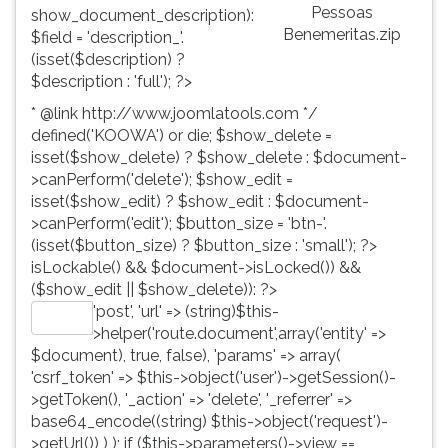
Pessoas
show_document_description):
Benemeritas.zip
$field = 'description_'.
(isset($description) ?
$description : 'full'); ?>
* @link http://www.joomlatools.com */
defined('KOOWA') or die; $show_delete =
isset($show_delete) ? $show_delete : $document-
>canPerform('delete'); $show_edit =
isset($show_edit) ? $show_edit : $document-
>canPerform('edit'); $button_size = 'btn-'.
(isset($button_size) ? $button_size : 'small'); ?>
isLockable() && $document->isLocked()) &&
($show_edit || $show_delete)): ?>
'post', 'url' => (string)$this-
Editar
>helper('route.document',array('entity' =>
$document), true, false), 'params' => array(
'csrf_token' => $this->object('user')->getSession()-
>getToken(), '_action' => 'delete', '_referrer' =>
base64_encode((string) $this->object('request')-
>getUrl()) ) ); if ($this->parameters()->view ==