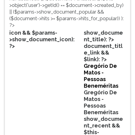
simulados
TAB
>object('user')->getId() == $document->created_by)
comentados.
e
|| ($params->show_document_popular &&
Acessibilidade
depois
($document->hits >= $params->hits_for_popular)) ):
sem
F.
?>
leitor
Para
icon && $params-
show_docume
de
pausar
>show_document_icon):
nt_title): ?>
tela.
a
?>
document_titl
leitura
e_link &&
pressione
$link): ?>
D
Gregório De
(primeira
Matos -
tecla
Pessoas
à
Beneméritas
esquerda
Gregório De
do
Matos -
F),
Pessoas
para
Beneméritas
continuar
show_docume
pressione
nt_recent &&
G
$this-