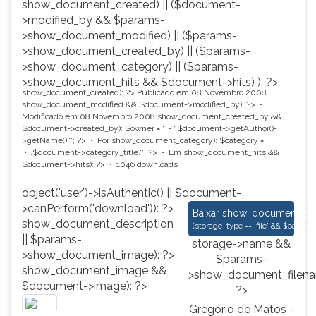
show_document_created) || ($document-
>modified_by && $params-
>show_document_modified) || ($params-
>show_document_created_by) || ($params-
>show_document_category) || ($params-
>show_document_hits && $document->hits) ): ?>
show_document_created): ?>
Publicado em 08 Novembro 2008
show_document_modified && $document->modified_by): ?>
Modificado em 08 Novembro 2008
show_document_created_by &&
$document->created_by): $owner = '
'.$document->getAuthor()-
>getName().'
'; ?>
Por
show_document_category): $category = '
'.$document->category_title.'
'; ?>
Em
show_document_hits &&
$document->hits): ?>
1046 downloads
object('user')->isAuthentic() || $document-
>canPerform('download')): ?>
Gregorio de Matos -
Baixar
show_document_size
show_document_description
(
storage_type == 'file' && $para
|| $params-
storage->name &&
>show_document_image): ?>
$params-
show_document_image &&
>show_document_filena
$document->image): ?>
?>
Gregorio de Matos -